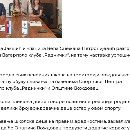
а Јакшић и чланица Већа Снежана Петронијевић разг
Ватерполо клуба „Раднички“, на тему наставка успешн
разреда свих основних школа на територији вождовачке
латну обуку пливања на базенима Спортског Центра
оло клуба „Раднички“ и Општине Вождовац.
коли пливања доста говоре позитивне реакције родите
велики број вождовачке деце остао у овом спорту.
авања школске деце ка правим вредностима, захвалила
 да ће Општина Вождовац предузети додатне кораке у