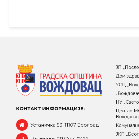
ЈП „Посло
Дом здра
УСЦ „Вож
„Вождова
НУ „Свет
КОНТАКТ ИНФОРМАЦИЈЕ:
Центар МO
Вождова
Устаничка 53, 11107 Београд
Комунална
ЈКП „Беог