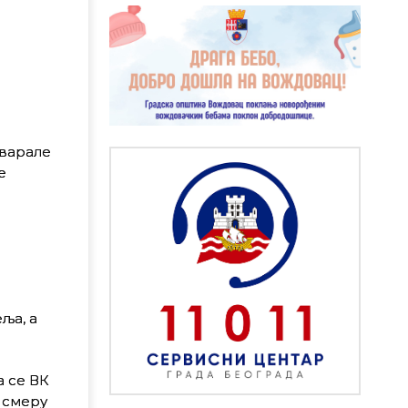
оварале
е
ља, а
 се ВК
 смеру