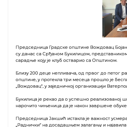
Председница Градске општине Вождовац Бојан
су данас са Срђаном Букилицом, представником 
сарадње коју је клуб остварио са Општином.
Близу 200 деце непливача, од првог до петог 
општине, у протекла три месеца прошло је бесп
„Вождовац“, у заједничкој организацији Ватерп
Букилица је рекао да о успешно реализованој ш
нарочито чињеница да је након завршене обуке 
Председница Јакшић истакла је важност усмер
„Раднички“ на досадашњем залагању и најавила