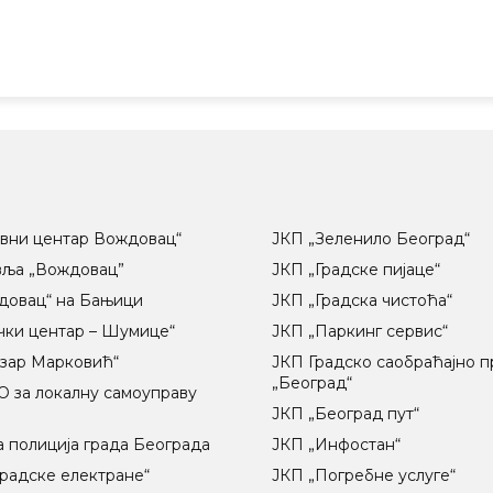
вни центар Вождовац“
ЈКП „Зеленило Београд“
вља „Вождовац”
ЈКП „Градске пијаце“
довац“ на Бањици
ЈКП „Градска чистоћа“
чки центар – Шумице“
ЈКП „Паркинг сервис“
озар Марковић“
ЈКП Градско саобраћајно 
„Београд“
 за локалну самоуправу
ц
ЈКП „Београд пут“
 полиција града Београда
ЈКП „Инфостан“
радске електране“
ЈКП „Погребне услуге“