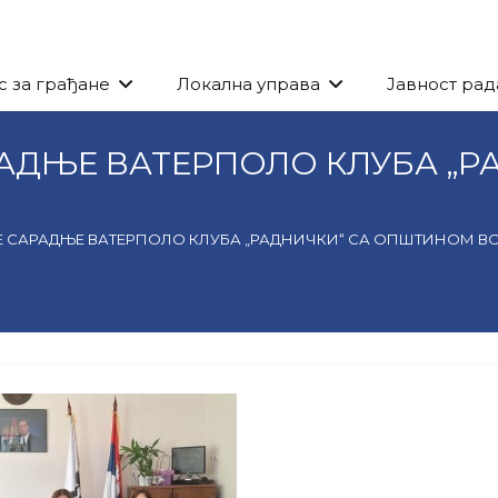
с за грађане
Локална управа
Јавност рад
АДЊЕ ВАТЕРПОЛО КЛУБА „
 САРАДЊЕ ВАТЕРПОЛО КЛУБА „РАДНИЧКИ“ СА ОПШТИНОМ 