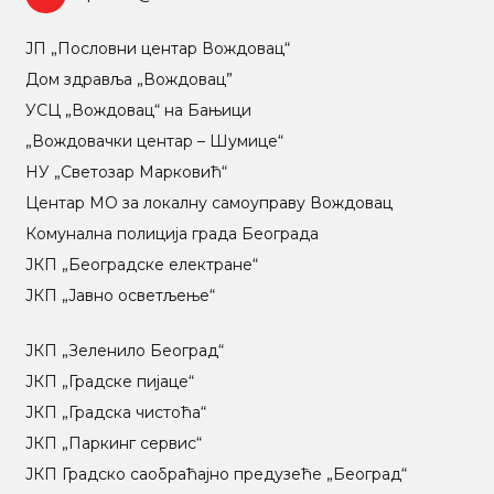
ЈП „Пословни центар Вождовац“
Дом здравља „Вождовац”
УСЦ „Вождовац“ на Бањици
„Вождовачки центар – Шумице“
НУ „Светозар Марковић“
Центар МO за локалну самоуправу Вождовац
Комунална полиција града Београда
ЈКП „Београдске електране“
ЈКП „Јавно осветљење“
ЈКП „Зеленило Београд“
ЈКП „Градске пијаце“
ЈКП „Градска чистоћа“
ЈКП „Паркинг сервис“
ЈКП Градско саобраћајно предузеће „Београд“