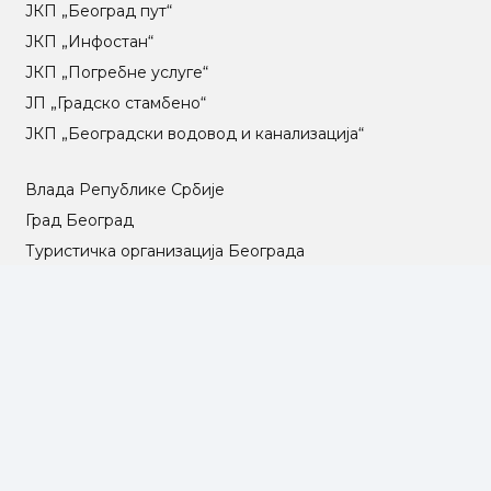
ЈКП „Београд пут“
ЈКП „Инфостан“
ЈКП „Погребне услуге“
ЈП „Градско стамбено“
ЈКП „Београдски водовод и канализација“
Влада Републике Србије
Град Београд
Туристичка организација Београда
РГЗ – Републички геодетски завод
АПР – Агенција за привредне регистре