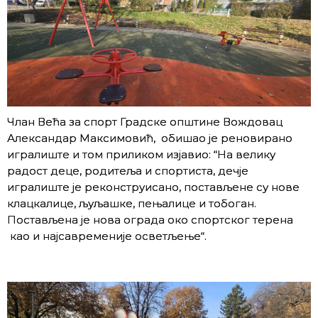
Члан Већа за спорт Градске општине Вождовац
Александар Максимовић, обишао је реновирано
игралиште и том приликом изјавио: “На велику
радост деце, родитеља и спортиста, дечје
игралиште је реконструисано, постављене су нове
клацкалице, љуљашке, пењалице и тобоган.
Постављена је нова ограда око спортског терена
као и најсавременије осветљење“.