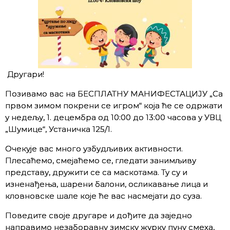
Другари!
Позивамо вас на БЕСПЛАТНУ МАНИФЕСТАЦИЈУ „Са
првом зимом покрени се игром“ која ће се одржати
у недељу, 1. децембра од 10:00 до 13:00 часова у УВЦ
„Шумице“, Устаничка 125/1.
Очекује вас много узбудљивих активности.
Плесаћемо, смејаћемо се, гледати занимљиву
представу, дружити се са маскотама. Ту су и
изненађења, шарени балони, осликавање лица и
кловновске шале које ће вас насмејати до суза.
Поведите своје другаре и дођите да заједно
направимо незаборавну зимску журку пуну смеха,