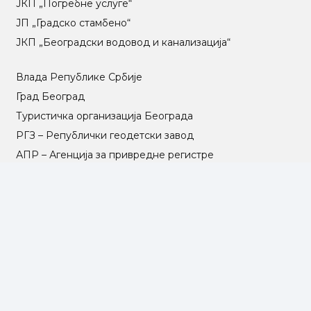
ЈКП „Погребне услуге“
ЈП „Градско стамбено“
ЈКП „Београдски водовод и канализација“
Влада Републике Србије
Град Београд
Туристичка организација Београда
РГЗ – Републички геодетски завод
АПР – Агенција за привредне регистре