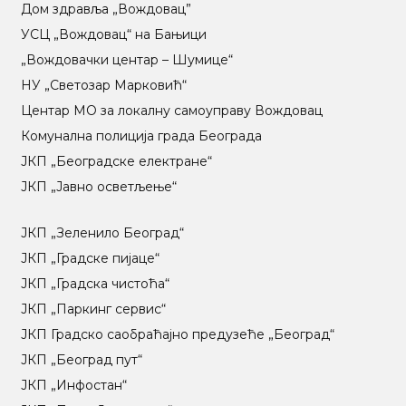
Дом здравља „Вождовац”
УСЦ „Вождовац“ на Бањици
„Вождовачки центар – Шумице“
НУ „Светозар Марковић“
Центар МO за локалну самоуправу Вождовац
Комунална полиција града Београда
ЈКП „Београдске електране“
ЈКП „Јавно осветљење“
ЈКП „Зеленило Београд“
ЈКП „Градске пијаце“
ЈКП „Градска чистоћа“
ЈКП „Паркинг сервис“
ЈКП Градско саобраћајно предузеће „Београд“
ЈКП „Београд пут“
ЈКП „Инфостан“