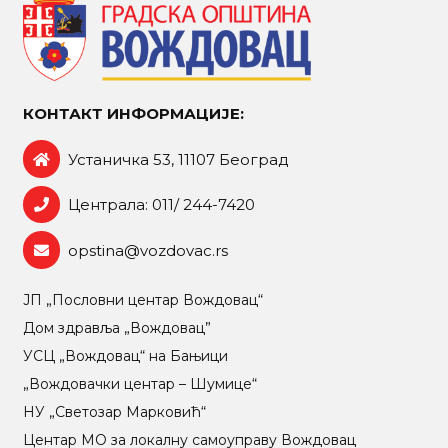
КОНТАКТ ИНФОРМАЦИЈЕ:
Устаничка 53, 11107 Београд
Централа: 011/ 244-7420
opstina@vozdovac.rs
ЈП „Пословни центар Вождовац“
Дом здравља „Вождовац”
УСЦ „Вождовац“ на Бањици
„Вождовачки центар – Шумице“
НУ „Светозар Марковић“
Центар МO за локалну самоуправу Вождовац