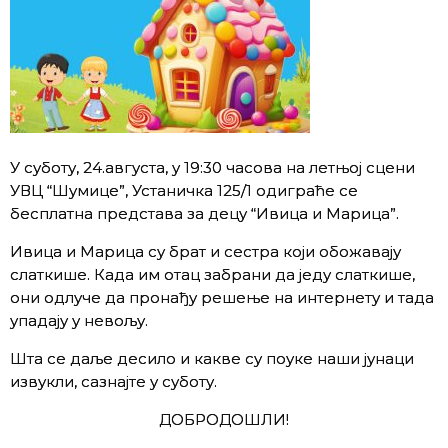
У суботу, 24.августа, у 19:30 часова на летњој сцени
УВЦ “Шумице”, Устаничка 125/1 одиграће се
бесплатна представа за децу “Ивица и Марица”.
Ивица и Марица су брат и сестра који обожавају
слаткише. Када им отац забрани да једу слаткише,
они одлуче да пронађу решење на интернету и тада
упадају у невољу.
Шта се даље десило и какве су поуке наши јунаци
извукли, сазнајте у суботу.
ДОБРОДОШЛИ!