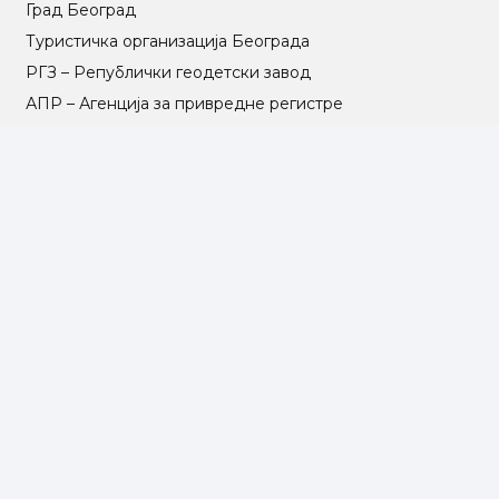
Град Београд
Туристичка организација Београда
РГЗ – Републички геодетски завод
АПР – Агенција за привредне регистре
©2025 Opština Voždovac. Designed by
NEXT VISION
МАПА САЈТА