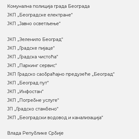
Комунална полиција града Београда
ЈКП „Београдске електране“
ЈКП „Јавно осветљење“
ЈКП „Зеленило Београд“
ЈКП „Градске пијаце“
ЈКП „Градска чистоћа“
ЈКП „Паркинг сервис“
ЈКП Градско саобраћајно предузеће „Београд“
ЈКП „Београд пут“
ЈКП „Инфостан“
ЈКП „Погребне услуге“
ЈП „Градско стамбено“
ЈКП „Београдски водовод и канализација“
Влада Републике Србије