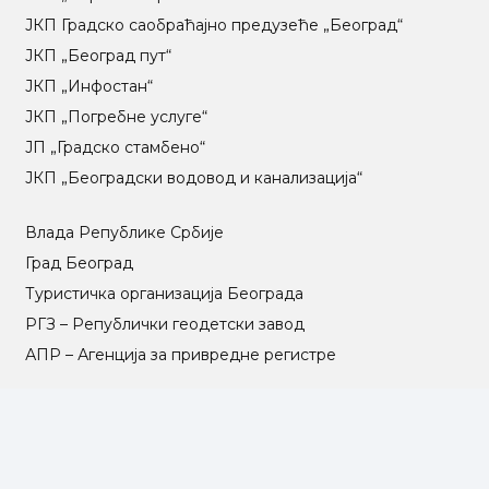
ЈКП Градско саобраћајно предузеће „Београд“
ЈКП „Београд пут“
ЈКП „Инфостан“
ЈКП „Погребне услуге“
ЈП „Градско стамбено“
ЈКП „Београдски водовод и канализација“
Влада Републике Србије
Град Београд
Туристичка организација Београда
РГЗ – Републички геодетски завод
АПР – Агенција за привредне регистре