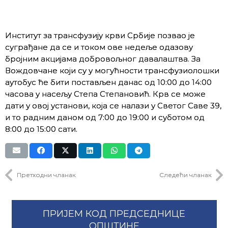
Институт за трансфузију крви Србије позвао је
суграђане да се и током ове недеље одазову
бројним акцијама добровољног давалаштва. За
Вождовчане који су у могућности трансфузиолошки
аутобус ће бити постављен данас од 10:00 до 14:00
часова у насељу Степа Степановић. Крв се може
дати у овој установи, која се налази у Светог Саве 39,
и то радним даном од 7:00 до 19:00 и суботом од
8:00 до 15:00 сати.
Претходни чланак
Следећи чланак
ПРИЈЕМ КОД ПРЕДСЕДНИЦЕ
ОПШТИНЕ