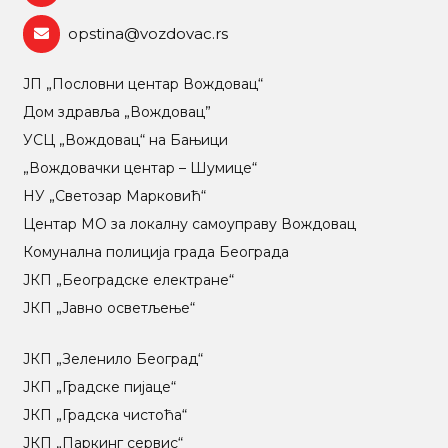
opstina@vozdovac.rs
ЈП „Пословни центар Вождовац“
Дом здравља „Вождовац”
УСЦ „Вождовац“ на Бањици
„Вождовачки центар – Шумице“
НУ „Светозар Марковић“
Центар МO за локалну самоуправу Вождовац
Комунална полиција града Београда
ЈКП „Београдске електране“
ЈКП „Јавно осветљење“
ЈКП „Зеленило Београд“
ЈКП „Градске пијаце“
ЈКП „Градска чистоћа“
ЈКП „Паркинг сервис“