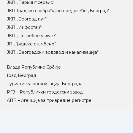
ЈКП „Паркинг сервис“
ЈКП Градско саобраћајно предузеће „Београд“
ЈКП „Београд пут“
ЈКП „Инфостан“
ЈКП „Погребне услуге“
ЈП „Градско стамбено“
ЈКП „Београдски водовод и канализација“
Влада Републике Србије
Град Београд
Туристичка организација Београда
РГЗ – Републички геодетски завод
АПР – Агенција за привредне регистре