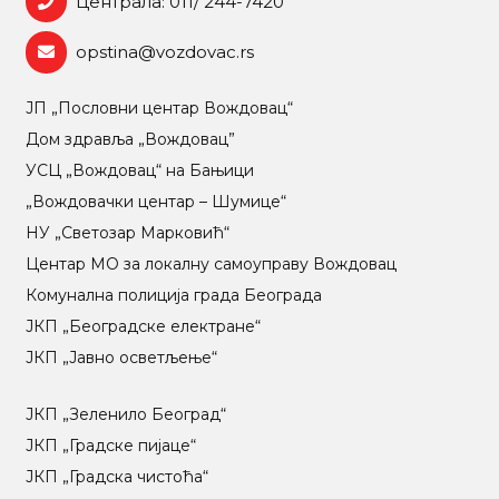
Централа: 011/ 244-7420
opstina@vozdovac.rs
ЈП „Пословни центар Вождовац“
Дом здравља „Вождовац”
УСЦ „Вождовац“ на Бањици
„Вождовачки центар – Шумице“
НУ „Светозар Марковић“
Центар МO за локалну самоуправу Вождовац
Комунална полиција града Београда
ЈКП „Београдске електране“
ЈКП „Јавно осветљење“
ЈКП „Зеленило Београд“
ЈКП „Градске пијаце“
ЈКП „Градска чистоћа“