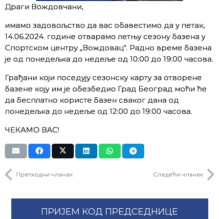
Драги Вождовчани,
имамо задовољство да вас обавестимо да у петак,
14.06.2024. године отварамо летњу сезону базена у
Спортском центру „Вождовац“. Радно време базена
је од понедељка до недеље од 10:00 до 19:00 часова.
Грађани који поседују сезонску карту за отворене
базене коју им је обезбедио Град Београд моћи ће
да бесплатно користе базен сваког дана од
понедељка до недеље од 12:00 до 19:00 часова.
ЧЕКАМО ВАС!
Претходни чланак
Следећи чланак
ПРИЈЕМ КОД ПРЕДСЕДНИЦЕ