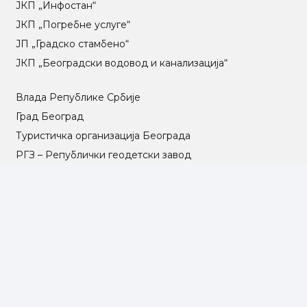
ЈКП „Инфостан“
ЈКП „Погребне услуге“
ЈП „Градско стамбено“
ЈКП „Београдски водовод и канализација“
Влада Републике Србије
Град Београд
Туристичка организација Београда
РГЗ – Републички геодетски завод
АПР – Агенција за привредне регистре