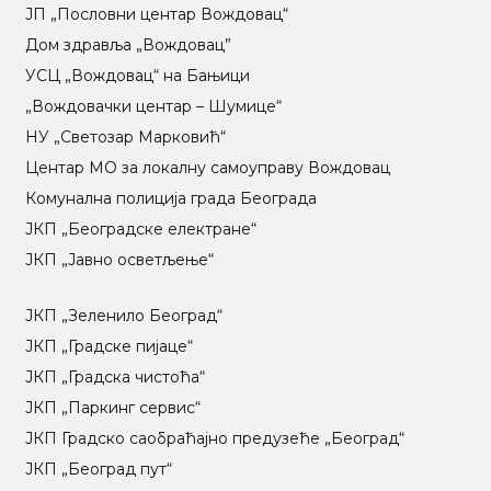
ЈП „Пословни центар Вождовац“
Дом здравља „Вождовац”
УСЦ „Вождовац“ на Бањици
„Вождовачки центар – Шумице“
НУ „Светозар Марковић“
Центар МO за локалну самоуправу Вождовац
Комунална полиција града Београда
ЈКП „Београдске електране“
ЈКП „Јавно осветљење“
ЈКП „Зеленило Београд“
ЈКП „Градске пијаце“
ЈКП „Градска чистоћа“
ЈКП „Паркинг сервис“
ЈКП Градско саобраћајно предузеће „Београд“
ЈКП „Београд пут“