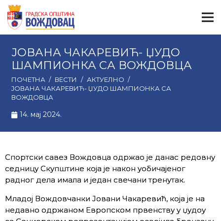
ЈОВАНА ЧАКАРЕВИЋ- ЏУДО
ШАМПИОНКА СА ВОЖДОВЦА
ПОЧЕТНА
/
ВЕСТИ
/
АКТУЕЛНО
/
ЈОВАНА ЧАКАРЕВИЋ- ЏУДО ШАМПИОНКА СА
ВОЖДОВЦА
14. мај 2024.
Спортски савез Вождовца одржао је данас редовну
седницу Скупштине која је након уобичајеног
радног дела имала и један свечани тренутак.
Младој Вождовчанки Јовани Чакаревић, која је на
недавно одржаном Европском првенству у џудоу