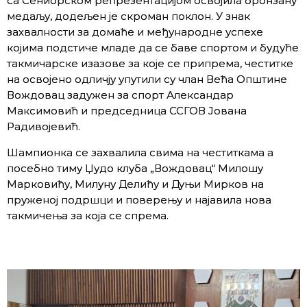
са Сениорском репрезентацијом освојила бронзану
медаљу, додељен је скроман поклон. У знак
захвалности за домаће и међународне успехе
којима подстиче младе да се баве спортом и будуће
такмичарске изазове за које се припрема, честитке
на освојено одличју упутили су члан Већа Општине
Вождовац задужен за спорт Александар
Максимовић и председница ССГОВ Јована
Радивојевић.
Шампионка се захвалила свима на честиткама а
посебно тиму Џудо клуба „Вождовац“ Милошу
Марковићу, Милуну Делићу и Дуњи Мирков на
пруженој подршци и поверењу и најавила нова
такмичења за која се спрема.