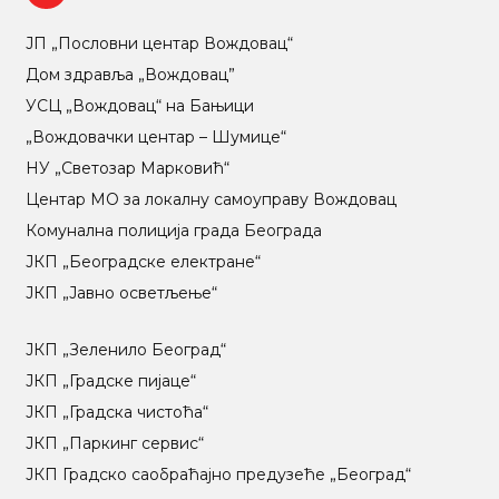
ЈП „Пословни центар Вождовац“
Дом здравља „Вождовац”
УСЦ „Вождовац“ на Бањици
„Вождовачки центар – Шумице“
НУ „Светозар Марковић“
Центар МO за локалну самоуправу Вождовац
Комунална полиција града Београда
ЈКП „Београдске електране“
ЈКП „Јавно осветљење“
ЈКП „Зеленило Београд“
ЈКП „Градске пијаце“
ЈКП „Градска чистоћа“
ЈКП „Паркинг сервис“
ЈКП Градско саобраћајно предузеће „Београд“