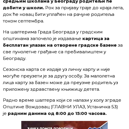
средњим школама у Београду родитељи ће
добити у школи.
Рок за пријаву траје до краја лета,
док ће новац бити уплаћен на рачуне родитеља
током септембра.
На шалтерима Града Београда у градским
општинама започело је издавање
картица за
бесплатан улазак на отворене градске базене
за
све пунолетне грађане са пребивалиштем у
Београду.
Сезонска карта се издаје уз личну карту и није
могуће преузети је за другу особу. За малолетна
лица карту за базен може да преузме родитељ уз
приложену здравствену књижицу детета.
Радно време шалтера који се налази у холу зграде
Општине Вождовац (ГЛАВНИ УЛАЗ, Устаничка 53)
је
радним данима од 8:00 до 15:00 часова.