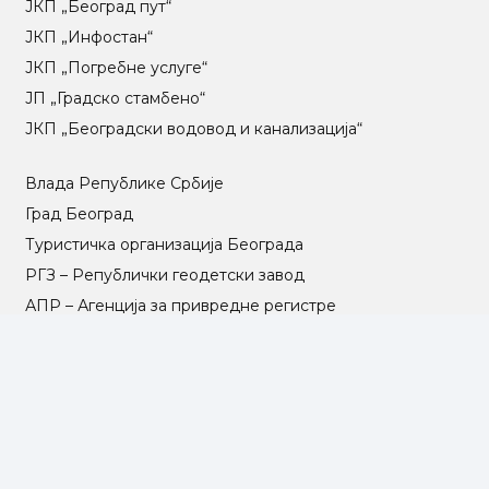
ЈКП „Београд пут“
ЈКП „Инфостан“
ЈКП „Погребне услуге“
ЈП „Градско стамбено“
ЈКП „Београдски водовод и канализација“
Влада Републике Србије
Град Београд
Туристичка организација Београда
РГЗ – Републички геодетски завод
АПР – Агенција за привредне регистре