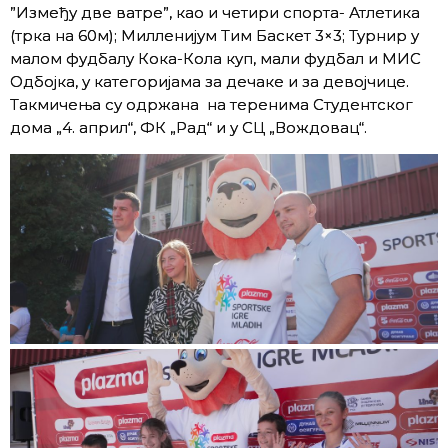
”Између две ватре”, као и четири спорта- Атлетика
(трка на 60м); Милленијум Тим Баскет 3×3; Турнир у
малом фудбалу Кока-Кола куп, мали фудбал и МИС
Одбојка, у категоријама за дечаке и за девојчице.
Такмичења су одржана на теренима Студентског
дома „4. април“, ФК „Рад“ и у СЦ „Вождовац“.