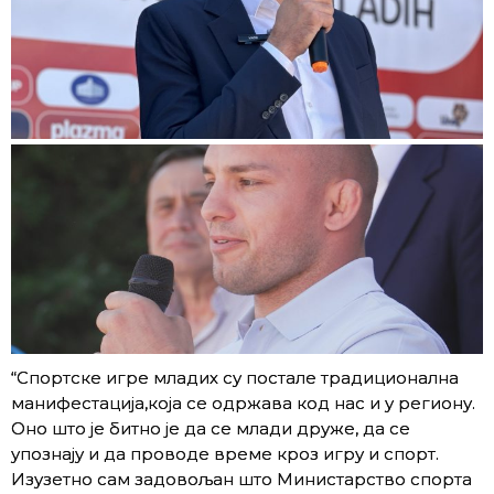
“Спортске игре младих су постале традиционална
манифестација,која се одржава код нас и у региону.
Оно што је битно је да се млади друже, да се
упознају и да проводе време кроз игру и спорт.
Изузетно сам задовољан што Министарство спорта