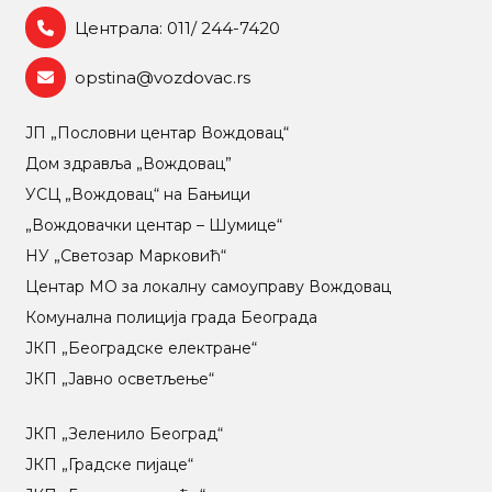
Централа: 011/ 244-7420
opstina@vozdovac.rs
ЈП „Пословни центар Вождовац“
Дом здравља „Вождовац”
УСЦ „Вождовац“ на Бањици
„Вождовачки центар – Шумице“
НУ „Светозар Марковић“
Центар МO за локалну самоуправу Вождовац
Комунална полиција града Београда
ЈКП „Београдске електране“
ЈКП „Јавно осветљење“
ЈКП „Зеленило Београд“
ЈКП „Градске пијаце“