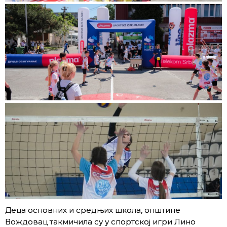
Деца основних и средњих школа, општине
Вождовац такмичила су у спортској игри Лино