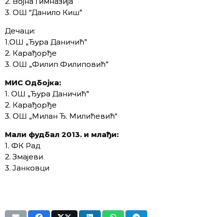
2. Војна Гимназија
3. ОШ “Данило Киш”
Дечаци:
1.ОШ „Ђура Даничић”
2. Карађорђе
3. ОШ „Филип Филиповић”
МИС Одбојка
:
1. ОШ „Ђура Даничић”
2. Карађорђе
3. ОШ „Милан Ђ. Милићевић“
Мали фудбал 2013. и мла
ђи:
1. ФК Рад
2. Змајеви
3. Јанковци