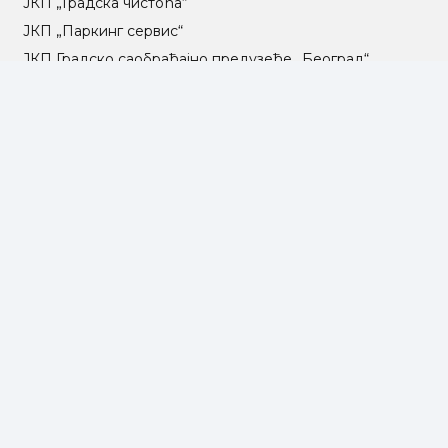
ЈКП „Градска чистоћа“
ЈКП „Паркинг сервис“
ЈКП Градско саобраћајно предузеће „Београд“
ЈКП „Београд пут“
ЈКП „Инфостан“
ЈКП „Погребне услуге“
ЈП „Градско стамбено“
ЈКП „Београдски водовод и канализација“
Влада Републике Србије
Град Београд
Туристичка организација Београда
РГЗ – Републички геодетски завод
АПР – Агенција за привредне регистре