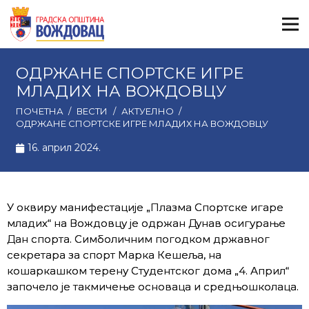
ОДРЖАНЕ СПОРТСКЕ ИГРЕ
МЛАДИХ НА ВОЖДОВЦУ
ПОЧЕТНА
/
ВЕСТИ
/
АКТУЕЛНО
/
ОДРЖАНЕ СПОРТСКЕ ИГРЕ МЛАДИХ НА ВОЖДОВЦУ
16. април 2024.
У оквиру манифестације „Плазма Спортске игаре
младих“ на Вождовцу је одржан Дунав осигурање
Дан спорта. Симболичним погодком државног
секретара за спорт Марка Кешеља, на
кошаркашком терену Студентског дома „4. Април“
започело је такмичење основаца и средњошколаца.