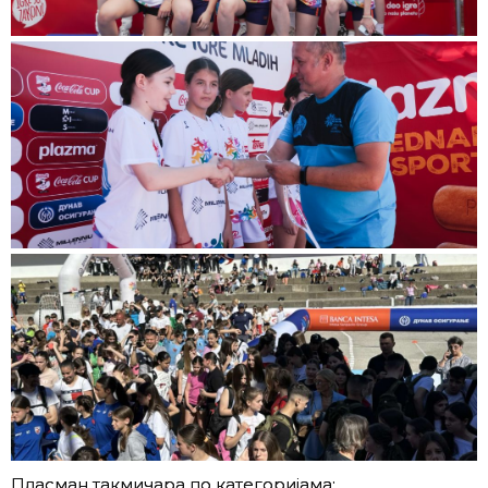
Пласман такмичара по категоријама: