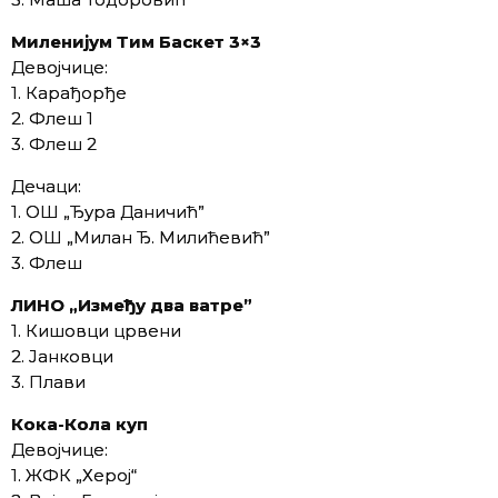
Милени
јум Т
им Баскет 3×3
Девојчице:
1. Карађорђе
2. Флеш 1
3. Флеш 2
Дечаци:
1. ОШ „Ђура Даничић”
2. ОШ „Милан Ђ. Милићевић”
3. Флеш
ЛИНО
„Изме
ђу два ватре”
1. Кишовци црвени
2. Јанковци
3. Плави
Ко
ка-
Кола куп
Девојчице:
1. ЖФК „Херој“