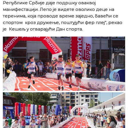
Републике Србије даје подршку оваквој
манифестацији. Лепо је видете оволико деце на
теренима, која проводе време заједно, бавећи се
спортом кроз дружење, поштујући фер плеј“, рекао
је Кешељ у отварајући Дан спорта.