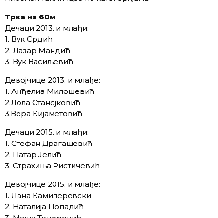
Трка на 60м
Дечаци 2013. и млађи:
1. Вук Срдић
2. Лазар Мандић
3. Вук Васиљевић
Девојчице 2013. и млађе:
1. Анђелиа Милошевић
2.Лола Станојковић
3.Вера Кијаметовић
Дечаци 2015. и млађи:
1. Стефан Драгашевић
2. Патар Јелић
3. Страхиња Ристичевић
Девојчице 2015. и млађе:
1. Лана Камилеревски
2. Наталија Попадић
3. Маша Тодоровић