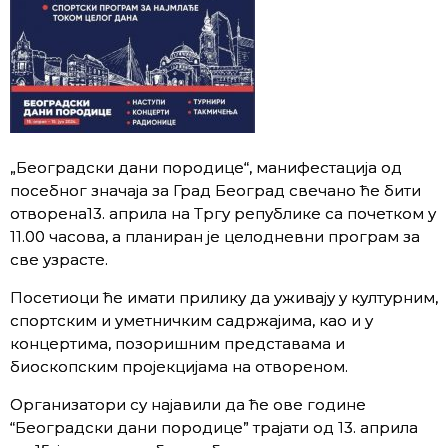
„Београдски дани породице“, манифестација од
посебног значаја за Град Београд свечано ће бити
отворена13. априла на Тргу републике са почетком у
11.00 часова, а планиран је целодневни програм за
све узрасте.
Посетиоци ће имати прилику да уживају у културним,
спортским и уметничким садржајима, као и у
концертима, позоришним представама и
биоскопским пројекцијама на отвореном.
Организатори су најавили да ће ове године
“Београдски дани породице” трајати од 13. априла