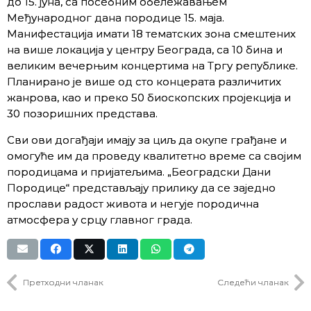
до 15. јуна, са посебним обележавањем
Међународног дана породице 15. маја.
Манифестација имати 18 тематских зона смештених
на више локација у центру Београда, са 10 бина и
великим вечерњим концертима на Тргу републике.
Планирано је више од сто концерата различитих
жанрова, као и преко 50 биоскопских пројекција и
30 позоришних представа.
Сви ови догађаји имају за циљ да окупе грађане и
омогуће им да проведу квалитетно време са својим
породицама и пријатељима. „Београдски Дани
Породице“ представљају прилику да се заједно
прослави радост живота и негује породична
атмосфера у срцу главног града.
Претходни чланак
Следећи чланак