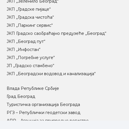
ЈКП „Зеленило Београд“
ЈКП „Градске пијаце“
ЈКП „Градска чистоћа“
ЈКП „Паркинг сервис“
ЈКП Градско саобраћајно предузеће „Београд“
ЈКП „Београд пут“
ЈКП „Инфостан“
ЈКП „Погребне услуге“
ЈП „Градско стамбено“
ЈКП „Београдски водовод и канализација“
Влада Републике Србије
Град Београд
Туристичка организација Београда
РГЗ – Републички геодетски завод
АПР – Агенција за привредне регистре