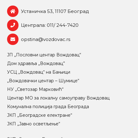
Устаничка 53, 11107 Београд
Централа: 011/ 244-7420
opstina@vozdovac.rs
ЈП „Пословни центар Вождовац“
Дом здравља „Вождовац”
УСЦ „Вождовац“ на Бањици
„Вождовачки центар – Шумице“
НУ „Светозар Марковић“
Центар МO за локалну самоуправу Вождовац
Комунална полиција града Београда
ЈКП „Београдске електране“
ЈКП „Јавно осветљење“