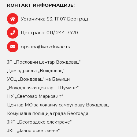
КОНТАКТ ИНФОРМАЦИЈЕ:
Устаничка 53, 11107 Београд
Централа: 011/ 244-7420
opstina@vozdovac.rs
ЈП „Пословни центар Вождовац“
Дом здравља „Вождовац”
УСЦ „Вождовац“ на Бањици
„Вождовачки центар – Шумице“
НУ „Светозар Марковић“
Центар МO за локалну самоуправу Вождовац
Комунална полиција града Београда
ЈКП „Београдске електране“
ЈКП „Јавно осветљење“