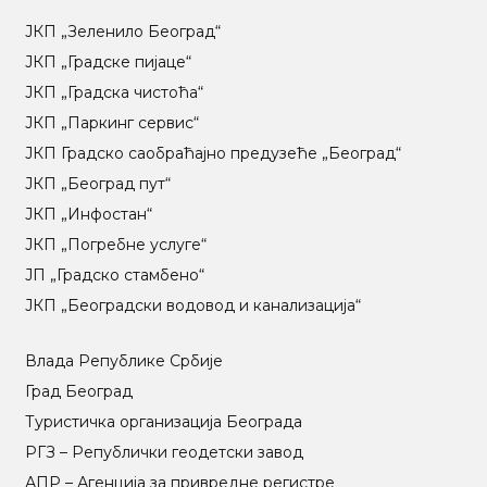
ЈКП „Зеленило Београд“
ЈКП „Градске пијаце“
ЈКП „Градска чистоћа“
ЈКП „Паркинг сервис“
ЈКП Градско саобраћајно предузеће „Београд“
ЈКП „Београд пут“
ЈКП „Инфостан“
ЈКП „Погребне услуге“
ЈП „Градско стамбено“
ЈКП „Београдски водовод и канализација“
Влада Републике Србије
Град Београд
Туристичка организација Београда
РГЗ – Републички геодетски завод
АПР – Агенција за привредне регистре