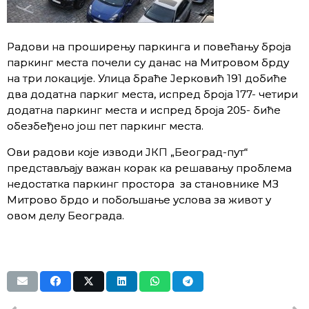
Радови на проширењу паркинга и повећању броја
паркинг места почели су данас на Митровом брду
на три локације. Улица браће Јерковић 191 добиће
два додaтна паркиг места, испред броја 177- четири
додатна паркинг места и испред броја 205- биће
обезбеђено још пет паркинг места.
Ови радови које изводи ЈКП „Бeоград-пут“
представљају важан корак ка решавању проблема
недостатка паркинг простора за становнике МЗ
Митрово брдо и побољшање услова за живот у
овом делу Београда.