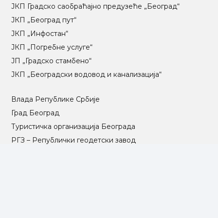
ЈКП Градско саобраћајно предузеће „Београд“
ЈКП „Београд пут“
ЈКП „Инфостан“
ЈКП „Погребне услуге“
ЈП „Градско стамбено“
ЈКП „Београдски водовод и канализација“
Влада Републике Србије
Град Београд
Туристичка организација Београда
РГЗ – Републички геодетски завод
АПР – Агенција за привредне регистре