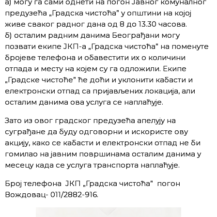
а) могу га сами однети на погон Јавног комуналног
предузећа „Градска чистоћа” у општини на којој
живе сваког радног дана од 8 до 13.30 часова.
б) осталим радним данима Београђани могу
позвати екипе ЈКП-а „Градска чистоћа” на поменуте
бројеве телефона и обавестити их о количини
отпада и месту на којем су га одложили. Екипе
„Градске чистоће” ће доћи и уклонити кабасти и
електронски отпад са пријављених локација, али
осталим данима ова услуга се наплаћује.
Зато из овог градског предузећа апелују на
суграђане да буду одговорни и искористе ову
акцију, како се кабасти и електронски отпад не би
гомилао на јавним површинама осталим данима у
месецу када се услуга транспорта наплаћује.
Број телефона ЈКП „Градска чистоћа” погон
Вождовац- 011/2882-916.