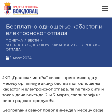
Бесплатно одношењe кабастог и
електронског отпада
ПОЧЕТНА
/
ВЕСТИ
/
БЕСПЛАТНО ОДНОШЕЊE КАБАСТОГ И ЕЛЕКТРОНСКОГ
ОТПАДА
1. март 2024.
ЈКП „Градска чистоћа” сваког првог викенда у
месецу организује акцију бесплатног одношења
кабастог и електронског отпада, па ће тако бити и
током дана викенда, 2. и 3. марта, саопштавају из
овог градског предузећа.
Београђани сваког првог викенда у месецу своје