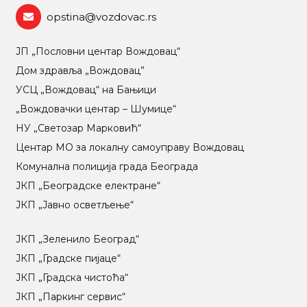
opstina@vozdovac.rs
ЈП „Пословни центар Вождовац“
Дом здравља „Вождовац”
УСЦ „Вождовац“ на Бањици
„Вождовачки центар – Шумице“
НУ „Светозар Марковић“
Центар МO за локалну самоуправу Вождовац
Комунална полиција града Београда
ЈКП „Београдске електране“
ЈКП „Јавно осветљење“
ЈКП „Зеленило Београд“
ЈКП „Градске пијаце“
ЈКП „Градска чистоћа“
ЈКП „Паркинг сервис“