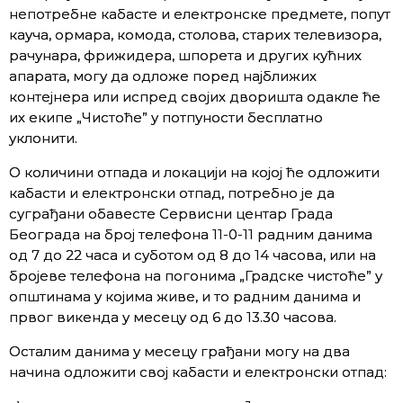
непотребне кабасте и електронске предмете, попут
кауча, ормара, комода, столова, старих телевизора,
рачунара, фрижидера, шпорета и других кућних
апарата, могу да одложе поред најближих
контејнера или испред својих дворишта одакле ће
их екипе „Чистоће” у потпуности бесплатно
уклонити.
О количини отпада и локацији на којој ће одложити
кабасти и електронски отпад, потребно је да
суграђани обавесте Сервисни центар Града
Београда на број телефона 11-0-11 радним данима
од 7 до 22 часа и суботом од 8 до 14 часова, или на
бројеве телефона на погонима „Градске чистоће” у
општинама у којима живе, и то радним данима и
првог викенда у месецу од 6 до 13.30 часова.
Осталим данима у месецу грађани могу на два
начина одложити свој кабасти и електронски отпад: