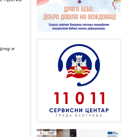
орњу и