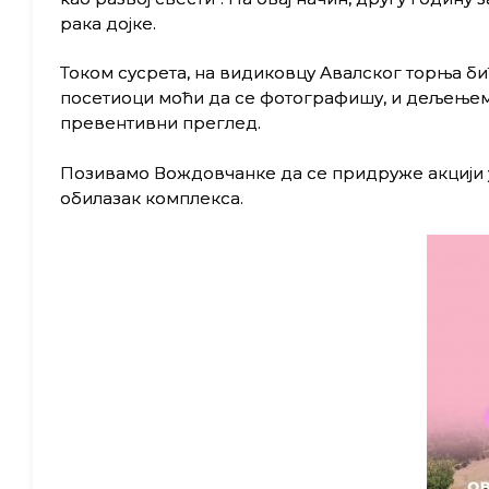
рака дојке.
Током сусрета, на видиковцу Авалског торња б
посетиоци моћи да се фотографишу, и дељењем
превентивни преглед.
Позивамо Вождовчанке да се придруже акцији у
обилазак комплекса.