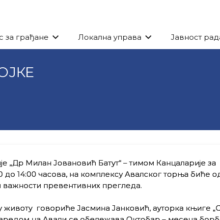
с за грађане
Локална управа
Јавност рад
ОЈКЕ
је „Др Милан Јовановић Батут“ – тимом Канцаларије за
2:00 до 14:00 часова, на комплексу Авалског торња биће 
и важности превентивних прегледа.
 животу говориће Јасмина Јанковић, ауторка књиге „
у заредом на Авали се обележава Октобар – месеца бор