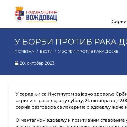
Серви
У БОРБИ ПРОТИВ РАКА Д
ПОЧЕТНА
/
ВЕСТИ
/
У БОРБИ ПРОТИВ РАКА ДОЈКЕ
20. октобар 2023.
У сарадњи са Институтом за јавно здравље Срби
скрининг рака дојке, у суботу, 21. октобра од 1
серија разговора са лекарима о здрављу жена 
О менталном здрављу и позитивним ставовима у
као развој свести“. На овај начин, другу годин