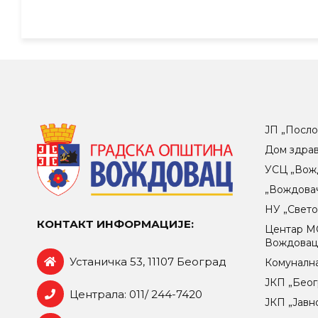
ЈП „Посло
Дом здра
УСЦ „Вож
„Вождова
НУ „Свет
КОНТАКТ ИНФОРМАЦИЈЕ:
Центар МO
Вождова
Устаничка 53, 11107 Београд
Комунална
ЈКП „Беог
Централа: 011/ 244-7420
ЈКП „Јавн