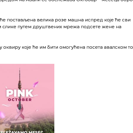
иће постављена велика розе машна испред које ће сви
 слике путем друштвених мрежа подсете жене на
 оквиру које ће им бити омогућена посета авалском т