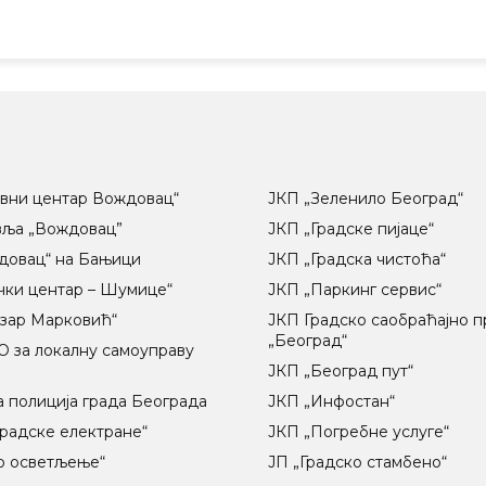
вни центар Вождовац“
ЈКП „Зеленило Београд“
вља „Вождовац”
ЈКП „Градске пијаце“
довац“ на Бањици
ЈКП „Градска чистоћа“
чки центар – Шумице“
ЈКП „Паркинг сервис“
озар Марковић“
ЈКП Градско саобраћајно 
„Београд“
 за локалну самоуправу
ц
ЈКП „Београд пут“
 полиција града Београда
ЈКП „Инфостан“
радске електране“
ЈКП „Погребне услуге“
о осветљење“
ЈП „Градско стамбено“