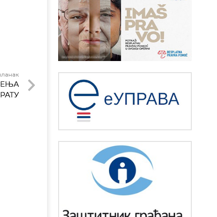
чланак
ЂЕЊА
РАТУ