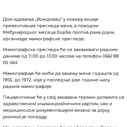
Дом здравља „Вождовац” у оквиру акције
превентивних прегледа жена, а поводом
Међународног месеца борбе против рака дојки,
организује мамографске прегледе.
Мамографски прегледи ће се заказивати радним
данима од 11:00 до 13:00 часова на телефон 066/ 88
05 464.
Мамографије ће моћи да закажу жене годишта од
1955. до 1972. које у последње две године нису
радиле мамографије.
Пацијенткиње ће у свој заказани термин долазити са
здравственом књижицом/личном картом, као и
медицинском документацијом везано за дојку,
уколико је поседују.