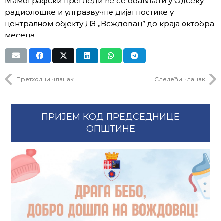
Мамографски прегледи ће се обављати у Одсеку
радиолошке и ултразвучне дијагностике у
централном објекту ДЗ „Вождовац” до краја октобра
месеца.
Претходни чланак
Следећи чланак
ПРИЈЕМ КОД ПРЕДСЕДНИЦЕ
ОПШТИНЕ