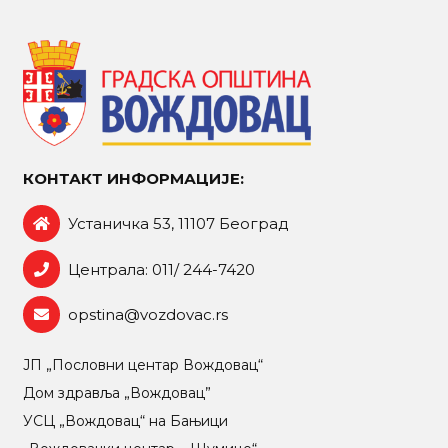
КОНТАКТ ИНФОРМАЦИЈЕ:
Устаничка 53, 11107 Београд
Централа: 011/ 244-7420
opstina@vozdovac.rs
ЈП „Пословни центар Вождовац“
Дом здравља „Вождовац”
УСЦ „Вождовац“ на Бањици