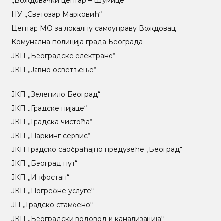
„Вождовачки центар – Шумице“
НУ „Светозар Марковић“
Центар МO за локалну самоуправу Вождовац
Комунална полиција града Београда
ЈКП „Београдске електране“
ЈКП „Јавно осветљење“
ЈКП „Зеленило Београд“
ЈКП „Градске пијаце“
ЈКП „Градска чистоћа“
ЈКП „Паркинг сервис“
ЈКП Градско саобраћајно предузеће „Београд“
ЈКП „Београд пут“
ЈКП „Инфостан“
ЈКП „Погребне услуге“
ЈП „Градско стамбено“
ЈКП „Београдски водовод и канализација“