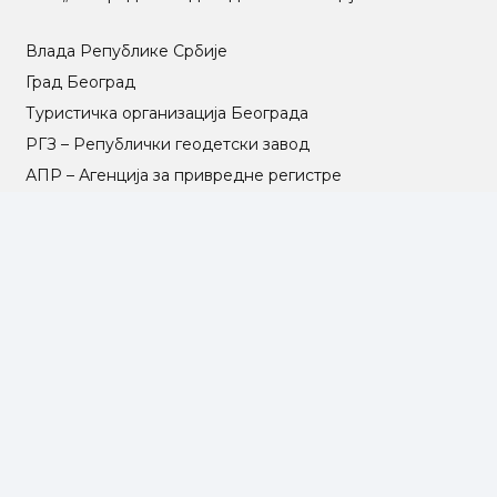
Влада Републике Србије
Град Београд
Туристичка организација Београда
РГЗ – Републички геодетски завод
АПР – Агенција за привредне регистре
©2025 Opština Voždovac. Designed by
NEXT VISION