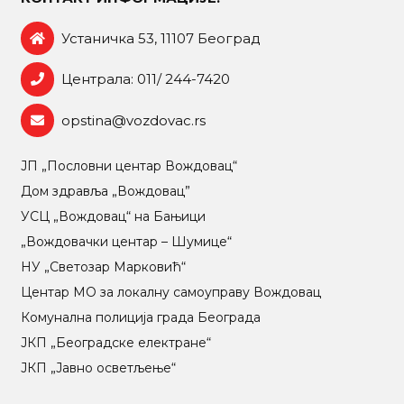
Устаничка 53, 11107 Београд
Централа: 011/ 244-7420
opstina@vozdovac.rs
ЈП „Пословни центар Вождовац“
Дом здравља „Вождовац”
УСЦ „Вождовац“ на Бањици
„Вождовачки центар – Шумице“
НУ „Светозар Марковић“
Центар МO за локалну самоуправу Вождовац
Комунална полиција града Београда
ЈКП „Београдске електране“
ЈКП „Јавно осветљење“