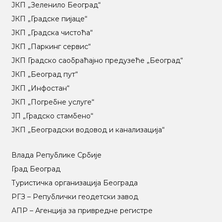
ЈКП „Зеленило Београд“
ЈКП „Градске пијаце“
ЈКП „Градска чистоћа“
ЈКП „Паркинг сервис“
ЈКП Градско саобраћајно предузеће „Београд“
ЈКП „Београд пут“
ЈКП „Инфостан“
ЈКП „Погребне услуге“
ЈП „Градско стамбено“
ЈКП „Београдски водовод и канализација“
Влада Републике Србије
Град Београд
Туристичка организација Београда
РГЗ – Републички геодетски завод
АПР – Агенција за привредне регистре