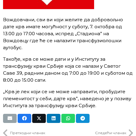
Вождовчани, сви ви који желите да добровољно
дате крв имате могућност у суботу, 7. октобра од
13:00 до 17:00 часова, испред „Стадиона” на
Вождовцу где ће се налазити трансфузиолошки
аутобус.
Такође, крв се може дати и у Институту за
трансфузију крви Србије која се налази у Светог
Саве 39, радним даном од 7:00 до 19:00 и суботом од
8:00 до 15:00 сати.
„Крв је лек који се не може направити, пробудите
племенитост у себи, дајте крв”, наведено је у позиву
Института за трансфузију крви Србије.
Претходни чланак
Следећи чланак