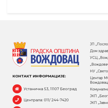
ЈП „Посло
Дом здра
УСЦ „Вож
„Вождова
НУ „Свет
КОНТАКТ ИНФОРМАЦИЈЕ:
Центар МO
Вождова
Устаничка 53, 11107 Београд
Комунална
ЈКП „Беог
Централа: 011/ 244-7420
ЈКП „Јавн