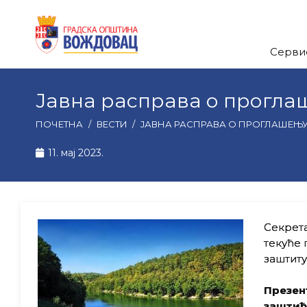
Серви
Јавна расправа о прогла
ПОЧЕТНА
/
ВЕСТИ
/
ЈАВНА РАСПРАВА О ПРОГЛАШЕЊУ
11. мај 2023.
Секрета
текуће 
заштиту
Презен
заштић