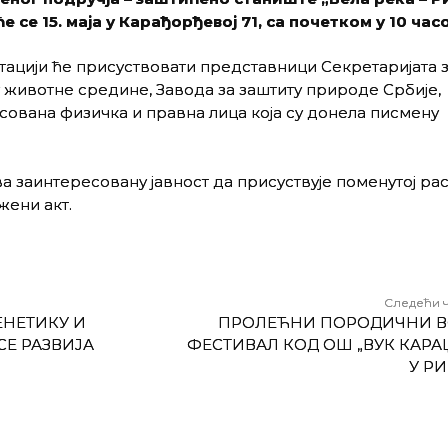
 се 15. маја у Карађорђевој 71, са почетком у 10 часо
ацији ће присуствовати представници Секретаријата 
 животне средине, Завода за заштиту природе Србије,
сована физичка и правна лица која су донела писмену
а заинтересовану јавност да присуствује поменутој ра
жени акт.
Следећи 
ЕНЕТИКУ И
ПРОЛЕЋНИ ПОРОДИЧНИ 
Е РАЗВИЈА
ФЕСТИВАЛ КОД ОШ „ВУК КАРА
У Р