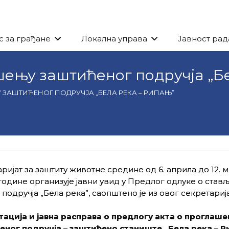
с за грађане
Локална управа
Јавност рад
шењу заштићеног подручја „Б
 ЗАШТИЋЕНОГ ПОДРУЧЈА „БЕЛА РЕКА – РИПАЊ”
ријат за заштиту животне средине од 6. априла до 12. м
године организује јавни увид у Предлог одлуке о став
 подручја „Бела река”, саопштено је из овог секретарија
тација и јавна расправа о предлогу акта о проглаш
еног подручја – заштићено станиште „Бела река – Р