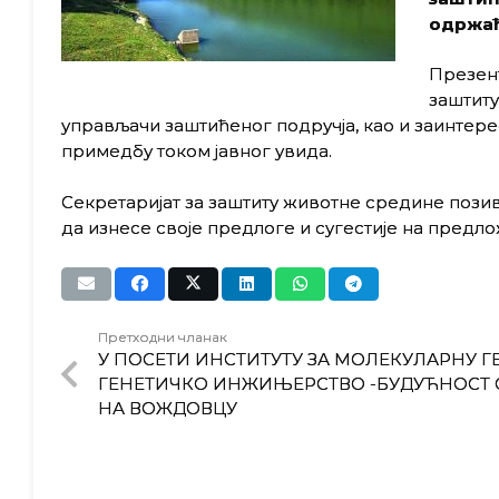
одржаће
Презент
заштиту
управљачи заштићеног подручја, као и заинтере
примедбу током јавног увида.
Секретаријат за заштиту животне средине позив
да изнесе своје предлоге и сугестије на предло
Претходни чланак
У ПОСЕТИ ИНСТИТУТУ ЗА МОЛЕКУЛАРНУ Г
ГЕНЕТИЧКО ИНЖИЊЕРСТВО -БУДУЋНОСТ С
НА ВОЖДОВЦУ