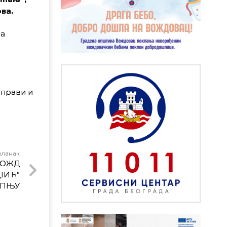
ва.
за
справи и
чланак
ВОЖД
ЏИЋ”
ИПЊУ