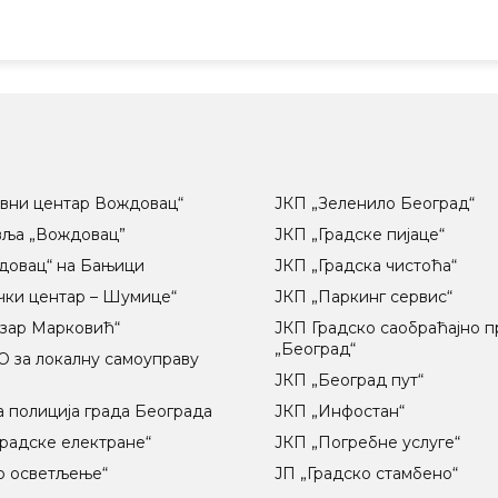
вни центар Вождовац“
ЈКП „Зеленило Београд“
вља „Вождовац”
ЈКП „Градске пијаце“
довац“ на Бањици
ЈКП „Градска чистоћа“
чки центар – Шумице“
ЈКП „Паркинг сервис“
озар Марковић“
ЈКП Градско саобраћајно 
„Београд“
 за локалну самоуправу
ц
ЈКП „Београд пут“
 полиција града Београда
ЈКП „Инфостан“
радске електране“
ЈКП „Погребне услуге“
о осветљење“
ЈП „Градско стамбено“