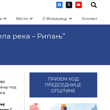
а
Вести
О Вождовцу
Контакт
ела река – Рипањ”
ПРИЈЕМ КОД
аја
ПРЕДСЕДНИЦЕ
љању под
ОПШТИНЕ
та.
ењу
ипањ”,