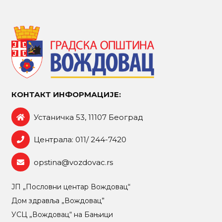
КОНТАКТ ИНФОРМАЦИЈЕ:
Устаничка 53, 11107 Београд
Централа: 011/ 244-7420
opstina@vozdovac.rs
ЈП „Пословни центар Вождовац“
Дом здравља „Вождовац”
УСЦ „Вождовац“ на Бањици