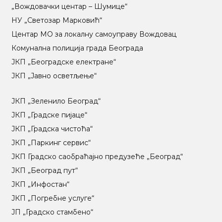
„Вождовачки центар – Шумице“
НУ „Светозар Марковић“
Центар МO за локалну самоуправу Вождовац
Комунална полиција града Београда
ЈКП „Београдске електране“
ЈКП „Јавно осветљење“
ЈКП „Зеленило Београд“
ЈКП „Градске пијаце“
ЈКП „Градска чистоћа“
ЈКП „Паркинг сервис“
ЈКП Градско саобраћајно предузеће „Београд“
ЈКП „Београд пут“
ЈКП „Инфостан“
ЈКП „Погребне услуге“
ЈП „Градско стамбено“