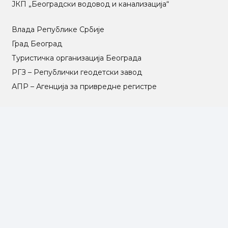
ЈКП „Београдски водовод и канализација“
Влада Републике Србије
Град Београд
Туристичка организација Београда
РГЗ – Републички геодетски завод
АПР – Агенција за привредне регистре
©2025 Opština Voždovac. Designed by
NEXT VISION