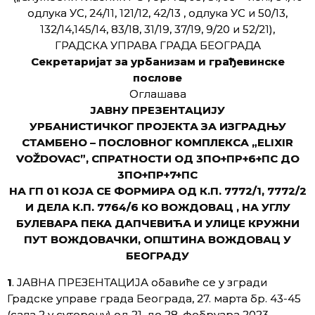
одлука УС, 24/11, 121/12, 42/13 , одлука УС и 50/13,
132/14,145/14, 83/18, 31/19, 37/19, 9/20 и 52/21),
ГРАДСКА УПРАВА ГРАДА БЕОГРАДА
Секретаријат за урбанизам и грађевинске
послове
Оглашава
ЈАВНУ ПРЕЗЕНТАЦИЈУ
УРБАНИСТИЧКОГ ПРОЈЕКТА ЗА ИЗГРАДЊУ
СТАМБЕНО – ПОСЛОВНОГ КОМПЛЕКСА „ELIXIR
VOŽDOVAC”, СПРАТНОСТИ ОД 3ПО+ПР+6+ПС ДО
3ПО+ПР+7+ПС
НА ГП 01 КОЈА СЕ ФОРМИРА ОД К.П. 7772/1, 7772/2
И ДЕЛА К.П. 7764/6 КО ВОЖДОВАЦ , НА УГЛУ
БУЛЕВАРА ПЕКА ДАПЧЕВИЋА И УЛИЦЕ КРУЖНИ
ПУТ ВОЖДОВАЧКИ, ОПШТИНА ВОЖДОВАЦ У
БЕОГРАДУ
1
. ЈАВНА ПРЕЗЕНТАЦИЈА обавиће се у згради
Градске управе града Београда, 27. марта бр. 43-45
(сала 2 у сутерену) од 21. до 28. фебруара 2023.