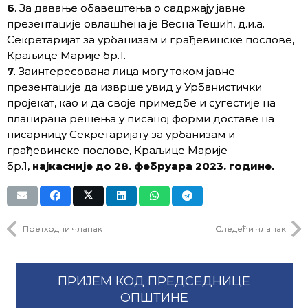
6
. За давање обавештења о садржају јавне
презентације овлашћена је Весна Тешић, д.и.а.
Секретаријат за урбанизам и грађевинске послове,
Краљице Марије бр.1.
7
. Заинтересована лица могу током јавне
презентације да изврше увид у Урбанистички
пројекат, као и да своје примедбе и сугестије на
планирана решења у писаној форми доставе на
писарницу Секретаријату за урбанизам и
грађевинске послове, Краљице Марије
бр.1,
најкасније до 28. фебруара 2023. године.
Претходни чланак
Следећи чланак
ПРИЈЕМ КОД ПРЕДСЕДНИЦЕ
ОПШТИНЕ