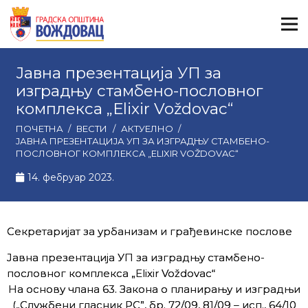
Јавна презентација УП за
изградњу стамбено-пословног
комплекса „Еlixir Voždovac“
ПОЧЕТНА
/
ВЕСТИ
/
АКТУЕЛНО
/
ЈАВНА ПРЕЗЕНТАЦИЈА УП ЗА ИЗГРАДЊУ СТАМБЕНО-
ПОСЛОВНОГ КОМПЛЕКСА „ЕLIXIR VOŽDOVAC“
14. фебруар 2023.
Секретаријат за урбанизам и грађевинске послове
Јавна презентација УП за изградњу стамбено-
пословног комплекса „Еlixir Voždovac“
На основу члана 63. Закона о планирању и изградњи
(„Службени гласник РС”, бр. 72/09, 81/09 – исп., 64/10