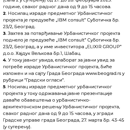
године, сваког радног дана од 9 до 15 часова.
2
. Носилац израде предметног Урбанистичког
пројекта је предузеће „IBM consult” Суботичка бр.
23/2, Београд.
3
. Захтев за потврђивање Урбанистичког пројекта
поднело je предузеће „IBM consult” Суботичка бр.
23/2, Београд, а у име инвеститора „ELIXIR GROUP”
д.о.о. Хајдук Вељкова бр.1, Шабац.
4
. У току јавног увида, елаборат за јавни увид за
потребе израде Урбанистичког пројекта, биће
изложен и на сајту Града Београда www.beograd.rs у
рубрици “Градски огласи”.
5
. Носилац израде предметног урбанистичког
пројекта у току одржавања јавне презентације
даваће обавештења о урбанистичко-
архитектонском решењу Урбанистичког пројекта,
сваког радног дана од 9 до 15 часова, у згради
Градске управе града Београда, 27. марта бр. 43-45
(у сутерену).