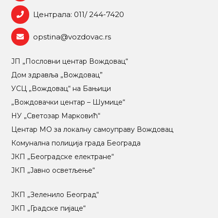
Централа: 011/ 244-7420
opstina@vozdovac.rs
ЈП „Пословни центар Вождовац“
Дом здравља „Вождовац”
УСЦ „Вождовац“ на Бањици
„Вождовачки центар – Шумице“
НУ „Светозар Марковић“
Центар МO за локалну самоуправу Вождовац
Комунална полиција града Београда
ЈКП „Београдске електране“
ЈКП „Јавно осветљење“
ЈКП „Зеленило Београд“
ЈКП „Градске пијаце“