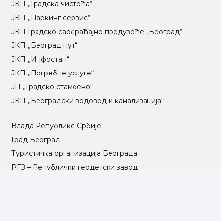
ЈКП „Градска чистоћа“
ЈКП „Паркинг сервис“
ЈКП Градско саобраћајно предузеће „Београд“
ЈКП „Београд пут“
ЈКП „Инфостан“
ЈКП „Погребне услуге“
ЈП „Градско стамбено“
ЈКП „Београдски водовод и канализација“
Влада Републике Србије
Град Београд
Туристичка организација Београда
РГЗ – Републички геодетски завод
АПР – Агенција за привредне регистре