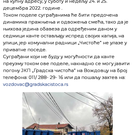
на кућну адресу, у суботу и недељу 24. и 25.
децембра 2022. године .
Током поделе суграђанима ће бити предочена
динамика пражњења и одвожења смећа, тако да је
њихова једина обавеза да одређеним даном у
седмици канте остављају испред својих капија, на
улици, јер комунални радници „Чистоће” не улазе у
приватне поседе.
Суграђани који не буду у могућности да канте
преузму током ове поделе, накнадно се могу јавити
погону ЈКП „Градска чистоћа” на Вождовцу на број
телефона: 011/ 288- 29- 16 или да пошаљу захтев на:
vozdovac@gradskacistoca.rs