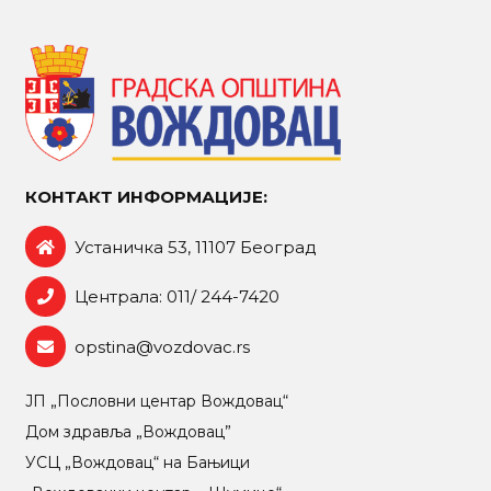
КОНТАКТ ИНФОРМАЦИЈЕ:
Устаничка 53, 11107 Београд
Централа: 011/ 244-7420
opstina@vozdovac.rs
ЈП „Пословни центар Вождовац“
Дом здравља „Вождовац”
УСЦ „Вождовац“ на Бањици