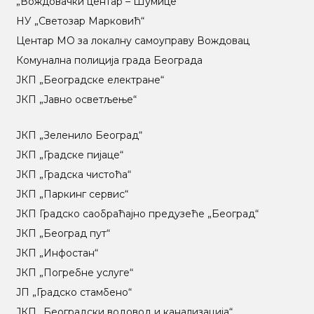
„Вождовачки центар – Шумице“
НУ „Светозар Марковић“
Центар МO за локалну самоуправу Вождовац
Комунална полиција града Београда
ЈКП „Београдске електране“
ЈКП „Јавно осветљење“
ЈКП „Зеленило Београд“
ЈКП „Градске пијаце“
ЈКП „Градска чистоћа“
ЈКП „Паркинг сервис“
ЈКП Градско саобраћајно предузеће „Београд“
ЈКП „Београд пут“
ЈКП „Инфостан“
ЈКП „Погребне услуге“
ЈП „Градско стамбено“
ЈКП „Београдски водовод и канализација“