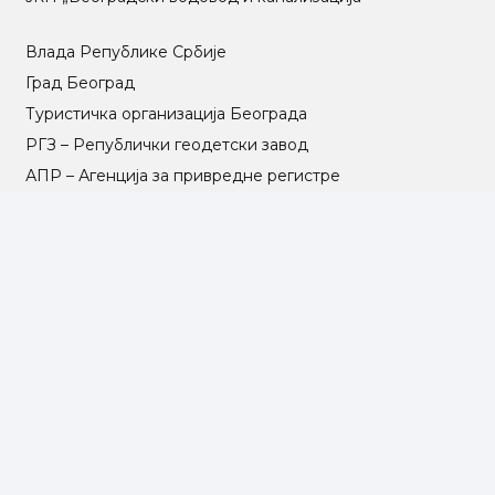
Влада Републике Србије
Град Београд
Туристичка организација Београда
РГЗ – Републички геодетски завод
АПР – Агенција за привредне регистре
©2025 Opština Voždovac. Designed by
NEXT VISION