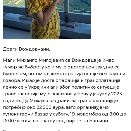
Драги Вождовчани,
Мали Михаило Милојевић са Вождовца је имао
тумор на бубрегу који му је одстрањен заједно са
бубрегом, потом од хемотерапија остаје без слуха и
говора. Имао је доста операција и трансплатација,
лечио се у Украјини али због политичке ситуације
трансплатација му је заказана у Бечу у јануару 2023.
године. Да Михајло оздрави, за трансплатацију је
потребно око 22.000 еура, зато организујемо
хуманитарни базар у суботу, 19. новембра од 8:00 до
16:00 часова на платоу код пијаце на Бањици.