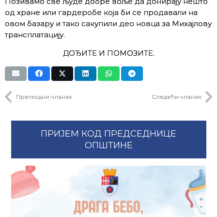
Позивамо све људе добре воље да донирају нешто
од хране или гардеробе која би се продавали на
овом базару и тако сакупили део новца за Михајлову
трансплатацију.
ДОЂИТЕ И ПОМОЗИТЕ.
Претходни чланак
Следећи чланак
ПРИЈЕМ КОД ПРЕДСЕДНИЦЕ
ОПШТИНЕ