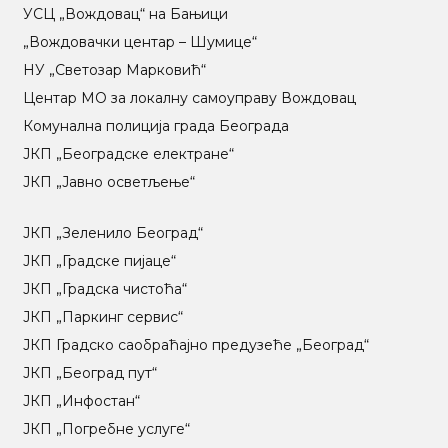
УСЦ „Вождовац“ на Бањици
„Вождовачки центар – Шумице“
НУ „Светозар Марковић“
Центар МO за локалну самоуправу Вождовац
Комунална полиција града Београда
ЈКП „Београдске електране“
ЈКП „Јавно осветљење“
ЈКП „Зеленило Београд“
ЈКП „Градске пијаце“
ЈКП „Градска чистоћа“
ЈКП „Паркинг сервис“
ЈКП Градско саобраћајно предузеће „Београд“
ЈКП „Београд пут“
ЈКП „Инфостан“
ЈКП „Погребне услуге“