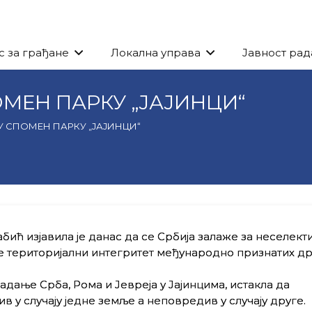
с за грађане
Локална управа
Јавност рад
МЕН ПАРКУ „ЈАЈИНЦИ“
 СПОМЕН ПАРКУ „ЈАЈИНЦИ“
абић
изјавила је данас да се Србија залаже за неселект
е територијални интегритет међународно признатих д
адање Срба, Рома и Јевреја у Јајинцима,
истакла да
 у случају једне земље а неповредив у случају друге.