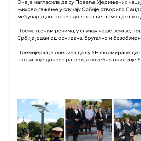
Она је нагласила да су
Повеља У
једињених наци
њ
ихово гажење у случају Србије отворило Пандо
међународног права довело свет тамо где смо 
Према њеним речима,
у слу
ч
ају
наше земље
, пр
Србија један од оснивача, брутално и безобзир
Премијерка је оценила да су УН формиране да п
патњи које доносе ратови, а посебно оних које 