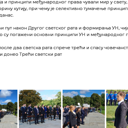
ја
и принципи међународног права чували мир у свету
,
рину кутију,
при чему је
селективно тумачење принцип
данас
.
ви пут након Другог светског рата и формирања УН
,
чији
но
су
погажени основни принципи УН и међународног п
осле два светска рата спрече трећи и спасу човечанс
би донео Трећи светски рат