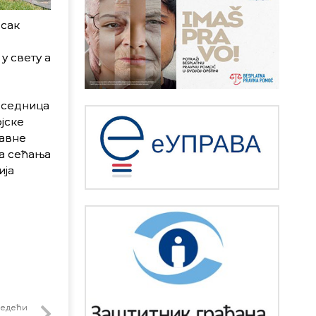
сак
 у свету
а
дседница
јске
лавне
а сећања
ија
едећи