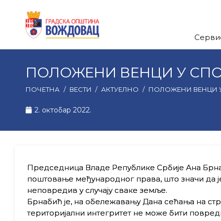
Серви
ПОЛОЖЕНИ ВЕНЦИ У СПО
ПОЧЕТНА
/
ВЕСТИ
/
АКТУЕЛНО
/
ПОЛОЖЕНИ ВЕНЦИ У
2. октобар 2022.
Председница Владе
Републике Србије
Ана Брн
поштовање међународног права, што значи да ј
неповредив у случају сваке земље.
Брнабић је, на обележавању Дана сећања на стр
територијални интегритет не може бити повредив