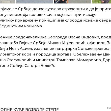
којима се Србија данас суочава страховити
и да је
прити
ну лицемерја великих сила које нас притискају.
политику привржену принципима слободе искаже свуда
Уједињеним нацијама.
аменица градоначелника Београда Весна Видовић, пре
алштаба Војске Србије Милан Мојсиловић, официри Во
рбији Исак Асиел, изасланик патријарха Српске правос
ломатског кора и породица жртава. Обележавању Дан
јша Стефановић и министри Томислав Момировић, Дар
тине Србије Сандра Божић.
Сл
ОДНЕ КУЋЕ ВОЈВОДЕ СТЕПЕ