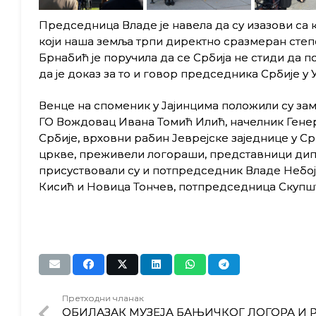
Председница Владе је навела
да су изазови са 
који
наша земља
трпи директно сразмеран степе
Брнабић је поручила да се
Србија не стиди да 
да је
доказ за то и говор председника Србије у 
Венце на споменик у Јајинцима положили су з
ГО Вождовац Ивана Томић Илић, начелник Генер
Србије, врховни рабин Јеврејске заједнице у С
цркве, преживели логораши, представници дип
присуствовали су и потпредседник Владе Небо
Кисић и Новица Тончев, потпредседница Скупш
Претходни чланак
ОБИЛАЗАК МУЗЕЈА БАЊИЧКОГ ЛОГОРА И Р