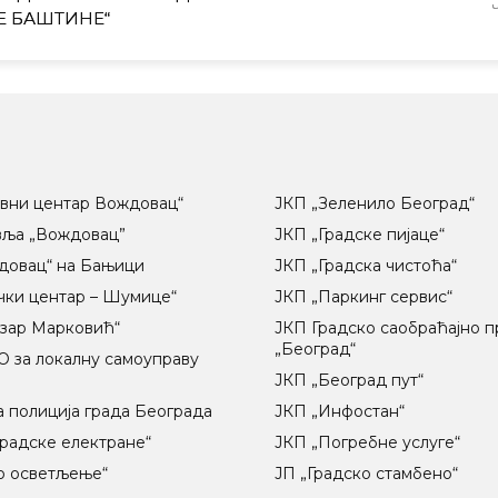
Е БАШТИНЕ“
вни центар Вождовац“
ЈКП „Зеленило Београд“
вља „Вождовац”
ЈКП „Градске пијаце“
довац“ на Бањици
ЈКП „Градска чистоћа“
чки центар – Шумице“
ЈКП „Паркинг сервис“
озар Марковић“
ЈКП Градско саобраћајно 
„Београд“
 за локалну самоуправу
ц
ЈКП „Београд пут“
 полиција града Београда
ЈКП „Инфостан“
радске електране“
ЈКП „Погребне услуге“
о осветљење“
ЈП „Градско стамбено“