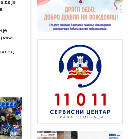
 а да је
а
 је
рава.
тво од