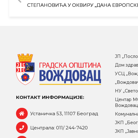
СТЕПАНОВИЋА У ОКВИРУ „ДАНА ЕВРОПСК
ЈП „Посло
Дом здра
УСЦ „Вож
„Вождова
НУ „Свет
КОНТАКТ ИНФОРМАЦИЈЕ:
Центар МO
Вождова
Устаничка 53, 11107 Београд
Комунална
ЈКП „Беог
Централа: 011/ 244-7420
ЈКП „Јавн