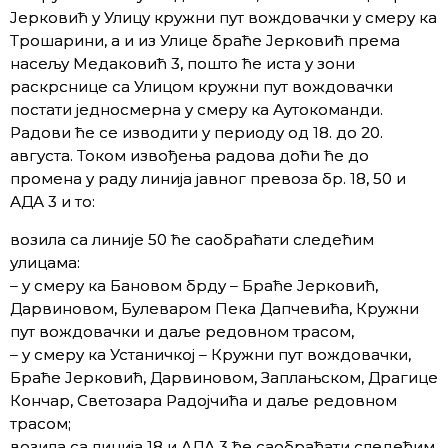
Јерковић у Улицу кружни пут вождовачки у смеру ка
Трошарини, а и из Улице браће Јерковић према
насељу Медаковић 3, пошто ће иста у зони
раскрснице са Улицом кружни пут вождовачки
постати једносмерна у смеру ка Аутокоманди.
Радови ће се изводити у периоду од 18. до 20.
августа. Током извођења радова доћи ће до
промена у раду линија јавног превоза бр. 18, 50 и
АДА 3 и то:
возила са линије 50 ће саобраћати следећим
улицама:
– у смеру ка Бановом брду – Браће Јерковић,
Дарвиновом, Булеваром Пека Дапчевића, Кружни
пут вождовачки и даље редовном трасом,
– у смеру ка Устаничкој – Кружни пут вождовачки,
Браће Јерковић, Дарвиновом, Заплањском, Драгице
Кончар, Светозара Радојчића и даље редовном
трасом;
возила са линија 18 и АДА 3 ће саобраћати следећим