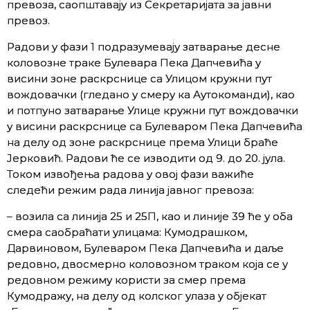
превоза, саопштавају из Секретаријата за јавни
превоз.
Радови у фази 1 подразумевају затварање десне
коловозне траке Булевара Пека Дапчевића у
висини зоне раскрснице са Улицом кружни пут
вождовачки (гледано у смеру ка Аутокоманди), као
и потпуно затварање Улице кружни пут вождовачки
у висини раскрснице са Булеваром Пека Дапчевића
на делу од зоне раскрснице према Улици браће
Јерковић. Радови ће се изводити од 9. до 20. јула.
Током извођења радова у овој фази важиће
следећи режим рада линија јавног превоза:
– возила са линија 25 и 25П, као и линије 39 ће у оба
смера саобраћати улицама: Кумодрашком,
Дарвиновом, Булеваром Пека Дапчевића и даље
редовно, двосмерно коловозном траком која се у
редовном режиму користи за смер према
Кумодражу, на делу од колског улаза у објекат