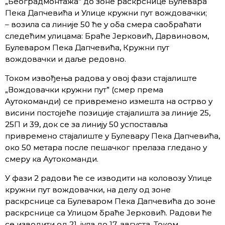
„Београдмонтажа” до зоне раскрснице Булевара
Пека Дапчевића и Улице кружни пут вождовачки;
– возила са линије 50 ће у оба смера саобраћати
следећим улицама: Браће Јерковић, Дарвиновом,
Булеваром Пека Дапчевића, Кружни пут
вождовачки и даље редовно.
Током извођења радова у овој фази стајалиште
„Вождовачки кружни пут” (смер према
Аутокоманди) се привремено измешта на острво у
висини постојеће позиције стајалишта за линије 25,
25П и 39, док се за линију 50 успоставља
привремено стајалиште у Булевару Пека Дапчевића,
око 50 метара после пешачког прелаза гледано у
смеру ка Аутокоманди.
У фази 2 радови ће се изводити на коловозу Улице
кружни пут вождовачки, на делу од зоне
раскрснице са Булеваром Пека Дапчевића до зоне
раскрснице са Улицом браће Јерковић. Радови ће
се изводити од 21. јула до 17. августа. Током