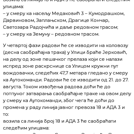
улицама:
– у смеру ка насељу Медаковић 3 – Кумодрашком,
Дарвиновом, Заплањском, Драгице Кончар,
Светозара Радојчића и даље редовном трасом;
– у смеру ка Земуну – редовном трасом.
У четвртој фази радови ће се изводити на коловозу
(десна саобраћајна трака) у Улици браће Јерковић,
на делу од зоне пешачког прелаза који се налази
испред зоне раскрснице са Улицом кружни пут
вождовачки, следећих 47,7 метара гледано у смеру
ка Аутокоманди. Радови ће се изводити од 21. до 27.
августа. Током извођења радова доћи ће до
потпуног затварања саобраћајне траке на овом делу
у смеру ка Аутокоманди, због чега ће доћи до
промена у раду линија јавног превоза 18 и АДА 3 и
то:
возила са линија број 18 и АДА 3 ће саобраћати
следећим улицама: