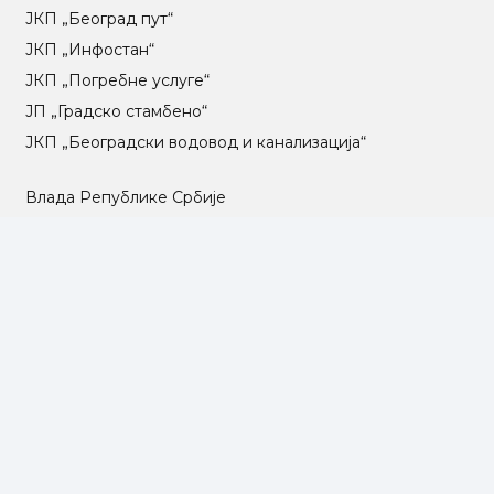
ЈКП „Београд пут“
ЈКП „Инфостан“
ЈКП „Погребне услуге“
ЈП „Градско стамбено“
ЈКП „Београдски водовод и канализација“
Влада Републике Србије
Град Београд
Туристичка организација Београда
РГЗ – Републички геодетски завод
АПР – Агенција за привредне регистре