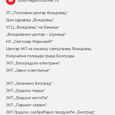
opstina@vozdovac.rs
ЈП „Пословни центар Вождовац“
Дом здравља „Вождовац”
УСЦ „Вождовац“ на Бањици
„Вождовачки центар – Шумице“
НУ „Светозар Марковић“
Центар МO за локалну самоуправу Вождовац
Комунална полиција града Београда
ЈКП „Београдске електране“
ЈКП „Јавно осветљење“
ЈКП „Зеленило Београд“
ЈКП „Градске пијаце“
ЈКП „Градска чистоћа“
ЈКП „Паркинг сервис“
ЈКП Градско саобраћајно предузеће „Београд“