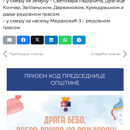
– у смеру ка Земуну – Светозара Радојчића, Драгице
Кончар, Заплањском, Дарвиновом, Кумодрашком и
даље редовном трасом;
– у смеру ка насељу Медаковић 3 – редовном
трасом.
Претходни чланак
Следећи чланак
ПРИЈЕМ КОД ПРЕДСЕДНИЦЕ
ОПШТИНЕ