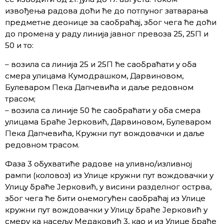
извођења радова доћи ће до потпуног затварања
предметне деонице за саобраћај, због чега ће доћи
до промена у раду линија јавног превоза 25, 25П и
50 и то:
– возила са линија 25 и 25П ће саобраћати у оба
смера улицама Кумодрашком, Дарвиновом,
Булеваром Пека Дапчевића и даље редовном
трасом;
– возила са линије 50 ће саобраћати у оба смера
улицама Браће Јерковић, Дарвиновом, Булеваром
Пека Дапчевића, Кружни пут вождовачки и даље
редовном трасом.
Фаза 3 обухватиће радове на уливно/изливној
рампи (коловоз) из Улице кружни пут вождовачки у
Улицу браће Јерковић, у висини разделног острва,
због чега ће бити онемогућен саобраћај из Улице
кружни пут вождовачки у Улицу браће Јерковић у
смеру ка насељу Медаковић 3, као и из Улице браће