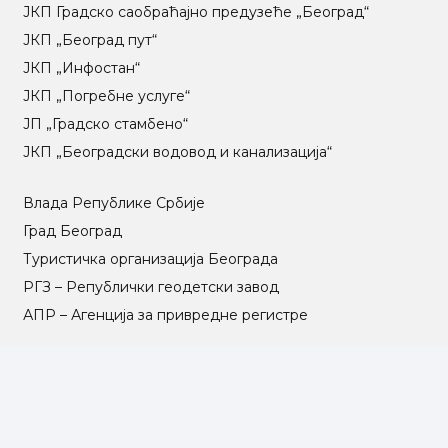
ЈКП Градско саобраћајно предузеће „Београд“
ЈКП „Београд пут“
ЈКП „Инфостан“
ЈКП „Погребне услуге“
ЈП „Градско стамбено“
ЈКП „Београдски водовод и канализација“
Влада Републике Србије
Град Београд
Туристичка организација Београда
РГЗ – Републички геодетски завод
АПР – Агенција за привредне регистре