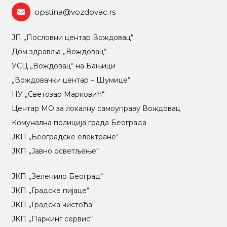
opstina@vozdovac.rs
ЈП „Пословни центар Вождовац“
Дом здравља „Вождовац”
УСЦ „Вождовац“ на Бањици
„Вождовачки центар – Шумице“
НУ „Светозар Марковић“
Центар МO за локалну самоуправу Вождовац
Комунална полиција града Београда
ЈКП „Београдске електране“
ЈКП „Јавно осветљење“
ЈКП „Зеленило Београд“
ЈКП „Градске пијаце“
ЈКП „Градска чистоћа“
ЈКП „Паркинг сервис“