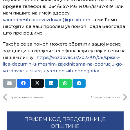
бројеве телефона: 064/6157-146 и 064/8787-919 или
нам пишите на имејл адресу:
vanrednesituacijevozdovac@gmail.com
, а ми ћемо
настојати да ваш проблем уз помоћ Града Београда
што пре решимо.
Такође се за помоћ можете обратити вашој месној
заједници на бројеве телефона који су објављени на
нашем линку:
https://vozdovac.rs/2022/07/08/spisak-
lica-dezurnih-u-mesnim-zajednicama-na-podrucju-go-
vozdovac-u-slucaju-vremenskih-nepogoda/
.
Претходни чланак
Следећи чланак
ПРИЈЕМ КОД ПРЕДСЕДНИЦЕ
ОПШТИНЕ