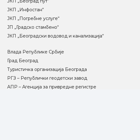
ЈКП „Београд пут“
ЈКП „Инфостан“
ЈКП „Погребне услуге“
ЈП „Градско стамбено“
ЈКП „Београдски водовод и канализација“
Влада Републике Србије
Град Београд
Туристичка организација Београда
РГЗ – Републички геодетски завод
АПР – Агенција за привредне регистре