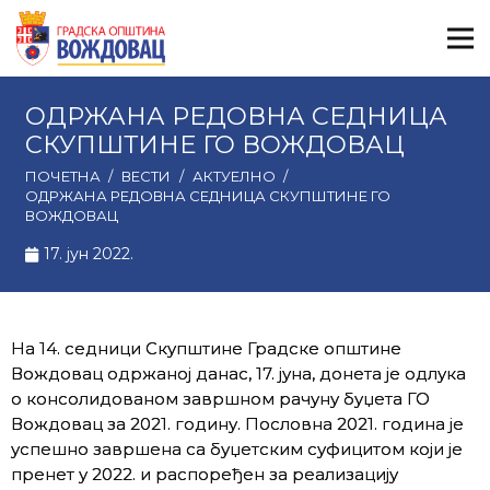
ОДРЖАНА РЕДОВНА СЕДНИЦА
СКУПШТИНЕ ГО ВОЖДОВАЦ
ПОЧЕТНА
/
ВЕСТИ
/
АКТУЕЛНО
/
ОДРЖАНА РЕДОВНА СЕДНИЦА СКУПШТИНЕ ГО
ВОЖДОВАЦ
17. јун 2022.
На 14. седници Скупштине Градске општине
Вождовац одржаној данас, 17. јуна, донета је одлука
о консолидованом завршном рачуну буџета ГО
Вождовац за 2021. годину. Пословна 2021. година је
успешно завршена са буџетским суфицитом који је
пренет у 2022. и распоређен за реализацију