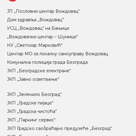
ЈП „Пословни центар Вождовац“
Дом здравља „Вождовац”
УСЦ „Вождовац“ на Бањици
„Вождовачки центар – Шумице“
НУ „Светозар Марковић“
Центар МO за локалну самоуправу Вождовац
Комунална полиција града Београда
ЈКП „Београдске електране“
ЈКП „Јавно осветљење“
ЈКП „Зеленило Београд“
ЈКП „Градске пијаце“
ЈКП „Градска чистоћа“
ЈКП „Паркинг сервис“
ЈКП Градско саобраћајно предузеће „Београд“