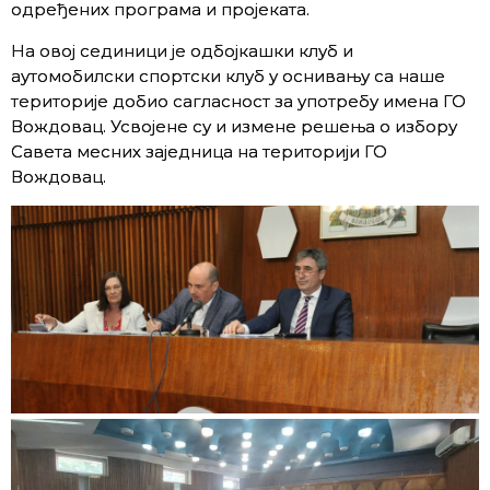
одређених програма и пројеката.
На овој сединици је одбојкашки клуб и
аутомобилски спортски клуб у оснивању са наше
територије добио сагласност за употребу имена ГО
Вождовац. Усвојене су и измене решења о избору
Савета месних заједница на територији ГО
Вождовац.