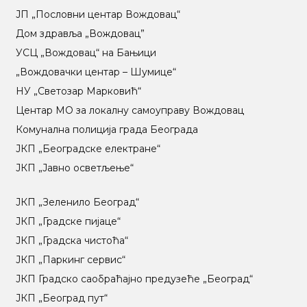
ЈП „Пословни центар Вождовац“
Дом здравља „Вождовац”
УСЦ „Вождовац“ на Бањици
„Вождовачки центар – Шумице“
НУ „Светозар Марковић“
Центар МO за локалну самоуправу Вождовац
Комунална полиција града Београда
ЈКП „Београдске електране“
ЈКП „Јавно осветљење“
ЈКП „Зеленило Београд“
ЈКП „Градске пијаце“
ЈКП „Градска чистоћа“
ЈКП „Паркинг сервис“
ЈКП Градско саобраћајно предузеће „Београд“
ЈКП „Београд пут“