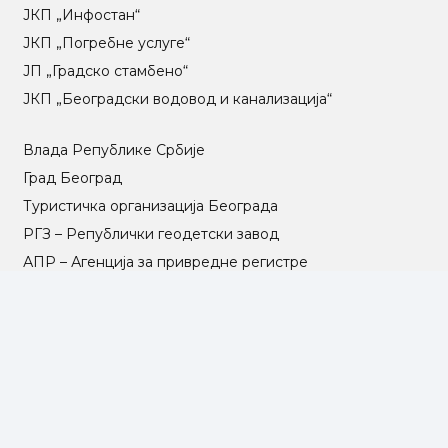
ЈКП „Инфостан“
ЈКП „Погребне услуге“
ЈП „Градско стамбено“
ЈКП „Београдски водовод и канализација“
Влада Републике Србије
Град Београд
Туристичка организација Београда
РГЗ – Републички геодетски завод
АПР – Агенција за привредне регистре