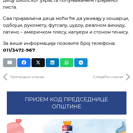
децу школског узраста попуњавањем пријавног
листа.
Сва пријављена деца моћи ће да уживају у кошарци,
одбојци, рукомету, футсалу, џудоу, реалном аикиду,
латино – америчком плесу, капуери и стоном тенису.
За више информација позовите број телефона:
011/3472-967
.
Претходни чланак
Следећи чланак
ПРИЈЕМ КОД ПРЕДСЕДНИЦЕ
ОПШТИНЕ