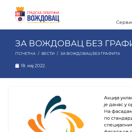
Серви
ЗА ВОЖДОВАЦ БЕЗ ГРАФ
ПОЧЕТНА
/
ВЕСТИ
/
ЗА ВОЖДОВАЦ БЕЗ ГРАФИТА
18. мај 2022.
Акција укл
је данас у 
На фасадам
по стандар
специјални
фасада се 