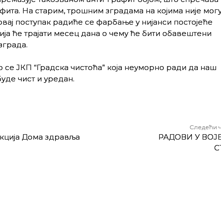
фита. На старим, трошним зградама на којима није мог
вај поступак радиће се фарбање у нијанси постојеће
ја ће трајати месец дана о чему ће бити обавештени
зграда.
 се ЈКП “Градска чистоћа” која неуморно ради да наш
уде чист и уредан.
Следећи 
кција Дома здравља
РАДОВИ У ВОЈ
С