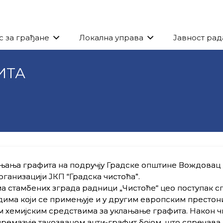
с за грађане
Локална управа
Јавност рад
ИТА
ањања графита на подручју Градске општине Вождовац
организацији ЈКП “Градска чистоћа”.
а стамбених зграда радници „Чистоће“ цео поступак 
дима који се примењује и у другим европским престон
м хемијским средствима за уклањање графита. Након
премазује такозваном анти-графит бојом, што спречава