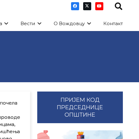
а
Вести
О Вождовцу
Контакт
ПРИЈЕМ КОД
 почела
ПРЕДСЕДНИЦЕ
ОПШТИНЕ
спроводе
ицама,
 чишћења
 ново