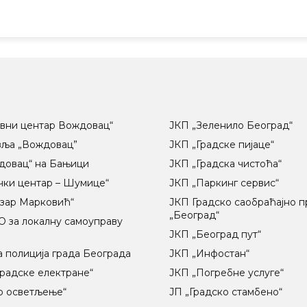
вни центар Вождовац“
ЈКП „Зеленило Београд“
вља „Вождовац”
ЈКП „Градске пијаце“
довац“ на Бањици
ЈКП „Градска чистоћа“
чки центар – Шумице“
ЈКП „Паркинг сервис“
озар Марковић“
ЈКП Градско саобраћајно 
„Београд“
 за локалну самоуправу
ц
ЈКП „Београд пут“
 полиција града Београда
ЈКП „Инфостан“
радске електране“
ЈКП „Погребне услуге“
о осветљење“
ЈП „Градско стамбено“