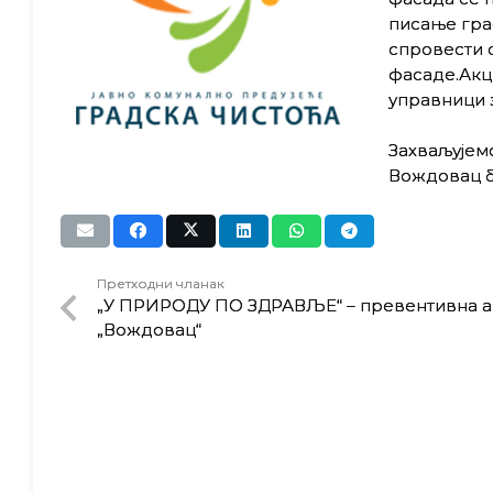
писање гра
спровести о
фасаде.Акци
управници 
Захваљујемо
Вождовац б
Претходни чланак
„У ПРИРОДУ ПО ЗДРАВЉЕ“ – превентивна а
„Вождовац“