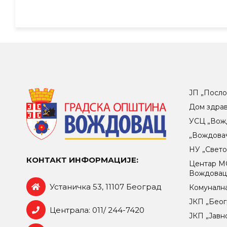
ЈП „Посло
Дом здра
УСЦ „Вож
„Вождова
НУ „Свет
КОНТАКТ ИНФОРМАЦИЈЕ:
Центар МO
Вождова
Устаничка 53, 11107 Београд
Комунална
ЈКП „Беог
Централа: 011/ 244-7420
ЈКП „Јавн