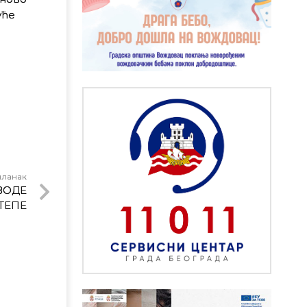
уће
чланак
ВОДЕ
ТЕПЕ