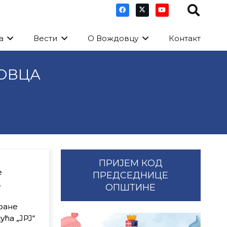
а
Вести
О Вождовцу
Контакт
ОВЦА
ПРИЈЕМ КОД
е
ПРЕДСЕДНИЦЕ
.
ОПШТИНЕ
хране
ућа „ЈРЈ“