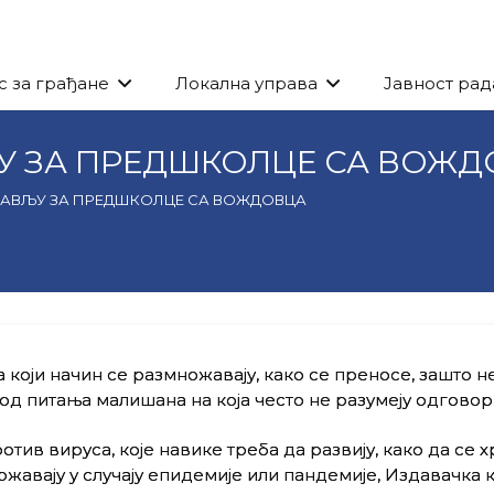
с за грађане
Локална управа
Јавност рад
У ЗА ПРЕДШКОЛЦЕ СА ВОЖД
РАВЉУ ЗА ПРЕДШКОЛЦЕ СА ВОЖДОВЦА
на који начин се размножавају, како се преносе, зашто н
од питања малишана на која често не разумеју одговор
тив вируса, које навике треба да развију, како да се 
жавају у случају епидемије или пандемије, Издавачка к