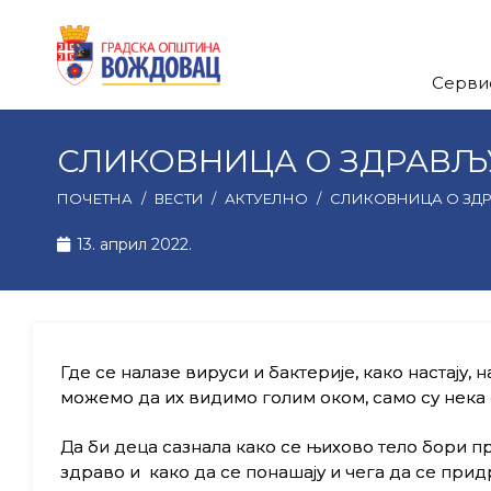
Серви
СЛИКОВНИЦА О ЗДРАВЉ
ПОЧЕТНА
/
ВЕСТИ
/
АКТУЕЛНО
/
СЛИКОВНИЦА О ЗД
13. април 2022.
Где се налазе вируси и бактерије, како настају, 
можемо да их видимо голим оком, само су нека 
Да би деца сазнала како се њихово тело бори про
здраво и како да се понашају и чега да се придр