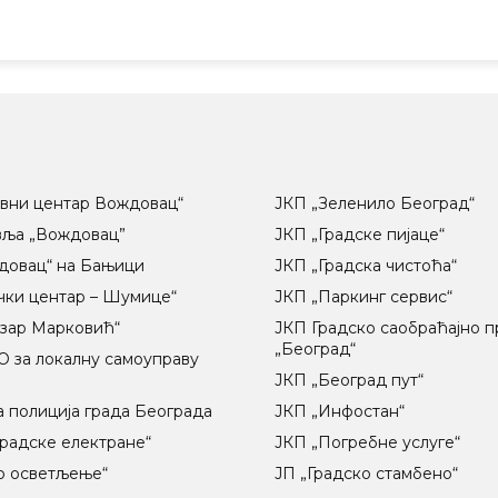
вни центар Вождовац“
ЈКП „Зеленило Београд“
вља „Вождовац”
ЈКП „Градске пијаце“
довац“ на Бањици
ЈКП „Градска чистоћа“
чки центар – Шумице“
ЈКП „Паркинг сервис“
озар Марковић“
ЈКП Градско саобраћајно 
„Београд“
 за локалну самоуправу
ц
ЈКП „Београд пут“
 полиција града Београда
ЈКП „Инфостан“
радске електране“
ЈКП „Погребне услуге“
о осветљење“
ЈП „Градско стамбено“