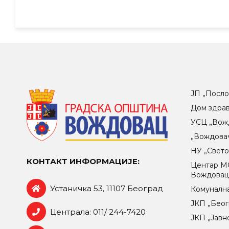
ЈП „Посло
Дом здра
УСЦ „Вож
„Вождова
НУ „Свет
КОНТАКТ ИНФОРМАЦИЈЕ:
Центар МO
Вождова
Устаничка 53, 11107 Београд
Комунална
ЈКП „Беог
Централа: 011/ 244-7420
ЈКП „Јавн