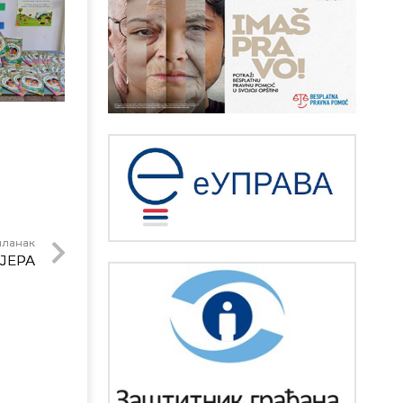
чланак
ЈЕРА