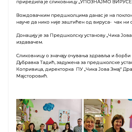
приредила је сликовницу „УПОЗНАЈМО ВИРУС
Вождовачким предшколцима данас је на поклон 
науче да нико није заштићен од вируса- чак ни 
Донацију је за Предшколску установу „Чика Јов
издавачем.
Сликовницу о значају очувања здравља и борби
Дубравка Тадић, задужена за предшколске уста
Копривица, директорка ПУ „Чика Јова Змај“ Др
Мајсторовић.