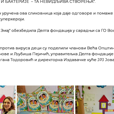
Е И БАКТЕРИЈЕ – ТА НЕВИДЉИВА СТВОРЕЊА“.
уручена ова сликовница која даје одговоре и помаже
суперхероји.
а Змај“ обезбедила Делта фондација у сарадњи са ГО В
 против вируса деци су поделили чланови Већа Општи
нове и Љубиша Пејичић, управитељка Делта фондације 
агана Тодоровић и директорка Издавачке куће ЈРЈ Јов