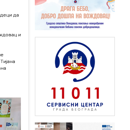
 деци да
ождовац и
не
Тијана
ана