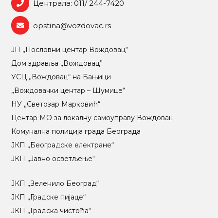
Централа: 011/ 244-7420
opstina@vozdovac.rs
ЈП „Пословни центар Вождовац“
Дом здравља „Вождовац”
УСЦ „Вождовац“ на Бањици
„Вождовачки центар – Шумице“
НУ „Светозар Марковић“
Центар МO за локалну самоуправу Вождовац
Комунална полиција града Београда
ЈКП „Београдске електране“
ЈКП „Јавно осветљење“
ЈКП „Зеленило Београд“
ЈКП „Градске пијаце“
ЈКП „Градска чистоћа“