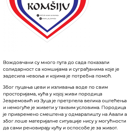
Вождовчани су много пута до сада показали
солидарност са комшијама и суграђанима које је
задесила невоља и којима је потребна помоћ.
Због пуцања цеви и изливања воде по свим
просторијама, кућа у којој живи породица
Јевремовић из Зуца је претрпела велика оштећења
и немогуће је живети у таквим условима. Породица
је привремено смештена у одмаралишту на Авали а
због лоше материјалне ситуације нису у могућности
да сами реновирају кућу и оспособе је за живот.