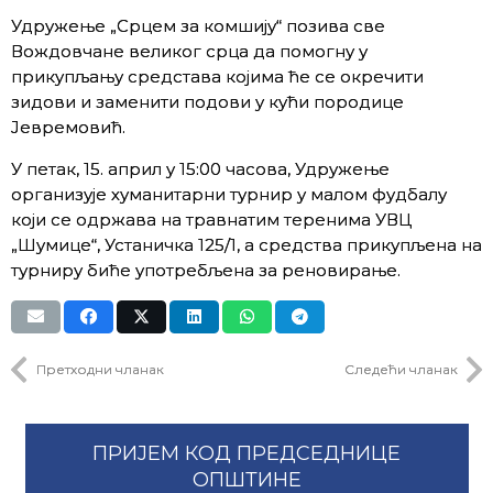
Удружење „Срцем за комшију“ позива све
Вождовчане великог срца да помогну у
прикупљању средстава којима ће се окречити
зидови и заменити подови у кући породице
Јевремовић.
У петак, 15. април у 15:00 часова, Удружење
организује хуманитарни турнир у малом фудбалу
који се одржава на травнатим теренима УВЦ
„Шумице“, Устаничка 125/1, а средства прикупљена на
турниру биће употребљена за реновирање.
Претходни чланак
Следећи чланак
ПРИЈЕМ КОД ПРЕДСЕДНИЦЕ
ОПШТИНЕ