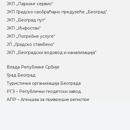
ЈКП „Паркинг сервис“
ЈКП Градско саобраћајно предузеће „Београд“
ЈКП „Београд пут“
ЈКП „Инфостан“
ЈКП „Погребне услуге“
ЈП „Градско стамбено“
ЈКП „Београдски водовод и канализација“
Влада Републике Србије
Град Београд
Туристичка организација Београда
РГЗ – Републички геодетски завод
АПР – Агенција за привредне регистре