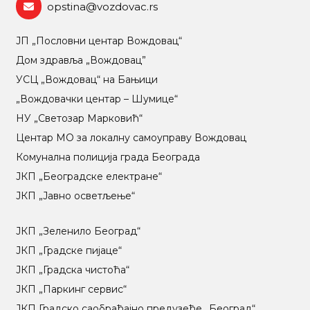
opstina@vozdovac.rs
ЈП „Пословни центар Вождовац“
Дом здравља „Вождовац”
УСЦ „Вождовац“ на Бањици
„Вождовачки центар – Шумице“
НУ „Светозар Марковић“
Центар МO за локалну самоуправу Вождовац
Комунална полиција града Београда
ЈКП „Београдске електране“
ЈКП „Јавно осветљење“
ЈКП „Зеленило Београд“
ЈКП „Градске пијаце“
ЈКП „Градска чистоћа“
ЈКП „Паркинг сервис“
ЈКП Градско саобраћајно предузеће „Београд“