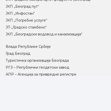
ЈКП „Београд пут“
ЈКП „Инфостан“
ЈКП „Погребне услуге“
ЈП „Градско стамбено“
ЈКП „Београдски водовод и канализација“
Влада Републике Србије
Град Београд
Туристичка организација Београда
РГЗ – Републички геодетски завод
АПР – Агенција за привредне регистре