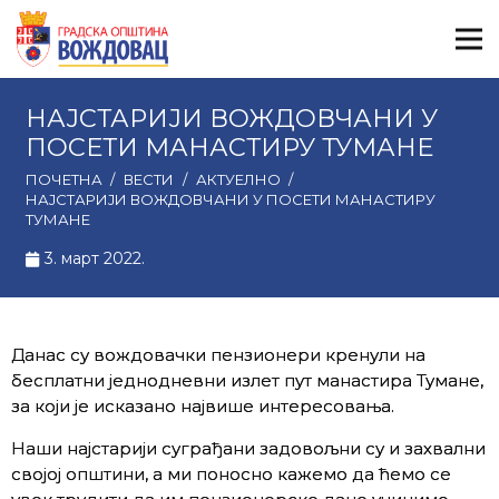
НАЈСТАРИЈИ ВОЖДОВЧАНИ У
ПОСЕТИ МАНАСТИРУ ТУМАНЕ
ПОЧЕТНА
/
ВЕСТИ
/
АКТУЕЛНО
/
НАЈСТАРИЈИ ВОЖДОВЧАНИ У ПОСЕТИ МАНАСТИРУ
ТУМАНЕ
3. март 2022.
Данас су вождовачки пензионери кренули на
бесплатни једнодневни излет пут манастира Тумане,
за који је исказано највише интересовања.
Наши најстарији суграђани задовољни су и захвални
својој општини, а ми поносно кажемо да ћемо се