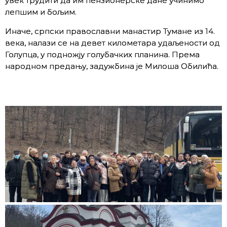
увек трудити да им пензионерске дане учинимо
лепшим и бољим.
Иначе, српски православни манастир Тумане из 14.
века, налази се на девет километара удаљености од
Голупца, у подножју голубачких планина. Према
народном предању, задужбина је Милоша Обилића.