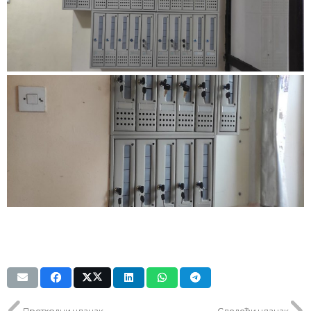
Претходни чланак
Следећи чланак