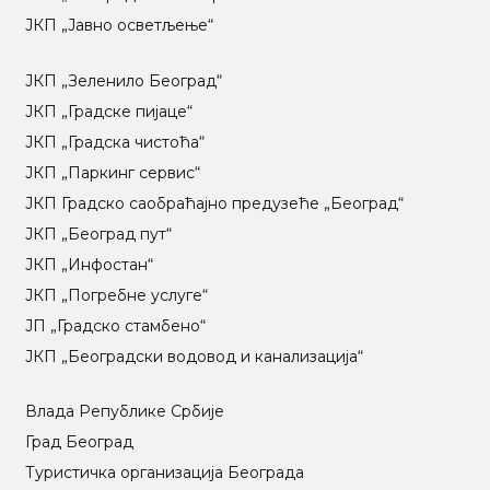
ЈКП „Јавно осветљење“
ЈКП „Зеленило Београд“
ЈКП „Градске пијаце“
ЈКП „Градска чистоћа“
ЈКП „Паркинг сервис“
ЈКП Градско саобраћајно предузеће „Београд“
ЈКП „Београд пут“
ЈКП „Инфостан“
ЈКП „Погребне услуге“
ЈП „Градско стамбено“
ЈКП „Београдски водовод и канализација“
Влада Републике Србије
Град Београд
Туристичка организација Београда