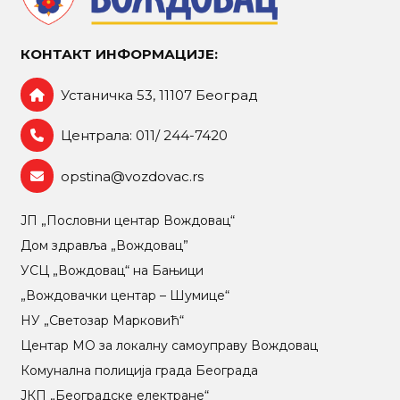
КОНТАКТ ИНФОРМАЦИЈЕ:
Устаничка 53, 11107 Београд
Централа: 011/ 244-7420
opstina@vozdovac.rs
ЈП „Пословни центар Вождовац“
Дом здравља „Вождовац”
УСЦ „Вождовац“ на Бањици
„Вождовачки центар – Шумице“
НУ „Светозар Марковић“
Центар МO за локалну самоуправу Вождовац
Комунална полиција града Београда
ЈКП „Београдске електране“