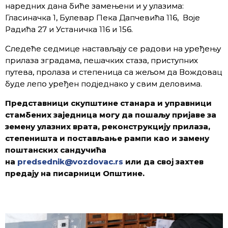
наредних дана биће замењени и у улазима:
Гласиначка 1, Булевар Пека Дапчевића 116, Воје
Радића 27 и Устаничка 116 и 156.
Следеће седмице настављају се радови на уређењу
прилаза зградама, пешачких стаза, приступних
путева, пролаза и степеница са жељом да Вождовац
буде лепо уређен подједнако у свим деловима.
Представници скупштине станара и управници
стамбених з
аједница могу да пошаљу пријаве за
земену улазних врата, реконструкцију прилаза,
степеништа и постављ
ање рампи као и замену
поштанс
ких сандучића
на
predsednik@vozdovac.rs
или да свој захтев
предају на писарници Општине.