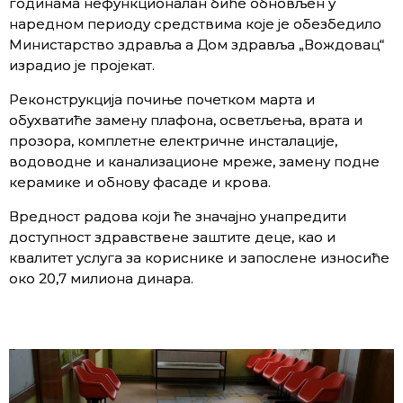
годинама нефункционалан биће обновљен у
наредном периоду средствима које је обезбедило
Министарство здравља а Дом здравља „Вождовац“
израдио је пројекат.
Реконструкција почиње почетком марта и
обухватиће замену плафона, осветљења, врата и
прозора, комплетне електричне инсталације,
водоводне и канализационе мреже, замену подне
керамике и обнову фасаде и крова.
Вредност радова који ће значајно унапредити
доступност здравствене заштите деце, као и
квалитет услуга за кориснике и запослене износиће
око 20,7 милиона динара.