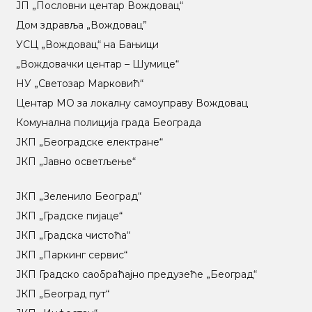
ЈП „Пословни центар Вождовац“
Дом здравља „Вождовац”
УСЦ „Вождовац“ на Бањици
„Вождовачки центар – Шумице“
НУ „Светозар Марковић“
Центар МO за локалну самоуправу Вождовац
Комунална полиција града Београда
ЈКП „Београдске електране“
ЈКП „Јавно осветљење“
ЈКП „Зеленило Београд“
ЈКП „Градске пијаце“
ЈКП „Градска чистоћа“
ЈКП „Паркинг сервис“
ЈКП Градско саобраћајно предузеће „Београд“
ЈКП „Београд пут“