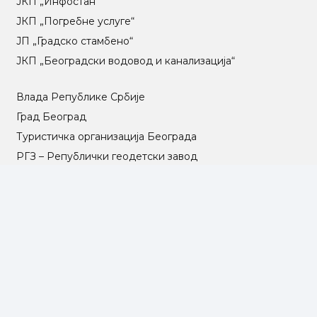
ЈКП „Инфостан“
ЈКП „Погребне услуге“
ЈП „Градско стамбено“
ЈКП „Београдски водовод и канализација“
Влада Републике Србије
Град Београд
Туристичка организација Београда
РГЗ – Републички геодетски завод
АПР – Агенција за привредне регистре