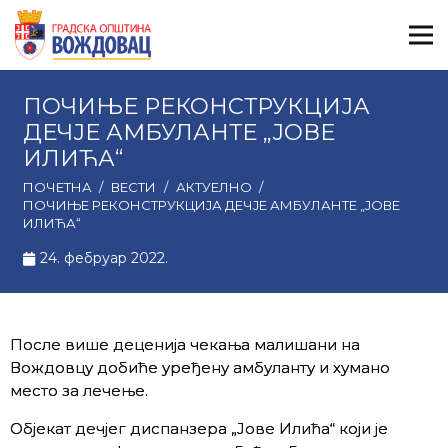
ПОЧИЊЕ РЕКОНСТРУКЦИЈА
ДЕЧЈЕ АМБУЛАНТЕ „ЈОВЕ
ИЛИЋА“
ПОЧЕТНА
/
ВЕСТИ
/
АКТУЕЛНО
/
ПОЧИЊЕ РЕКОНСТРУКЦИЈА ДЕЧЈЕ АМБУЛАНТЕ „ЈОВЕ
ИЛИЋА“
24. фебруар 2022.
После више деценија чекања малишани на
Вождовцу добиће уређену амбуланту и хумано
место за лечење.
Објекат дечјег диспанзера „Jове Илића“ који је