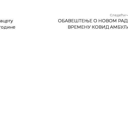
Следећи 
Нацрту
ОБАВЕШТЕЊЕ О НОВОМ РА
 године
ВРЕМЕНУ КОВИД АМБУЛ