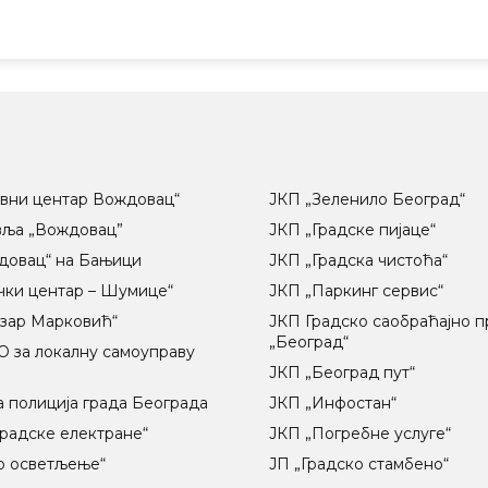
вни центар Вождовац“
ЈКП „Зеленило Београд“
вља „Вождовац”
ЈКП „Градске пијаце“
довац“ на Бањици
ЈКП „Градска чистоћа“
чки центар – Шумице“
ЈКП „Паркинг сервис“
озар Марковић“
ЈКП Градско саобраћајно 
„Београд“
 за локалну самоуправу
ц
ЈКП „Београд пут“
 полиција града Београда
ЈКП „Инфостан“
радске електране“
ЈКП „Погребне услуге“
о осветљење“
ЈП „Градско стамбено“