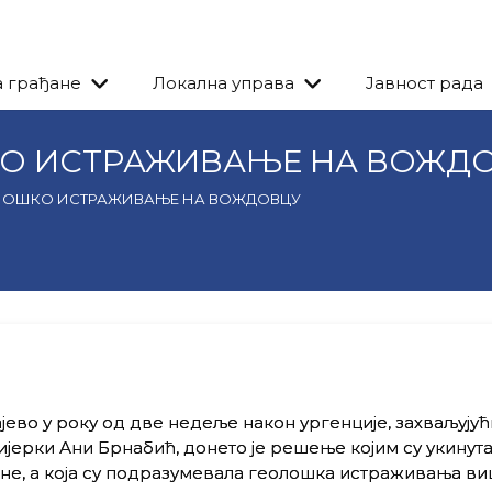
а грађане
Локална управа
Јавност рада
О ИСТРАЖИВАЊЕ НА ВОЖД
ЛОШКО ИСТРАЖИВАЊЕ НА ВОЖДОВЦУ
јево у року од две недеље након ургенције, захваљујућ
јерки Ани Брнабић, донето је решење којим су укинут
ине, а која су подразумевала геолошка истраживања в