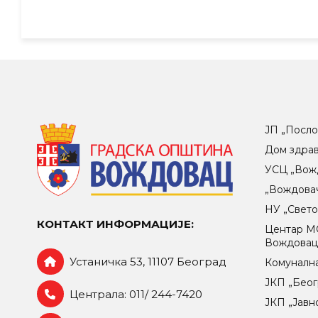
ЈП „Посло
Дом здра
УСЦ „Вож
„Вождова
НУ „Свет
КОНТАКТ ИНФОРМАЦИЈЕ:
Центар МO
Вождова
Устаничка 53, 11107 Београд
Комунална
ЈКП „Беог
Централа: 011/ 244-7420
ЈКП „Јавн