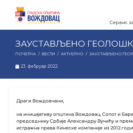
Сервис з
ЗАУСТАВЉЕНО ГЕОЛОШК
ПОЧЕТНА
/
ВЕСТИ
/
АКТУЕЛНО
/
ЗАУСТАВЉЕНО ГЕО
23. фебруар 2022.
Драги Вождовчани,
на иницијативу општина Вождовац, Сопот и Бара
председнику Србије Александру Вучићу и преми
истражна права Кинеске компаније из 2012.год