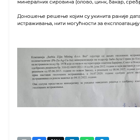
минералних сировина (олово, цинк, бакар, сребро
Доношење решење којим су укинита раније дата
истраживања, нити могућности за експлоатацију