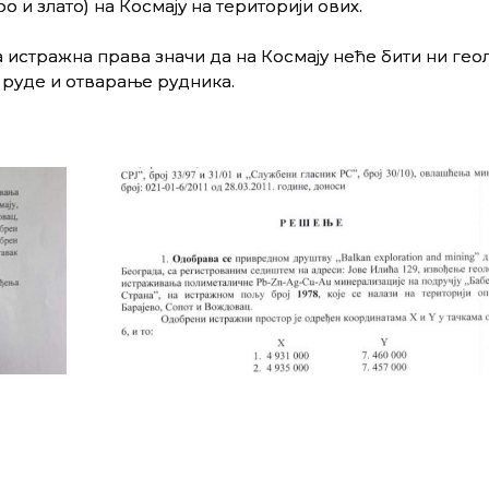
 и злато) на Космају на територији ових.
 истражна права значи да на Космају неће бити ни ге
 руде и отварање рудника.