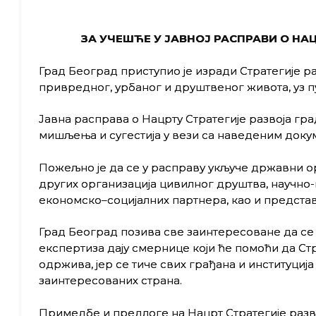
ЗА УЧЕШЋЕ У ЈАВНОЈ РАСПРАВИ О НАЦ
Град Београд приступио је изради Стратегије ра
привредног, урбаног и друштвеног живота, уз 
Jавна расправа о Нацрту Стратегије развоја гр
мишљења и сугестија у вези са наведеним доку
Пожељно је да се у расправу укључе државни о
других организација цивилног друштва, научно-
економско–социјалних партнера, као и предста
Град Београд позива све заинтересоване да се у
експертиза дају смернице који ће помоћи да Стр
одржива, јер се тиче свих грађана и институција
заинтересованих страна.
Примедбе и предлоге на Нацрт Стратегије разво