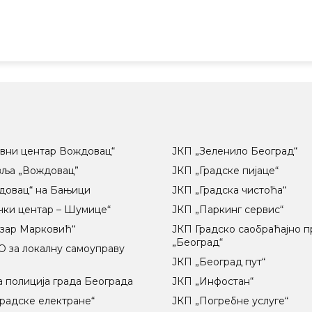
вни центар Вождовац“
ЈКП „Зеленило Београд“
вља „Вождовац”
ЈКП „Градске пијаце“
довац“ на Бањици
ЈКП „Градска чистоћа“
чки центар – Шумице“
ЈКП „Паркинг сервис“
озар Марковић“
ЈКП Градско саобраћајно 
„Београд“
 за локалну самоуправу
ц
ЈКП „Београд пут“
 полиција града Београда
ЈКП „Инфостан“
радске електране“
ЈКП „Погребне услуге“