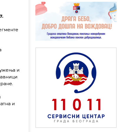
7.
сегменте
а
ружења и
тавници
ране.
и
атна и