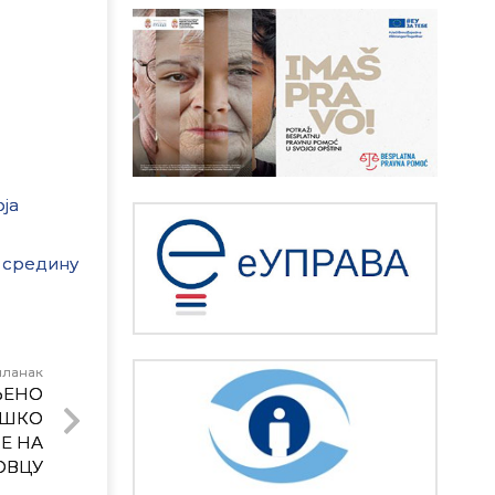
ја
у средину
чланак
ЉЕНО
ОШКО
Е НА
ОВЦУ