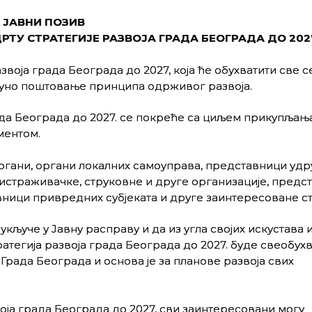
ЈАВНИ ПОЗИВ
РТУ СТРАТЕГИЈЕ РАЗВОЈА ГРАДА БЕОГРАДА ДО 202
звоја града Београда до 2027, која ће обухватити све 
пуно поштовање принципа одрживог развоја.
ада Београда до 2027. се покреће са циљем прикупљањ
ментом.
ргани, органи локалних самоуправа, представници уд
истраживачке, струковне и друге организације, предс
вници привредних субјеката и друге заинтересоване ст
кључе у Јавну расправу и да из угла својих искустава 
атегија развоја града Београда до 2027. буде свеобухв
 Града Београда и основа је за планове развоја свих
ја града Београда до 2027, сви заинтересовани могу