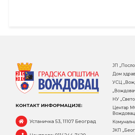
ЈП „Посло
Дом здра
УСЦ „Вож
„Вождова
НУ „Свет
КОНТАКТ ИНФОРМАЦИЈЕ:
Центар МO
Вождова
Устаничка 53, 11107 Београд
Комунална
ЈКП „Беог