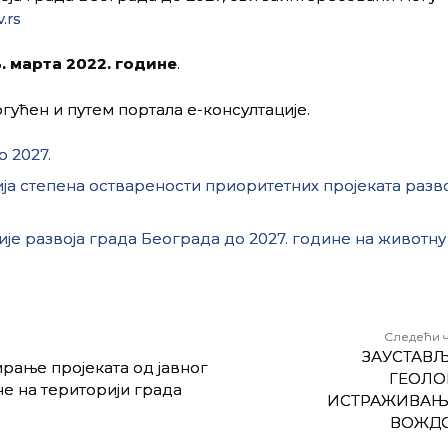
.rs
. марта 2022. године
.
гућен и путем портала е-консултације.
о 2027.
ја степена остварености приоритетних пројеката разво
ије развоја града Београда до 2027. године на животн
Следећи 
ЗАУСТАВ
рање пројеката од јавног
ГЕОЛ
е на територији града
ИСТРАЖИВАЊ
ВОЖД