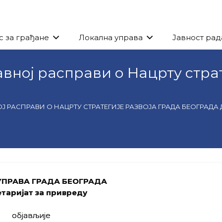
с за грађане
Локална управа
Јавност рад
авној расправи о Нацрту стра
Ј РАСПРАВИ О НАЦРТУ СТРАТЕГИЈЕ РАЗВОЈА ГРАДА БЕОГРАДА Д
УПРАВА ГРАДА БЕОГРАДА
таријат за привреду
објављије