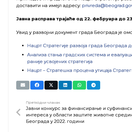
доставити на имејл адресу:
privreda@beograd.gov
Јавна расправа трајаће од 22. фебруара до 23
Увид у развојни документ града Београда је омо
Нацрт Стратегије развоја града Београда д
Анализа стања градских система и евалуаци
раније усвојених стратегија
Нацрт – Стратешка процена утицаја Стратег
Претходни чланак
Јавни конкурс за финансирање и суфинанси
интереса у области заштите животне средин
Београда у 2022. години