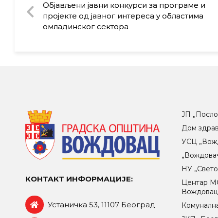
Објављени јавни конкурси за програме и
пројекте од јавног интереса у областима
омладинског сектора
ЈП „Посло
Дом здра
УСЦ „Вож
„Вождова
НУ „Свет
КОНТАКТ ИНФОРМАЦИЈЕ:
Центар МO
Вождова
Устаничка 53, 11107 Београд
Комунална