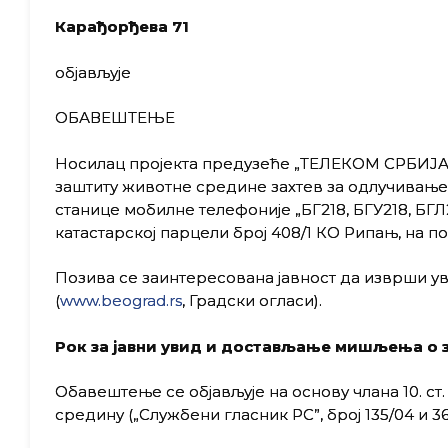
Карађорђева 71
објављује
ОБАВЕШТЕЊЕ
Носилац пројекта предузеће „ТЕЛЕКОМ СРБИЈА” а.
заштиту животне средине захтев за одлучивање 
станице мобилне телефоније „БГ218, БГУ218, БГЛ
катастарској парцели број 408/1 КО Рипањ, на 
Позива се заинтересована јавност да изврши ув
(
www.beograd.rs
, Градски огласи).
Рок за јавни увид и достављање мишљења о за
Обавештење се објављује на основу члана 10. ст. 1
средину („Службени гласник РС”, број 135/04 и 36