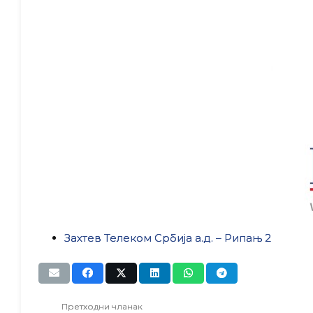
Захтев Телеком Србија а.д. – Рипањ 2
Претходни чланак