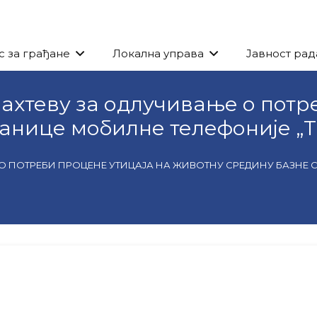
с за грађане
Локална управа
Јавност рад
ахтеву за одлучивање о потр
танице мобилне телефоније 
 ПОТРЕБИ ПРОЦЕНЕ УТИЦАЈА НА ЖИВОТНУ СРЕДИНУ БАЗНЕ 