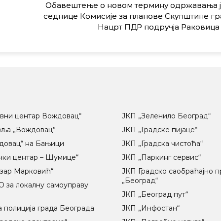
Обавештење о новом термину одржавања 
седнице Комисије за планове Скупштине гр
Нацрт ПДР подручја Раковица
вни центар Вождовац“
ЈКП „Зеленило Београд“
вља „Вождовац”
ЈКП „Градске пијаце“
довац“ на Бањици
ЈКП „Градска чистоћа“
чки центар – Шумице“
ЈКП „Паркинг сервис“
озар Марковић“
ЈКП Градско саобраћајно 
„Београд“
 за локалну самоуправу
ц
ЈКП „Београд пут“
 полиција града Београда
ЈКП „Инфостан“