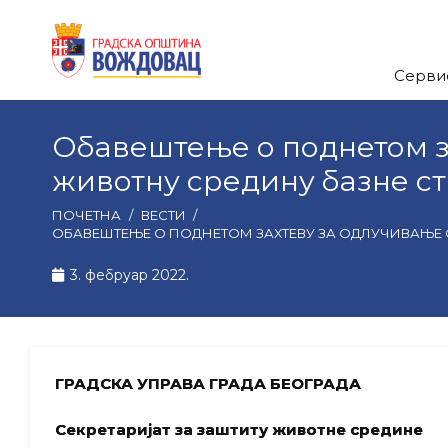
Серви
Обавештење о поднетом з
животну средину базне с
ПОЧЕТНА
/
ВЕСТИ
/
ОБАВЕШТЕЊЕ О ПОДНЕТОМ ЗАХТЕВУ ЗА ОДЛУЧИВАЊЕ О
3. фебруар 2022.
ГРАДСКА УПРАВА ГРАДА БЕОГРАДА
Секретаријат за заштиту животне средине