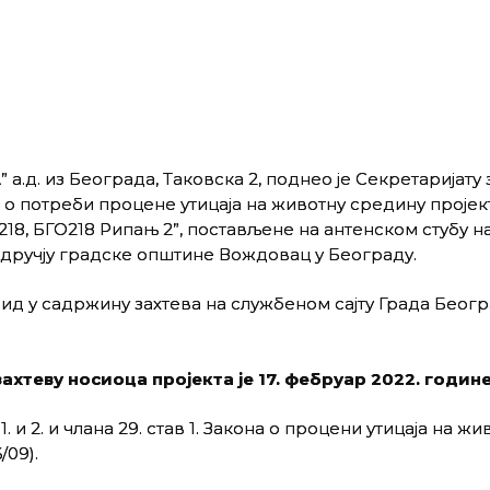
д. из Београда, Таковска 2, поднео је Секретаријату 
о потреби процене утицаја на животну средину пројек
218, БГО218 Рипањ 2”, постављене на антенском стубу н
подручју градске општине Вождовац у Београду.
ид у садржину захтева на службеном сајту Града Беог
хтеву носиоца пројекта је 17. фебруар 2022. године
. и 2. и члана 29. став 1. Закона о процени утицаја на жи
/09).