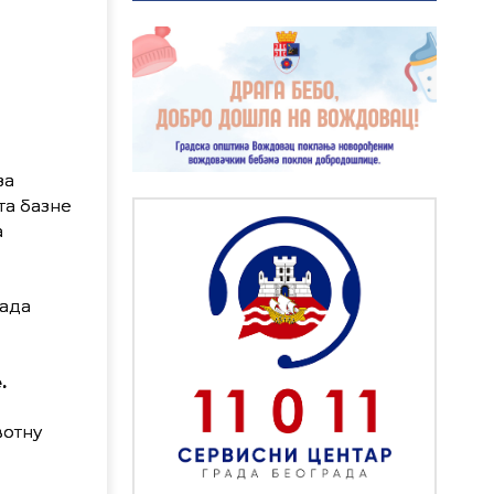
за
та базне
а
рада
.
вотну