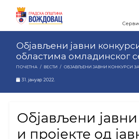
Серви
Објављени јавни конкурси
областима омладинског с
ПОЧЕТНА
/
ВЕСТИ
/
ОБЈАВЉЕНИ ЈАВНИ КОНКУРСИ ЗА
31. јануар 2022.
Објављени јавни
и пројекте од јав