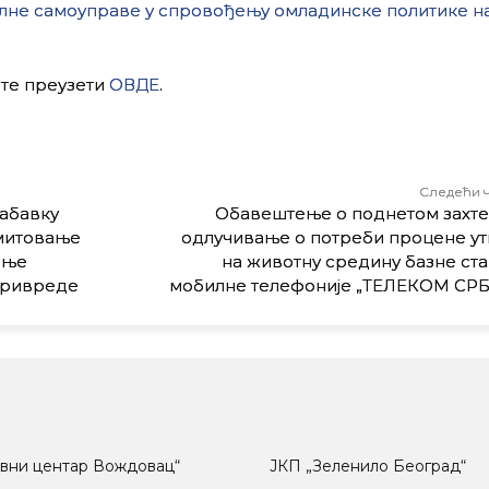
алне самоуправе у спровођењу омладинске политике н
те преузети
ОВДЕ
.
Следећи 
набавку
Обавештење о поднетом захте
емитовање
одлучивање о потреби процене ут
ање
на животну средину базне ст
привреде
мобилне телефоније „ТЕЛЕКОМ СР
вни центар Вождовац“
ЈКП „Зеленило Београд“