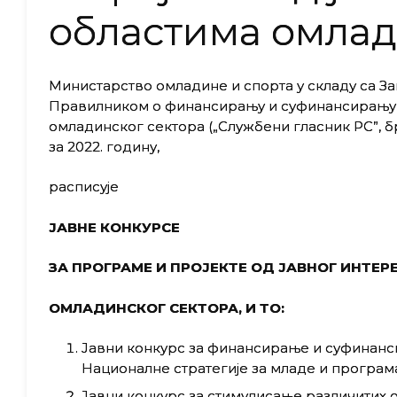
областима омлад
Министарство омладине и спорта у складу са Зак
Правилником о финансирању и суфинансирању п
омладинског сектора („Службени гласник РС”, 
за 2022. годину,
расписује
ЈАВНЕ
КОНКУРСЕ
ЗА ПРОГРАМЕ И ПРОЈЕКТЕ ОД ЈАВНОГ ИНТЕР
ОМЛАДИНСКОГ СЕКТОРА,
И ТО:
Јавни конкурс за финансирање и суфинанс
Националне стратегије за младе и програма
Јавни конкурс за стимулисање различитих