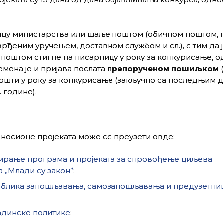
ицу министарства или шаље поштом (обичном поштом, 
ђеним уручењем, доставном службом и сл.), с тим да ј
поштом стигне на писарницу у року за конкурисање, о
емена је и пријава послата
препорученом пошиљком
(
 пошти у року за конкурисање (закључно са последњим 
 године).
носиоце пројеката може се преузети овде:
ирање програма и пројеката за спровођење циљева
 „Млади су законˮ
;
 облика запошљавања, самозапошљавања и предузетни
адинске политике
;