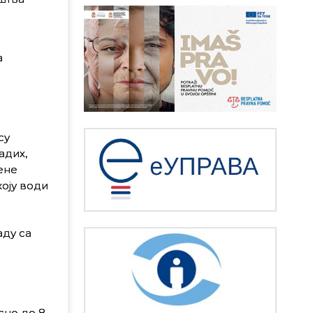
а
су
адих,
ене
коју води
аду са
но до 8.