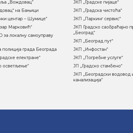
вља „Вождовац”
ЈКП „Градске пијаце“
довац“ на Бањици
ЈКП „Градска чистоћа“
чки центар – Шумице“
ЈКП „Паркинг сервис“
озар Марковић“
ЈКП Градско саобраћајно 
„Београд“
 за локалну самоуправу
ц
ЈКП „Београд пут“
 полиција града Београда
ЈКП „Инфостан“
радске електране“
ЈКП „Погребне услуге“
о осветљење“
ЈП „Градско стамбено“
ЈКП „Београдски водовод 
канализација“