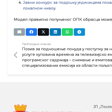
Јавни конкурс за подршку јединицама лок
локалном нивоу
.
Модел правилно попуњеног ОПК обрасца може
Претходни чланак
Позив за подношење понуда у поступку за 
услуге куповинa времена за телевизијско 
програмског садржаја – снимање и емитов
специјализованих емисија из области пољо
ЈП „Посло