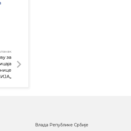
а
чланак
ву за
ицаја
анице
БИЈА„
Влада Републике Србије