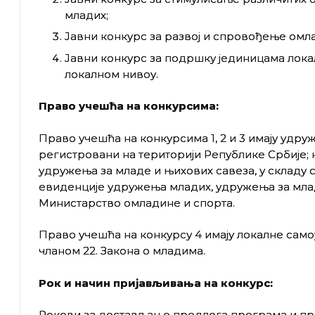
младих;
Јавни конкурс за развој и спровођење омл
Јавни конкурс за подршку јединицама лок
локалном нивоу.
Право учешћа на конкурсима:
Право учешћа на конкурсима 1, 2 и 3 имају удру
регистровани на територији Републике Србије; 
удружења зa младе и њихових савеза, у складу
евиденције удружења младих, удружења за младе 
Министарство омладине и спорта.
Право учешћа на конкурсу 4 имају локалне самоу
чланом 22. Закона о младима.
Рок и начин пријављивања на конкурс:
Рокови за достављање предлога програма и прој