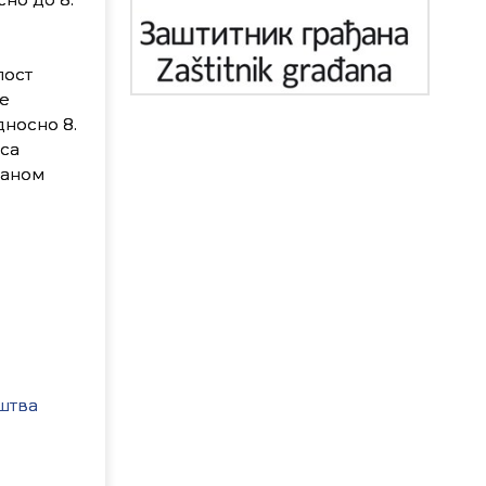
пост
е
дносно 8.
са
даном
штва