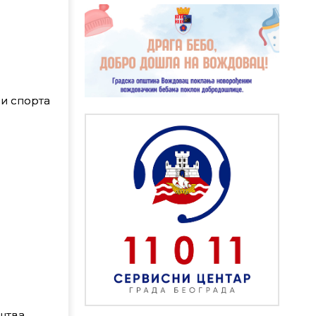
 и спорта
штва