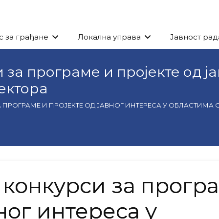
с за грађане
Локална управа
Јавност рад
 за програме и пројекте од ја
ектора
 ПРОГРАМЕ И ПРОЈЕКТЕ ОД ЈАВНОГ ИНТЕРЕСА У ОБЛАСТИМА
 конкурси за прогр
ног интереса у