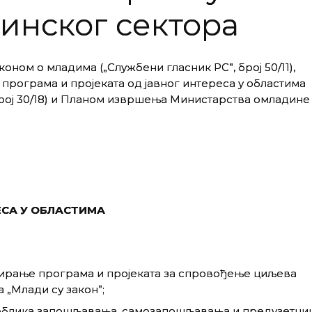
инског сектора
оном о младима („Службени гласник РС”, број 50/11),
рограма и пројеката од јавног интереса у областима
број 30/18) и Планом извршења Министарства омладине
ЕСА У ОБЛАСТИМА
ирање програма и пројеката за спровођење циљева
 „Млади су законˮ;
 облика запошљавања, самозапошљавања и предузетни