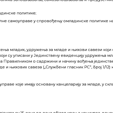
адинске политике;
алне самоуправе у спровођењу омладинске политике н
жења младих, удружења за младе и њихови савези који 
који су уписани у Јединствену евиденцију удружења мл
 са Правилником о садржини и начину вођења јединств
и њихових савеза („Службени гласник РС”, број 1/12) 
праве које имају основану канцеларију за младе, у скл
еката су 15 дана од дана објављивања конкурса, однос