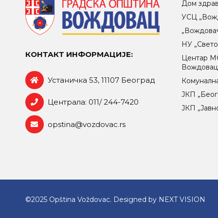
Дом здра
УСЦ „Вож
„Вождова
НУ „Свет
КОНТАКТ ИНФОРМАЦИЈЕ:
Центар МO
Вождова
Устаничка 53, 11107 Београд
Комунална
ЈКП „Беог
Централа: 011/ 244-7420
ЈКП „Јавн
opstina@vozdovac.rs
©2025 Opština Voždovac. Designed by
NEXT VISION