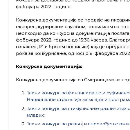
фебруара 2022. године.
Конкурсна документација се предаје на писарн
експрес, курирском службом, пошиљком са потвр
неопходно да конкурсна документација послата 
фебруара 2022. године до 15:30 часова. Благовр
ознаком „R” и бројем пошиљке) која је предата
рока за конкурисање, односно 8. фебруара 2022.
Конкурсна документација:
Конкурсна документација са Смерницама за под
Јавни конкурс за финансирање и суфинанс
Националне стратегије за младе и програма
Јавни конкурс за стимулисање различитих
младих
;
Јавни конкурс за развој и спровођење омл