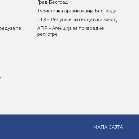
Град Београд
Туристичка организација Београда
РГЗ – Републички геодетски завод
предузеће
АПР – Агенција за привредне
регистре
и
МАПА САЈТА