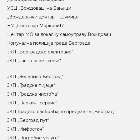
УСЦ „Вождовац“ на Бањици
„Вождовачки центар – Шумице“
НУ „Светозар Марковић“
Центар МO за локалну самоуправу Вождовац
Комунална полиција града Београда
ЈКП „Београдске електране“
ЈКП „Јавно осветљење“
ЈКП „Зеленило Београд“
ЈКП „Градске пијаце“
ЈКП „Градска чистоћа“
ЈКП „Паркинг сервис“
ЈКП Градско саобраћајно предузеће „Београд“
ЈКП „Београд пут“
ЈКП „Инфостан“
ЈКП „Погребне услуге“