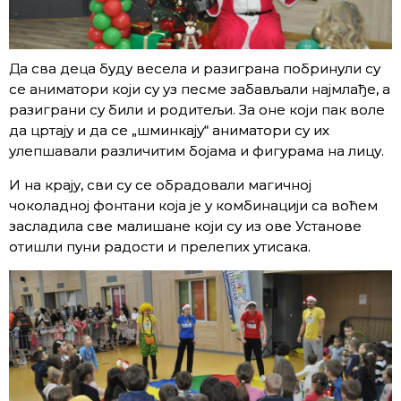
Да сва деца буду весела и разиграна побринули су
се аниматори који су уз песме забављали најмлађе, а
разиграни су били и родитељи. За оне који пак воле
да цртају и да се „шминкају“ аниматори су их
улепшавали различитим бојама и фигурама на лицу.
И на крају, сви су се обрадовали магичној
чоколадној фонтани која је у комбинацији са воћем
засладила све малишане који су из ове Установе
отишли пуни радости и прелепих утисака.