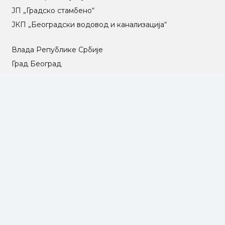
ЈП „Градско стамбено“
ЈКП „Београдски водовод и канализација“
Влада Републике Србије
Град Београд
Туристичка организација Београда
РГЗ – Републички геодетски завод
АПР – Агенција за привредне регистре