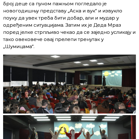
број деце са пуном пажњом погледало је
новогодишњу представу „Аска и вук“ и извукло
поуку да увек треба бити добар, али и мудар у
одређеним ситуацијама. Затим их је Деда Мраз
поред јелке стрпљиво чекао да се заједно усликају и
тако овековече овај прелепи тренутак у
„Шумицама“.