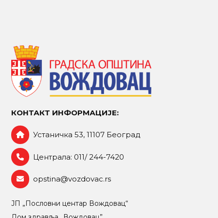
КОНТАКТ ИНФОРМАЦИЈЕ:
Устаничка 53, 11107 Београд
Централа: 011/ 244-7420
opstina@vozdovac.rs
ЈП „Пословни центар Вождовац“
Дом здравља „Вождовац”