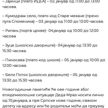
– Јајинци (плато ИДЕА) – 02. јануар од 11:00 до 13:00
часова.
– Кумодраж село, плато код Старе механе (преко
пута Споменика) – 03. јануар од 11:00 до 13:00 часова.
– Рипањ (порта цркве)- 04.јануар од 10:00 до 12:00
часова
– Зуце (школско двориште)- 04.јануар од 13:30 до
15:30 часова.
– Пиносава (плато код школе) – 05. јануaр од 10:00 до
12:00 часова.
– Бели Поток (школско двориште) – 05. јануар од
13:30 до 15:30 часова.
Новогодишње пакетиће ће ове године због
епидемиолошке ситуације Деда Мраз носити лично
од 10.јануара, а пре Српске нове године, сваком
детету на адресу или ће родитељи моћи да преузму