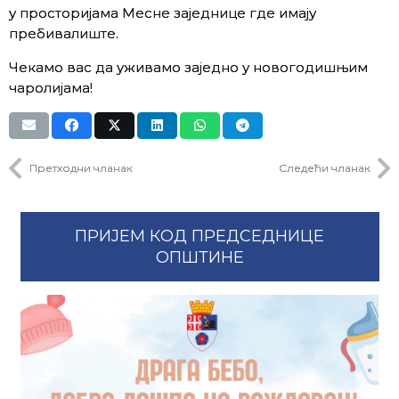
у просторијама Месне заједнице где имају
пребивалиште.
Чекамо вас да уживамо заједно у новогодишњим
чаролијама!
Претходни чланак
Следећи чланак
ПРИЈЕМ КОД ПРЕДСЕДНИЦЕ
ОПШТИНЕ