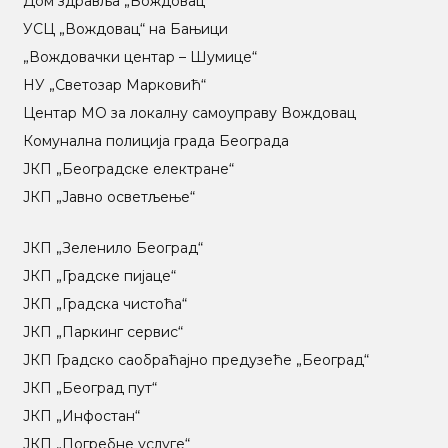
Дом здравља „Вождовац”
УСЦ „Вождовац“ на Бањици
„Вождовачки центар – Шумице“
НУ „Светозар Марковић“
Центар МO за локалну самоуправу Вождовац
Комунална полиција града Београда
ЈКП „Београдске електране“
ЈКП „Јавно осветљење“
ЈКП „Зеленило Београд“
ЈКП „Градске пијаце“
ЈКП „Градска чистоћа“
ЈКП „Паркинг сервис“
ЈКП Градско саобраћајно предузеће „Београд“
ЈКП „Београд пут“
ЈКП „Инфостан“
ЈКП „Погребне услуге“