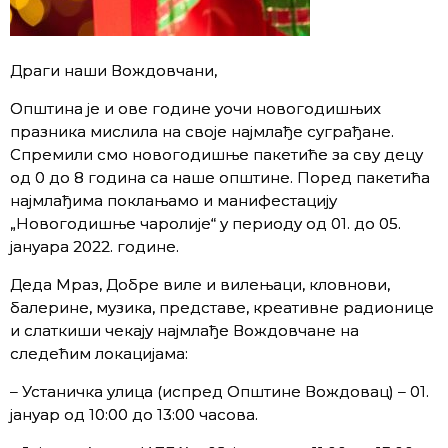
Драги наши Вождовчани,
Општина је и ове године уочи новогодишњих
празника мислила на своје најмлађе суграђане.
Спремили смо новогодишње пакетиће за сву децу
од 0 до 8 година са наше општине. Поред пакетића
најмлађима поклањамо и манифестацију
„Новогодишње чаролије“ у периоду од 01. до 05.
јануара 2022. године.
Деда Мраз, Добре виле и вилењаци, кловнови,
балерине, музика, представе, креативне радионице
и слаткиши чекају најмлађе Вождовчане на
следећим локацијама:
– Устаничка улица (испред Општине Вождовац) – 01.
јануар од 10:00 до 13:00 часова.