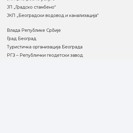
ЈП „Градско стамбено“
ЈКП „Београдски водовод и канализација“
Влада Републике Србије
Град Београд
Туристичка организација Београда
РГЗ – Републички геодетски завод
АПР – Агенција за привредне регистре