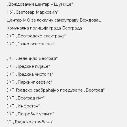
„Вождовачки центар – Шумице“
НУ „Светозар Марковић“
Центар МO за локалну самоуправу Вождовац
Комунална полиција града Београда
ЈКП „Београдске електране“
ЈКП „Јавно осветљење“
ЈКП „Зеленило Београд“
ЈКП „Градске пијаце“
ЈКП „Градска чистоћа“
ЈКП „Паркинг сервис“
ЈКП Градско саобраћајно предузеће „Београд“
ЈКП „Београд пут“
ЈКП „Инфостан“
ЈКП „Погребне услуге“
ЈП „Градско стамбено“