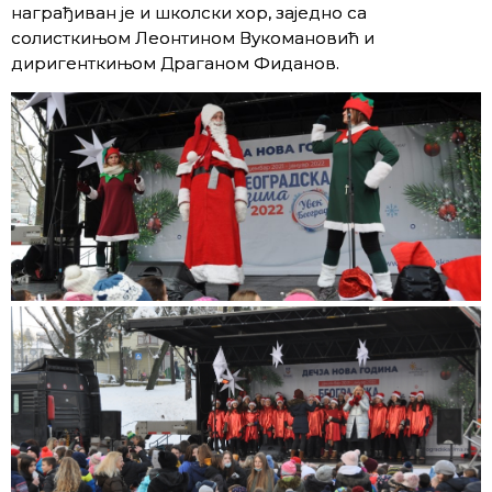
награђиван је и школски хор, заједно са
солисткињом Леонтином Вукомановић и
диригенткињом Драганом Фиданов.