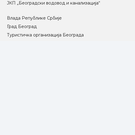
ЈКП „Београдски водовод и канализација“
Влада Републике Србије
Град Београд
Туристичка организација Београда
РГЗ – Републички геодетски завод
АПР – Агенција за привредне регистре