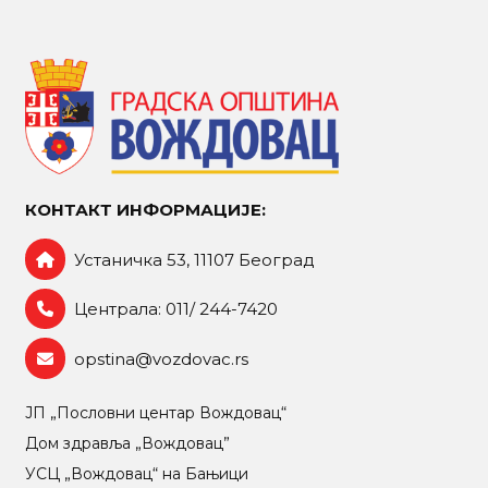
КОНТАКТ ИНФОРМАЦИЈЕ:
Устаничка 53, 11107 Београд
Централа: 011/ 244-7420
opstina@vozdovac.rs
ЈП „Пословни центар Вождовац“
Дом здравља „Вождовац”
УСЦ „Вождовац“ на Бањици