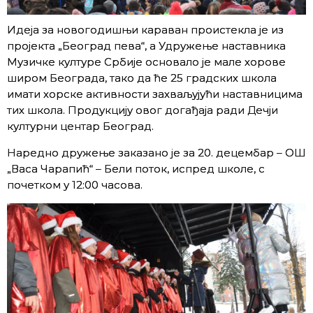
Идеја за новогодишњи караван проистекла је из
пројекта „Београд пева“, а Удружење наставника
Музичке културе Србије основало је мале хорове
широм Београда, тако да ће 25 градских школа
имати хорске активности захваљујући наставницима
тих школа. Продукцију овог догађаја ради Дечји
културни центар Београд.
Наредно дружење заказано је за 20. децембар – ОШ
„Васа Чарапић“ – Бели поток, испред школе, с
почетком у 12:00 часова.