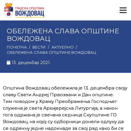
ОБЕЛЕЖЕНА СЛАВА ОПШТИНЕ
ВОЖДОВАЦ
ПОЧЕТНА
/
ВЕСТИ
/
АКТУЕЛНО
/
ОБЕЛЕЖЕНА СЛАВА ОПШТИНЕ ВОЖДОВАЦ
13. децембар 2021.
Општина Вождовац обележила је 13. децембра своју
славу Свети Андреј Првозвани и Дан општине.
Тим поводом у Храму Преображења Господњег
служена је света Архијерејска Литургија, а након
тога одржана је свечана седница Скупштине ГО
Вождовац, на којој су одборници донели одлуку да
се одрекну једне надокнаде за свој рад како би се