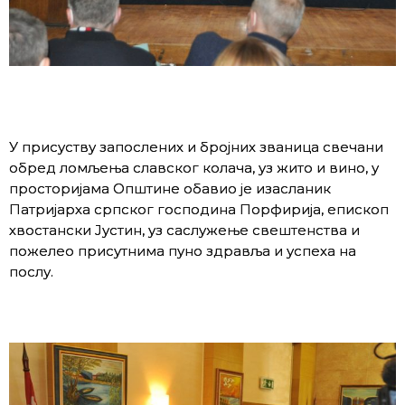
У присуству запослених и бројних званица свечани
обред ломљења славског колача, уз жито и вино, у
просторијама Општине обавио је изасланик
Патријарха српског господина Порфирија, епископ
хвостански Јустин, уз саслужење свештенства и
пожелео присутнима пуно здравља и успеха на
послу.