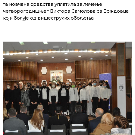
та новчана средства уплатила за лечење
четворогодишњег Виктора Самолова са Вождовца
који болује од вишеструких обољења.