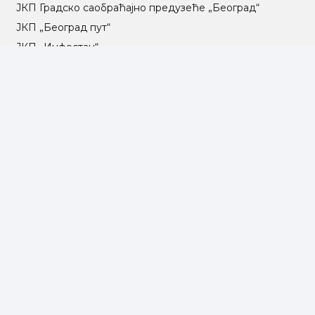
ЈКП Градско саобраћајно предузеће „Београд“
ЈКП „Београд пут“
ЈКП „Инфостан“
ЈКП „Погребне услуге“
ЈП „Градско стамбено“
ЈКП „Београдски водовод и канализација“
Влада Републике Србије
Град Београд
Туристичка организација Београда
РГЗ – Републички геодетски завод
АПР – Агенција за привредне регистре