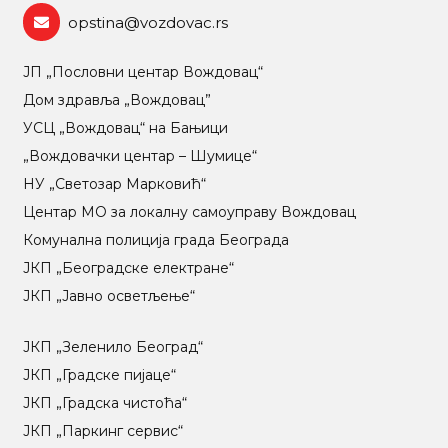
opstina@vozdovac.rs
ЈП „Пословни центар Вождовац“
Дом здравља „Вождовац”
УСЦ „Вождовац“ на Бањици
„Вождовачки центар – Шумице“
НУ „Светозар Марковић“
Центар МO за локалну самоуправу Вождовац
Комунална полиција града Београда
ЈКП „Београдске електране“
ЈКП „Јавно осветљење“
ЈКП „Зеленило Београд“
ЈКП „Градске пијаце“
ЈКП „Градска чистоћа“
ЈКП „Паркинг сервис“