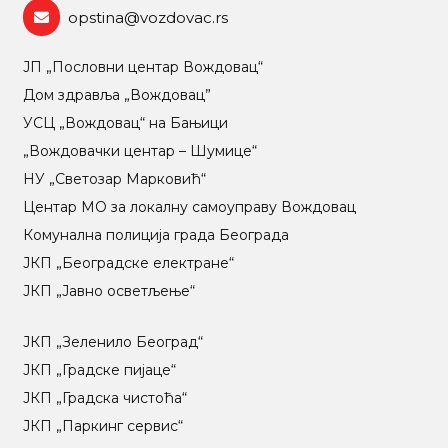
opstina@vozdovac.rs
ЈП „Пословни центар Вождовац“
Дом здравља „Вождовац”
УСЦ „Вождовац“ на Бањици
„Вождовачки центар – Шумице“
НУ „Светозар Марковић“
Центар МO за локалну самоуправу Вождовац
Комунална полиција града Београда
ЈКП „Београдске електране“
ЈКП „Јавно осветљење“
ЈКП „Зеленило Београд“
ЈКП „Градске пијаце“
ЈКП „Градска чистоћа“
ЈКП „Паркинг сервис“