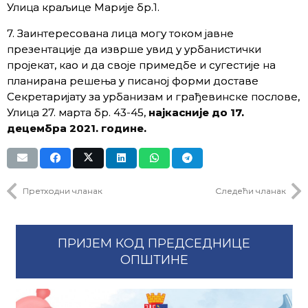
Улица краљице Марије бр.1.
7. Заинтересована лица могу током јавне
презентације да изврше увид у урбанистички
пројекат, као и да своје примедбе и сугестије на
планирана решења у писаној форми доставе
Секретаријату за урбанизам и грађевинске послове,
Улица 27. марта бр. 43-45,
најкасније до 17.
децембра 2021. године.
Претходни чланак
Следећи чланак
ПРИЈЕМ КОД ПРЕДСЕДНИЦЕ
ОПШТИНЕ