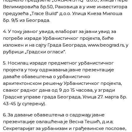
Велимировића бр.50, Раковица а у име инвеститора
предузећа „Trace Build“ д.о.о. Улица Kнеза Милоша
бр. 9/5 из Београда.
4. У току јавног увида, елаборат за јавни увид за
потребе израде Урбанистичког пројекта, биће
изложен и на сајту Града Београда, www.beograd.rs, у
рубрици „Градски огласи”.
5. Носилац израде предметног урбанистичког
пројекта у току одржавања јавне презентације
даваће обавештења о урбанистичко
архитектонском решењу Урбанистичког пројекта,
сваког радног дана од 9 до 15 часова, у згради
Градске управе града Београда, Улица 27. марта бр.
43-45 (у сутерену).
6. За давање обавештења о садржају јавне
презентације овлашћена је Весна Тешић, д.и.а;
Секретаријат за урбанизам и грађевинске послове,