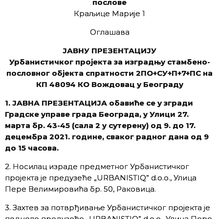
послове
Краљице Марије 1
Оглашава
ЈАВНУ ПРЕЗЕНТАЦИЈУ
Урбанистичког пројекта за изградњу стамбено-
пословног објекта спратности 2ПО+СУ+П+7+ПС на
КП 48094 КО Вождовац у Београду
1. ЈАВНА ПРЕЗЕНТАЦИЈА обавиће се у згради
Градске управе града Београда, у Улици 27.
марта бр. 43-45 (сала 2 у сутерену) од 9. до 17.
децембра 2021. године, сваког радног дана од 9
до 15 часова.
2. Носилац израде предметног Урбанистичког
пројекта је предузеће „URBANISTIQ” d.о.о., Улица
Пере Велимировића бр. 50, Раковица.
3. Захтев за потврђивање Урбанистичког пројекта је
поднело предузеће „URBANISTIQ” d.о.о., Улица Пере