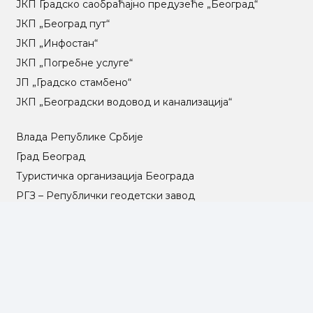
ЈКП Градско саобраћајно предузеће „Београд“
ЈКП „Београд пут“
ЈКП „Инфостан“
ЈКП „Погребне услуге“
ЈП „Градско стамбено“
ЈКП „Београдски водовод и канализација“
Влада Републике Србије
Град Београд
Туристичка организација Београда
РГЗ – Републички геодетски завод
АПР – Агенција за привредне регистре