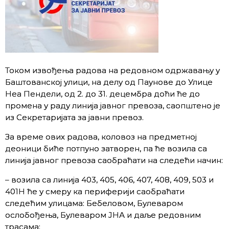
Током извођења радова на редовном одржавању у
Баштованској улици, на делу од Паунове до Улице
Неа Пендели, од 2. до 31. децембра доћи ће до
промена у раду линија јавног превоза, саопштено је
из Секретаријата за јавни превоз.
За време ових радова, коловоз на предметној
деоници биће потпуно затворен, па ће возила са
линија јавног превоза саобраћати на следећи начин:
– возила са линија 403, 405, 406, 407, 408, 409, 503 и
401Н ће у смеру ка периферији саобраћати
следећим улицама: Бебеловом, Булеваром
ослобођења, Булеваром ЈНА и даље редовним
трасама;