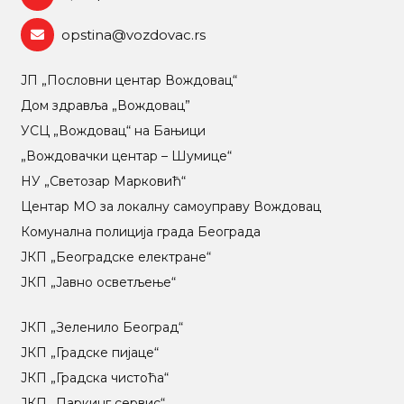
opstina@vozdovac.rs
ЈП „Пословни центар Вождовац“
Дом здравља „Вождовац”
УСЦ „Вождовац“ на Бањици
„Вождовачки центар – Шумице“
НУ „Светозар Марковић“
Центар МO за локалну самоуправу Вождовац
Комунална полиција града Београда
ЈКП „Београдске електране“
ЈКП „Јавно осветљење“
ЈКП „Зеленило Београд“
ЈКП „Градске пијаце“
ЈКП „Градска чистоћа“
ЈКП „Паркинг сервис“