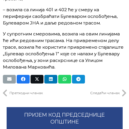
– возила са линија 401 и 402 ће у смеру ка
периферији саобраћати Булеваром ослобођења,
Булеваром ЈНА и даље редовном трасом.
У супротним смеровима, возила на овим линијама
ће ићи редовним трасама. На привременом делу
трасе, возила ће користити привремено стајалиште
„Булевар ослобођења 1” које се налази у Булевару
ослобођења, у зони раскрснице са Улицом
Милована Марковића.
Претходни чланак
Следећи чланак
ПРИЈЕМ КОД ПРЕДСЕДНИЦЕ
ОПШТИНЕ