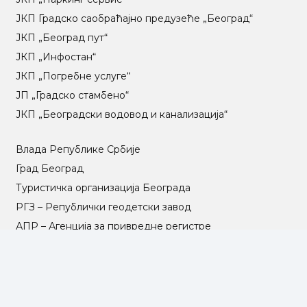
ЈКП Градско саобраћајно предузеће „Београд“
ЈКП „Београд пут“
ЈКП „Инфостан“
ЈКП „Погребне услуге“
ЈП „Градско стамбено“
ЈКП „Београдски водовод и канализација“
Влада Републике Србије
Град Београд
Туристичка организација Београда
РГЗ – Републички геодетски завод
АПР – Агенција за привредне регистре