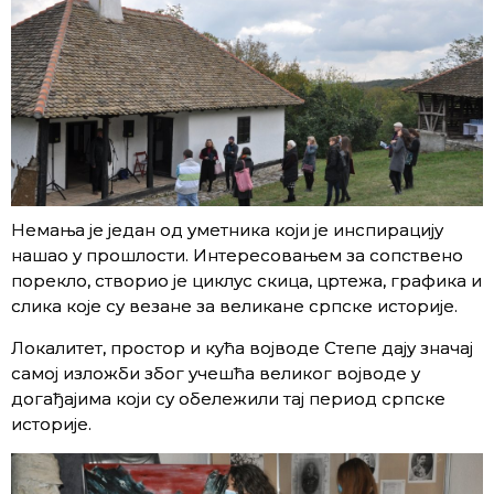
Немања је један од уметника који је инспирацију
нашао у прошлости. Интересовањем за сопствено
порекло, створио је циклус скица, цртежа, графика и
слика које су везане за великане српске историје.
Локалитет, простор и кућа војводе Степе дају значај
самој изложби због учешћа великог војводе у
догађајима који су обележили тај период српске
историје.