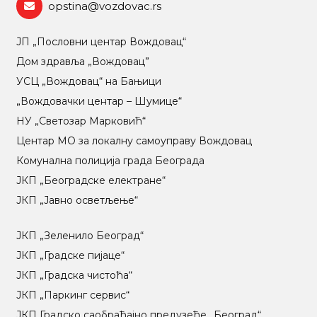
opstina@vozdovac.rs
ЈП „Пословни центар Вождовац“
Дом здравља „Вождовац”
УСЦ „Вождовац“ на Бањици
„Вождовачки центар – Шумице“
НУ „Светозар Марковић“
Центар МO за локалну самоуправу Вождовац
Комунална полиција града Београда
ЈКП „Београдске електране“
ЈКП „Јавно осветљење“
ЈКП „Зеленило Београд“
ЈКП „Градске пијаце“
ЈКП „Градска чистоћа“
ЈКП „Паркинг сервис“
ЈКП Градско саобраћајно предузеће „Београд“