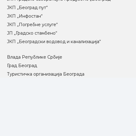
ЈКП „Београд пут“
ЈКП „Инфостан“
ЈКП „Погребне услуге“
ЈП „Градско стамбено“
ЈКП „Београдски водовод и канализација“
Влада Републике Србије
Град Београд
Туристичка организација Београда
РГЗ – Републички геодетски завод
АПР – Агенција за привредне регистре