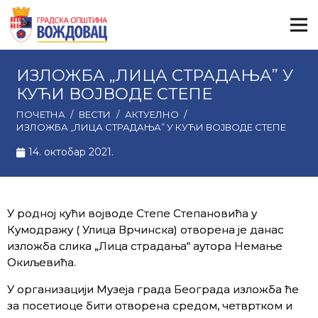
ИЗЛОЖБА „ЛИЦА СТРАДАЊА” У
КУЋИ ВОЈВОДЕ СТЕПЕ
ПОЧЕТНА
/
ВЕСТИ
/
АКТУЕЛНО
/
ИЗЛОЖБА „ЛИЦА СТРАДАЊА” У КУЋИ ВОЈВОДЕ СТЕПЕ
14. октобар 2021.
У родној кући војводе Степе Степановића у
Кумодражу ( Улица Врчинска) отворена је данас
изложба слика „Лица страдања“ аутора Немање
Окиљевића.
У организацији Музеја града Београда изложба ће
за посетиоце бити отворена средом, четвртком и