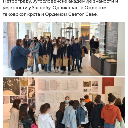
Петрограду, Југословенске академије знаности и
умјетности у Загребу. Одликован је Орденом
таковског крста и Орденом Светог Саве.