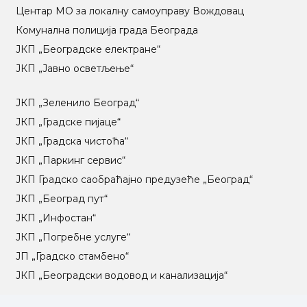
Центар МO за локалну самоуправу Вождовац
Комунална полиција града Београда
ЈКП „Београдске електране“
ЈКП „Јавно осветљење“
ЈКП „Зеленило Београд“
ЈКП „Градске пијаце“
ЈКП „Градска чистоћа“
ЈКП „Паркинг сервис“
ЈКП Градско саобраћајно предузеће „Београд“
ЈКП „Београд пут“
ЈКП „Инфостан“
ЈКП „Погребне услуге“
ЈП „Градско стамбено“
ЈКП „Београдски водовод и канализација“