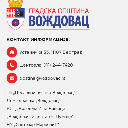
КОНТАКТ ИНФОРМАЦИЈЕ:
Устаничка 53, 11107 Београд
Централа: 011/ 244-7420
opstina@vozdovac.rs
ЈП „Пословни центар Вождовац“
Дом здравља „Вождовац”
УСЦ „Вождовац“ на Бањици
„Вождовачки центар – Шумице“
НУ „Светозар Марковић“