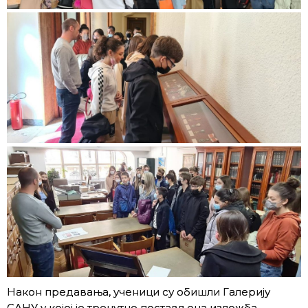
Након предавања, ученици су обишли Галерију
САНУ у којој је тренутно постављена изложба