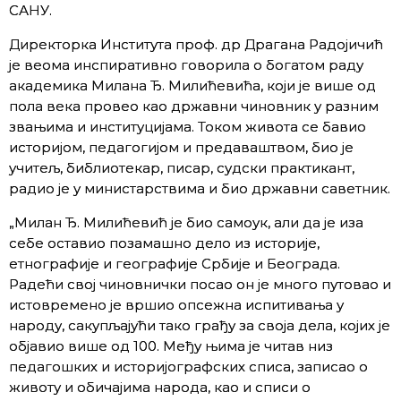
САНУ.
Директорка Института проф. др Драгана Радојичић
је веома инспиративно говорила о богатом раду
академика Миланa Ђ. Милићевићa, који је више од
пола века провео као државни чиновник у разним
звањима и институцијама. Током живота се бавио
историјом, педагогијом и предаваштвом, био је
учитељ, библиотекар, писар, судски практикант,
радио је у министарствима и био државни саветник.
„Милан Ђ. Милићевић је био самоук, али да је иза
себе оставио позамашно дело из историје,
етнографије и географије Србије и Београда.
Радећи свој чиновнички посао он је много путовао и
истовремено је вршио опсежна испитивања у
народу, сакупљајући тако грађу за своја дела, којих је
објавио више од 100. Међу њима је читав низ
педагошких и историјографских списа, записао о
животу и обичајима народа, као и списи о