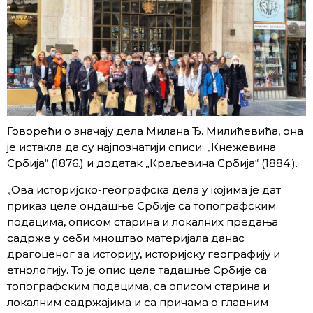
Говорећи о значају дела Милана Ђ. Милићевића, она
је истакла да су најпознатији списи: „Кнежевина
Србија“ (1876.) и додатак „Краљевина Србија“ (1884.).
„Ова историјско-географска дела у којима је дат
приказ целе ондашње Србије са топографским
подацима, описом старина и локалних предања
садрже у себи мноштво материјала данас
драгоценог за историју, историјску географију и
етнологију. То је опис целе тадашње Србије са
топографским подацима, са описом старина и
локалним садржајима и са причама о главним