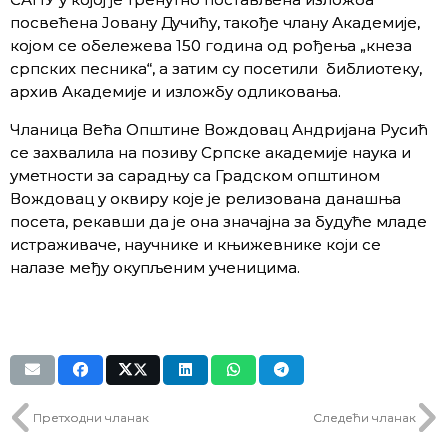
посвећена Јовану Дучићу, такође члану Академије,
којом се обележева 150 година од рођења „кнеза
српских песника“, а затим су посетили библиотеку,
архив Академије и изложбу одликовања.
Чланица Већа Општине Вождовац Андријана Русић
се захвалила на позиву Српске академије наука и
уметности за сарадњу са Градском општином
Вождовац у оквиру које је релизована данашња
посета, рекавши да је она значајна за будуће младе
истраживаче, научнике и књижевнике који се
налазе међу окупљеним ученицима.
Претходни чланак
Следећи чланак