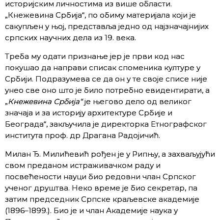
историјским личностима из више области.
„Кнежевина Србија“, по обиму материјала који је
сакупљен у њој, представља једно од најзначајнијих
српских научних дела из 19. века.
Треба му одати признање јер је први код нас
покушао да направи списак споменика културе у
Србији. Подразумева се да он у те своје списе није
унео све оно што је било потребно евидентирати, а
„
Кнежевина Србија“
је његово дело од великог
значаја и за историју архитектуре Србије и
Београда“, закључила је директорка Етнографског
института проф. др Драгана Радојичић.
Милан Ђ. Милићевић рођен је у Рипњу, а захваљујући
свом преданом истраживачком раду и
посвећености науци био редовни члан Српског
ученог друштва. Неко време је био секретар, па
затим председник Српске краљевске академије
(1896–1899.). Био је и члан Академије наука у