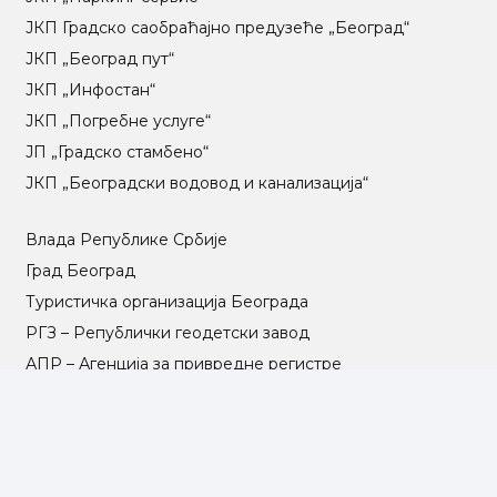
ЈКП Градско саобраћајно предузеће „Београд“
ЈКП „Београд пут“
ЈКП „Инфостан“
ЈКП „Погребне услуге“
ЈП „Градско стамбено“
ЈКП „Београдски водовод и канализација“
Влада Републике Србије
Град Београд
Туристичка организација Београда
РГЗ – Републички геодетски завод
АПР – Агенција за привредне регистре