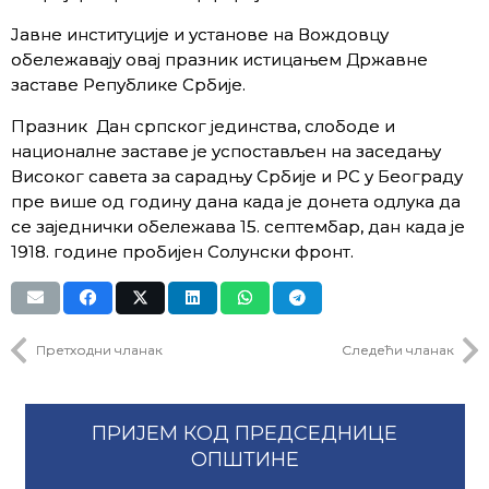
Jавне институције и установе на Вождовцу
обележавају овај празник истицањем Државне
заставе Републике Србије.
Празник Дан српског јединства, слободе и
националне заставе је успостављен на заседању
Високог савета за сарадњу Србије и РС у Београду
пре више од годину дана када је донета одлука да
се заједнички обележава 15. септембар, дан када је
1918. године пробијен Солунски фронт.
Претходни чланак
Следећи чланак
ПРИЈЕМ КОД ПРЕДСЕДНИЦЕ
ОПШТИНЕ