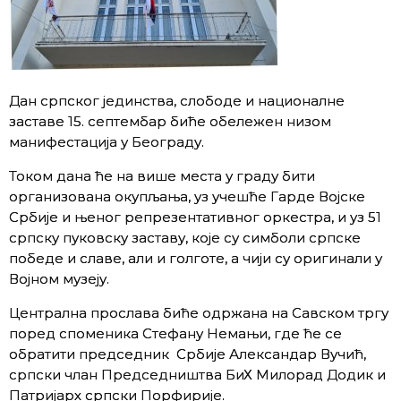
Дан српског јединства, слободе и националне
заставе 15. септембар биће обележен низом
манифестација у Београду.
Током дана ће на више места у граду бити
организована окупљања, уз учешће Гарде Војске
Србије и њеног репрезентативног оркестра, и уз 51
српску пуковску заставу, које су симболи српске
победе и славе, али и голготе, а чији су оригинали у
Војном музеју.
Централна прослава биће одржана на Савском тргу
поред споменика Стефану Немањи, где ће се
обратити председник Србије Александар Вучић,
српски члан Председништва БиХ Милорад Додик и
Патријарх српски Порфирије.