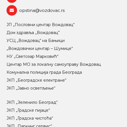
opstina@vozdovac.rs
ЈП „Пословни центар Вождовац“
Дом здравља „Вождовац”
УСЦ „Вождовац“ на Бањици
„Вождовачки центар – Шумице“
НУ „Светозар Марковић“
Центар МO за локалну самоуправу Вождовац
Комунална полиција града Београда
ЈКП „Београдске електране“
ЈКП „Јавно осветљење“
ЈКП „Зеленило Београд“
ЈКП „Градске пијаце“
ЈКП „Градска чистоћа“
ЈКП „Паркинг сервис“