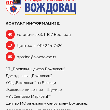
КОНТАКТ ИНФОРМАЦИЈЕ:
Устаничка 53, 11107 Београд
Централа: 011/ 244-7420
opstina@vozdovac.rs
ЈП „Пословни центар Вождовац“
Дом здравља „Вождовац”
УСЦ „Вождовац“ на Бањици
„Вождовачки центар – Шумице“
НУ „Светозар Марковић“
Центар МO за локалну самоуправу Вождовац