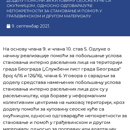
ДОДЕЛУ ПОМОЋИ ЗА КУПОВИНУ СЕОСКЕ КУЋЕ СА
ОКУЋНИЦОМ, ОДНОСНО ОДГОВАРАЈУЋЕ
НЕПОКРЕТНОСТИ ЗА СТАНОВАЊЕ И ПОМОЋ У
ГРАЂЕВИНСКОМ И ДРУГОМ МАТЕРИЈАЛУ
9. септембар 2021.
На основу члана 9. и члана 10. став 5. Одлуке о
начину реализације помоћи за побољшање услова
становања интерно расељених лица на територији
града Београда („Службени лист града Београда“
број 4/16 и 126/16), члана 6. Уговора о сарадњи за
доделу средстава намењених побољшању услова
становања интерно расељених лица док су у
расељеништву, која бораве у неформалним
колективним центрима на њиховој територији, кроз
доделу помоћи за куповину сеоске куће са
окућницом, односно одговарајуће непокретности за
становање и помоћ у грађевинском и другом
материјалу, односно за поправку или адаптацију