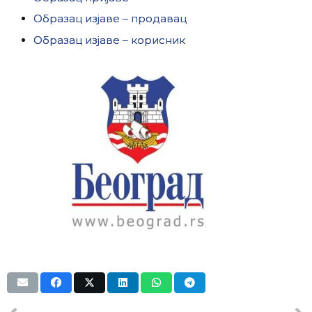
Образац изјаве – продавац
Образац изјаве – корисник