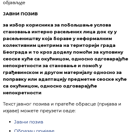
објављује
ЈАВНИ ПОЗИВ
за избор корисника за побољшање услова
становања интерно расељених лица док су у
расељеништву која бораве у неформалним
колективним центрима на територији града
Београда и то кроз доделу помоћи за куповину
сеоске куће са окућницом, односно одговарајуће
непокретности за становање и помоћ у
грађевинском и другом материјалу односно за
поправку или адаптацију предметне сеоске куће
са окућницом, односно одговарајуће
непокретности
Текст јавног позива и пратеће обрасце (пријава и
изјаве) можете преузети овде:
Јавни позив
Образац пријаве