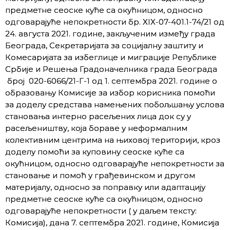
предметне сеоске куће са окућницом, односно
одговарајуће непокретности бр. XIX-07-401.1-74/21 од
24. августа 2021. године, закљученим између града
Београда, Секретаријата за социјалну заштиту и
Комесаријата за избеглице и миграције Републике
Србије и Решења Градоначелника града Београда
број 020-6066/21-Г-1 од 1. септембра 2021. године о
образовању Комисије за избор корисника помоћи
за доделу средстава намењених побољшању услова
становања интерно расељених лица док су у
расељеништву, која бораве у неформалним
колективним центрима на њиховој територији, кроз
доделу помоћи за куповину сеоске куће са
окућницом, односно одговарајуће непокретности за
становање и помоћ у грађевинском и другом
материјалу, односно за поправку или адаптацију
предметне сеоске куће са окућницом, односно
одговарајуће непокретности ( у даљем тексту:
Комисија), дана 7. септембра 2021. године, Комисија