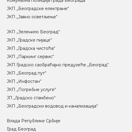
Комунална полиција града Београда
ЈКП „Београдске електране“
ЈКП „Јавно осветљење“
ЈКП „Зеленило Београд“
ЈКП „Градске пијаце“
ЈКП „Градска чистоћа“
ЈКП „Паркинг сервис“
ЈКП Градско саобраћајно предузеће „Београд“
ЈКП „Београд пут“
ЈКП „Инфостан“
ЈКП „Погребне услуге“
ЈП „Градско стамбено“
ЈКП „Београдски водовод и канализација“
Влада Републике Србије
Град Београд