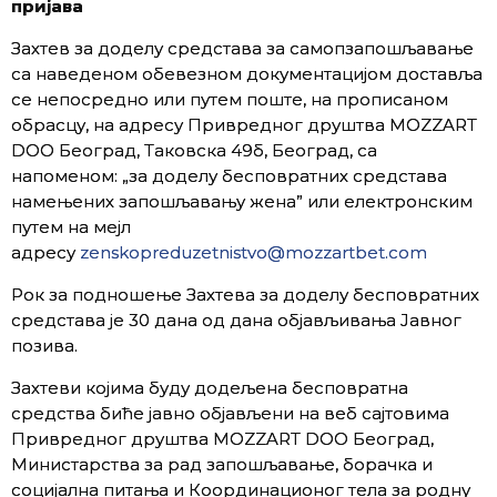
пријава
Захтев за доделу средстава за самопзапошљавање
са наведеном обевезном документацијом доставља
се непосредно или путем поште, на прописаном
обрасцу, на адресу Привредног друштва MOZZART
DOO Београд, Таковска 49б, Београд, са
напоменом: „за доделу бесповратних средстава
намењених запошљавању жена” или електронским
путем на мејл
адресу
zenskopreduzetnistvo@mozzartbet.com
Рок за подношење Захтева за доделу бесповратних
средстава је 30 дана од дана објављивања Јавног
позива.
Захтеви којима буду додељена бесповратна
средства биће јавно објављени на веб сајтовима
Привредног друштва MOZZART DOO Београд,
Министарства за рад запошљавање, борачка и
социјална питања и Координационог тела за родну