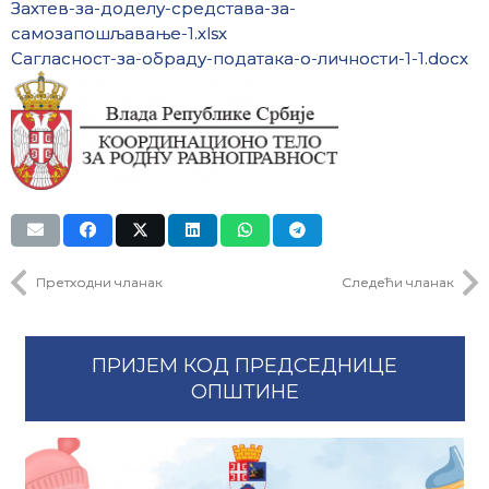
Захтев-за-доделу-средстава-за-
самозапошљавање-1.xlsx
Сагласност-за-обраду-података-о-личности-1-1.docx
Претходни чланак
Следећи чланак
ПРИЈЕМ КОД ПРЕДСЕДНИЦЕ
ОПШТИНЕ