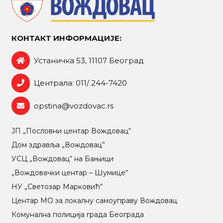
КОНТАКТ ИНФОРМАЦИЈЕ:
Устаничка 53, 11107 Београд
Централа: 011/ 244-7420
opstina@vozdovac.rs
ЈП „Пословни центар Вождовац“
Дом здравља „Вождовац”
УСЦ „Вождовац“ на Бањици
„Вождовачки центар – Шумице“
НУ „Светозар Марковић“
Центар МO за локалну самоуправу Вождовац
Комунална полиција града Београда