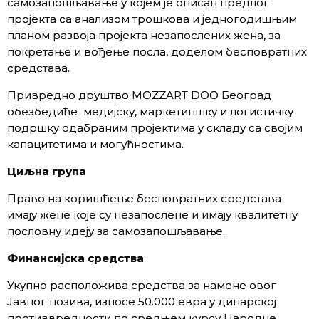
самозапошљавање у којем је описан предлог
пројекта са анализом трошкова и једногодишњим
планом развоја пројекта незапослених жена, за
покретање и вођење посла, доделом бесповратних
средстава.
Привредно друштво MOZZART DOO Београд
обезбедиће медијску, маркетиншку и логистичку
подршку одабраним пројектима у складу са својим
капацитетима и могућностима.
Циљна група
Право на коришћење бесповратних средстава
имају жене које су незапослене и имају квалитетну
пословну идеју за самозапошљавање.
Финансијска средства
Укупно расположива средства за намене овог
Јавног позива, износе 50.000 евра у динарској
противвредности по средњем курсу Народне