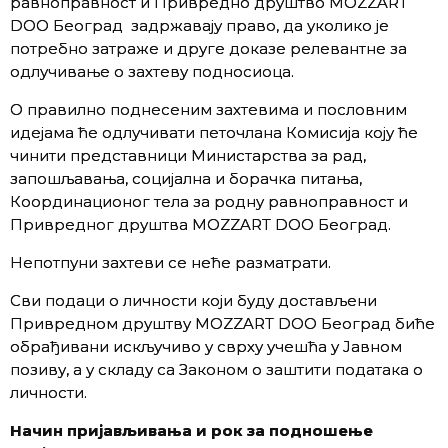
равноправност и Привредно друштво MOZZART
DOO Београд задржавају право, да уколико је
потребно затраже и друге доказе релевантне за
одлучивање о захтеву подносиоца.
О правилно поднесеним захтевима и пословним
идејама ће одлучивати петочлана Комисија коју ће
чинити представници Министарства за рад,
запошљавања, социјална и борачка питања,
Координационог тела за родну равноправност и
Привредног друштва MOZZART DOO Београд.
Непотпуни захтеви се неће разматрати.
Сви подаци о личности који буду достављени
Привредном друштву MOZZART DOO Београд биће
обрађивани искључиво у сврху учешћа у Јавном
позиву, а у складу са Законом о заштити података о
личности.
Начин пријављивања и рок за подношење