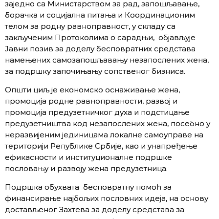
заједно са Министарством за рад, запошљавање,
борачка и социјална питања и Координационим
телом за родну равноправност, у складу са
закљученим Протоколима о сарадњи, објављује
Јавни позив за доделу бесповратних средстава
намењених самозапошљавању незапослених жена,
за подршку започињању сопственог бизниса.
Општи циљ је економско оснаживање жена,
промоција родне равноправности, развој и
промоција предузетничког духа и подстицање
предузетништва код незапослених жена, посебно у
неразвијеним јединицама локалне самоуправе на
територији Републике Србије, као и унапређење
ефикасности и институционалне подршке
пословању и развоју жена предузетница.
Подршка обухвата бесповратну помоћ за
финансирање најбољих пословних идеја, на основу
достављеног Захтева за доделу средстава за