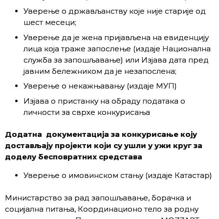
Уверење о држављанству које није старије од
шест месеци;
Уверење да је жена пријављена на евиденцију
лица која траже запослење (издаје Национална
служба за запошљавање) или Изјава дата пред
јавним бележником да је незапослена;
Уверење о некажњавању (издаје МУП)
Изјава о пристанку на обраду података о
личности за сврхе конкурисања
Додатна документација за конкурисање коју
достављају пројекти који су ушли у ужи круг за
доделу бесповратних средстава
Уверење о имовинском стању (издаје Катастар)
Министарство за рад запошљавање, борачка и
социјална питања, Координационо тело за родну