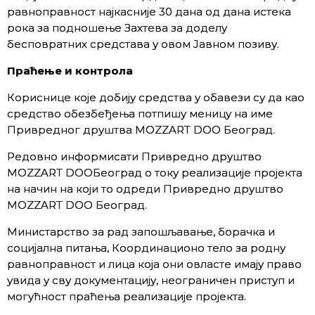
равноправност најкасније 30 дана од дана истека
рока за подношење Захтева за доделу
бесповратних средстава у овом Јавном позиву.
Праћење и контрола
Кориснице које добију средства у обавези су да као
средство обезбеђења потпишу меницу на име
Привредног друштва MOZZART DOO Београд.
Редовно информисати Привредно друштво
MOZZART DOOБеоград о току реализације пројекта
на начин на који то одреди Привредно друштво
MOZZART DOO Београд.
Министарство за рад запошљавање, борачка и
социјална питања, Координационо тело за родну
равноправност и лица која они овласте имају право
увида у сву документацију, неограничен приступ и
могућност праћења реализације пројекта.