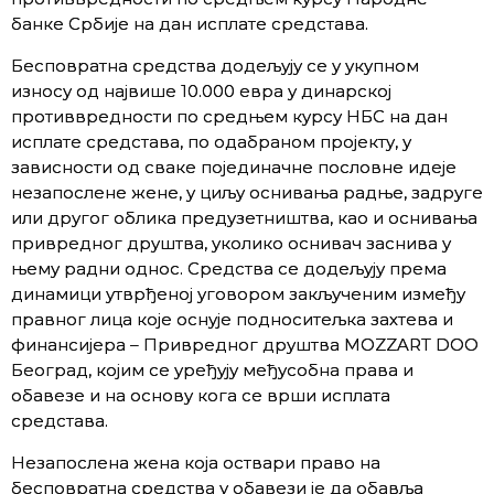
банке Србије на дан исплате средстава.
Бесповратна средства додељују се у укупном
износу од највише 10.000 евра у динарској
противвредности по средњем курсу НБС на дан
исплате средстава, по одабраном пројекту, у
зависности од сваке појединачне пословне идеје
незапослене жене, у циљу оснивања радње, задруге
или другог облика предузетништва, као и оснивања
привредног друштва, уколико оснивач заснива у
њему радни однос. Средства се додељују према
динамици утврђеној уговором закљученим између
правног лица које оснује подноситељка захтева и
финансијера – Привредног друштва MOZZART DOO
Београд, којим се уређују међусобна права и
обавезе и на основу кога се врши исплата
средстава.
Незапослена жена која оствари право на
бесповратна средства у обавези је да обавља