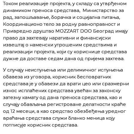
Током реализације пројекта, у складу са утврђеном
динамиком преноса средстава, Министарство за
рад, запошљавање, борачка и социјална питања,
Координационо тело за родну равноправност и
Привредно друштво MOZZART DOO Београд имају
право да захтевају наративни и финансијски
извештај о наменски утрошеним средствима и
реализацији пројекта, који су кориснице средстава
дужне да доставе седам дана од пријема захтева.
У случају неиспуњења или делимичног испуњења
обавеза из уговора, корисник бесповратних
средстава је у обавези да врати цео или сразмерни
износ исплаћених средстава увећан за законску
затезну камату од дана преноса средстава, као и
случају обављања регистроване делатности краће
од 12 месеци, а као средство обезбеђења уредног
враћања средстава служи бланко меница коју
потписује корисник средстава.