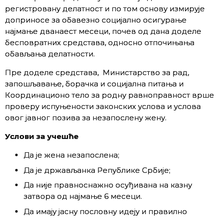
регистровану делатност и по том основу измирује
доприносе за обавезно социјално осигурање
најмање дванаест месеци, почев од дана доделе
бесповратних средстава, односно отпочињања
обављања делатности.
Пре доделе средстава, Министарство за рад,
запошљавање, борачка и социјална питања и
Координационо тело за родну равноправност врше
проверу испуњености законских услова и услова
овог јавног позива за незапослену жену.
Услови за учешће
Да је жена незапослена;
Да је држављанка Републике Србије;
Да није правноснажно осуђивана на казну
затвора од најмање 6 месеци.
Да имају јасну пословну идеју и правилно