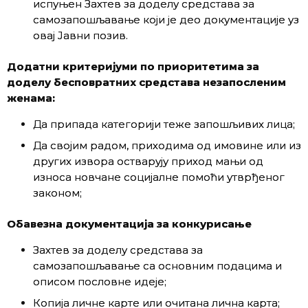
испуњен Захтев за доделу средстава за
самозапошљавање који је део документације уз
овај Јавни позив.
Додатни критеријуми по приоритетима за
доделу бесповратних средстава незапосленим
женама:
Да припада категорији теже запошљивих лица;
Да својим радом, приходима од имовине или из
других извора остварују приход мањи од
износа новчане социјалне помоћи утврђеног
законом;
Обавезна документација за конкурисање
Захтев за доделу средстава за
самозапошљавање са основним подацима и
описом пословне идеје;
Копија личне карте или очитана лична карта;