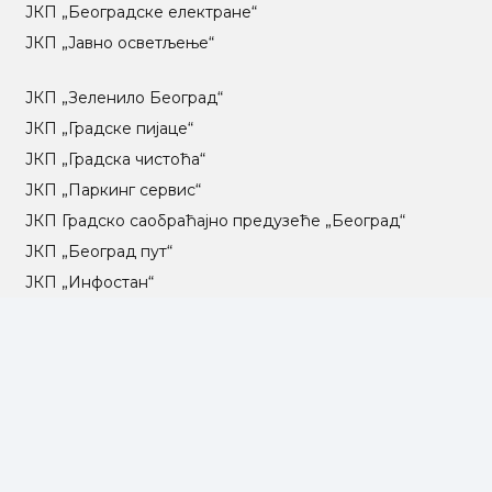
ЈКП „Београдске електране“
ЈКП „Јавно осветљење“
ЈКП „Зеленило Београд“
ЈКП „Градске пијаце“
ЈКП „Градска чистоћа“
ЈКП „Паркинг сервис“
ЈКП Градско саобраћајно предузеће „Београд“
ЈКП „Београд пут“
ЈКП „Инфостан“
ЈКП „Погребне услуге“
ЈП „Градско стамбено“
ЈКП „Београдски водовод и канализација“
Влада Републике Србије
Град Београд
Туристичка организација Београда