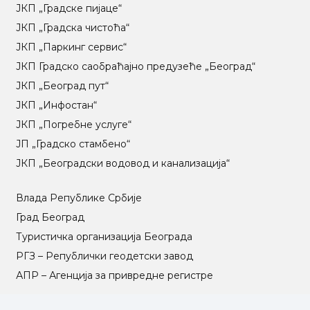
ЈКП „Градске пијаце“
ЈКП „Градска чистоћа“
ЈКП „Паркинг сервис“
ЈКП Градско саобраћајно предузеће „Београд“
ЈКП „Београд пут“
ЈКП „Инфостан“
ЈКП „Погребне услуге“
ЈП „Градско стамбено“
ЈКП „Београдски водовод и канализација“
Влада Републике Србије
Град Београд
Туристичка организација Београда
РГЗ – Републички геодетски завод
АПР – Агенција за привредне регистре