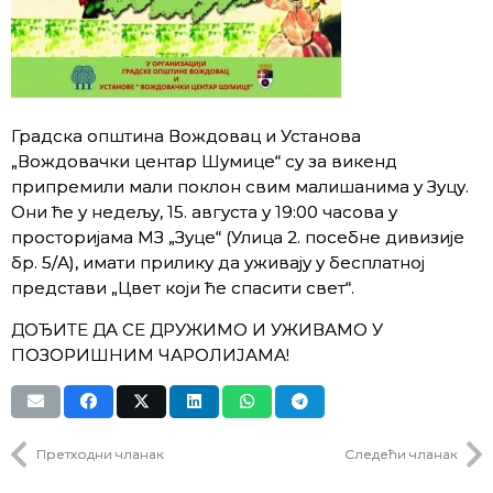
Градска општина Вождовац и Установа
„Вождовачки центар Шумице“ су за викенд
припремили мали поклон свим малишанима у Зуцу.
Они ће у недељу, 15. августа у 19:00 часова у
просторијама МЗ „Зуце“ (Улица 2. посебне дивизије
бр. 5/А), имати прилику да уживају у бесплатној
представи „Цвет који ће спасити свет“.
ДОЂИТЕ ДА СЕ ДРУЖИМО И УЖИВАМО У
ПОЗОРИШНИМ ЧАРОЛИЈАМА!
Претходни чланак
Следећи чланак