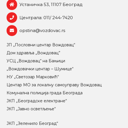
Устаничка 53, 11107 Београд
Централа: 011/ 244-7420
opstina@vozdovac.rs
ЈП „Пословни центар Вождовац“
Дом здравља „Вождовац”
УСЦ „Вождовац“ на Бањици
„Вождовачки центар – Шумице“
НУ „Светозар Марковић“
Центар МO за локалну самоуправу Вождовац
Комунална полиција града Београда
ЈКП „Београдске електране“
ЈКП „Јавно осветљење“
ЈКП „Зеленило Београд“