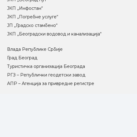
ЈКП „Инфостан“
ЈКП „Погребне услуге“
ЈП „Градско стамбено“
ЈКП „Београдски водовод и канализација“
Влада Републике Србије
Град Београд
Туристичка организација Београда
РГЗ – Републички геодетски завод
АПР – Агенција за привредне регистре