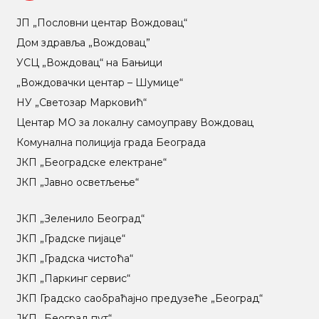
ЈП „Пословни центар Вождовац“
Дом здравља „Вождовац”
УСЦ „Вождовац“ на Бањици
„Вождовачки центар – Шумице“
НУ „Светозар Марковић“
Центар МO за локалну самоуправу Вождовац
Комунална полиција града Београда
ЈКП „Београдске електране“
ЈКП „Јавно осветљење“
ЈКП „Зеленило Београд“
ЈКП „Градске пијаце“
ЈКП „Градска чистоћа“
ЈКП „Паркинг сервис“
ЈКП Градско саобраћајно предузеће „Београд“
ЈКП „Београд пут“