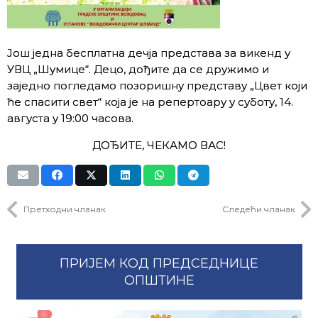
Још једна бесплатна дечја представа за викенд у
УВЦ „Шумице“. Децо, дођите да се дружимо и
заједно погледамо позоришну представу „Цвет који
ће спасити свет“ која је на репертоару у суботу, 14.
августа у 19:00 часова.
ДОЂИТЕ, ЧЕКАМО ВАС!
Претходни чланак
Следећи чланак
ПРИЈЕМ КОД ПРЕДСЕДНИЦЕ
ОПШТИНЕ