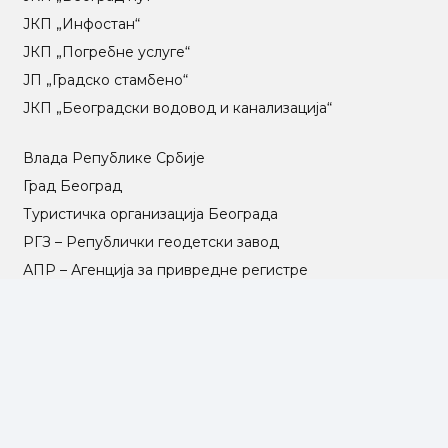
ЈКП „Инфостан“
ЈКП „Погребне услуге“
ЈП „Градско стамбено“
ЈКП „Београдски водовод и канализација“
Влада Републике Србије
Град Београд
Туристичка организација Београда
РГЗ – Републички геодетски завод
АПР – Агенција за привредне регистре