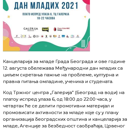
Канцеларија за младе Града Београда и ове године
12. августа обележава Међународни дан младих са
циљем скретања пажње на проблеме, културна и
правна питања омладине, ученика и студената.
Код Тржног центра „Галерија” (Београд на води) на
платоу испред улаза 6, од 18:00 до 22:00 часа, у
четвртак ће се делити промотивни материјал и
промовисати активности за младе које су у плану
организација београдских општина и канцеларија за
младе, Агенције за безбедност саобраћаја, Црвеног