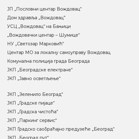
ЈП „Пословни центар Вождовац“
Дом здравља „Вождовац”
УСЦ „Вождовац“ на Бањици
„Вождовачки центар – Шумице“
НУ „Светозар Марковић“
Центар МO за локалну самоуправу Вождовац
Комунална полиција града Београда
ЈКП „Београдске електране“
ЈКП „Јавно осветљење“
ЈКП „Зеленило Београд“
ЈКП „Градске пијаце“
ЈКП „Градска чистоћа“
ЈКП „Паркинг сервис“
ЈКП Градско саобраћајно предузеће „Београд“
ЈКП „Београд пут“