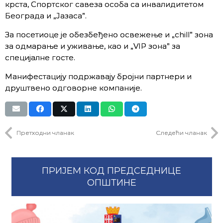
крста, Спортског савеза особа са инвалидитетом
Београда и „Јазаса”.
За посетиоце је обезбеђено освежење и „chill” зона
за одмарање и уживање, као и „VIP зона” за
специјалне госте.
Манифестацију подржавају бројни партнери и
друштвено одговорне компаније.
Претходни чланак
Следећи чланак
ПРИЈЕМ КОД ПРЕДСЕДНИЦЕ
ОПШТИНЕ