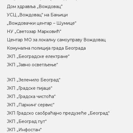
Дом здравља „Вождовац”
УСЦ „Вождовац“ на Бањици
„Вождовачки центар – Шумице“
НУ „Светозар Марковић“
Центар МO за локалну самоуправу Вождовац
Комунална полиција града Београда
ЈКП „Београдске електране“
ЈКП „Јавно осветљење“
ЈКП „Зеленило Београд“
ЈКП „Градске пијаце“
ЈКП „Градска чистоћа“
ЈКП „Паркинг сервис“
ЈКП Градско саобраћајно предузеће „Београд“
ЈКП „Београд пут“
ЈКП „Инфостан“