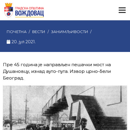
ПОЧЕТНА
/
ВЕСТИ
/
ЗАНИМЉИВОСТИ
/
20. јул 2021.
Пре 45 година је направљен пешачки мост на
Душановцу, изнад ауто-пута. Извор црно-бели
Београд.