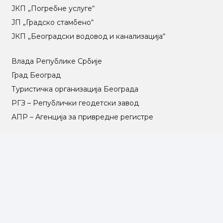
ЈКП „Погребне услуге“
ЈП „Градско стамбено“
ЈКП „Београдски водовод и канализација“
Влада Републике Србије
Град Београд
Туристичка организација Београда
РГЗ – Републички геодетски завод
АПР – Агенција за привредне регистре